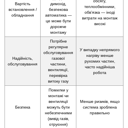
обсягу,
Вартість
димохід,
теплообмінники,
встановлення /
безпекова
обвʼязка — іноді
обладнання
автоматика —
витрати на монтаж
це може бути
високі
дорожче
монтажу
Потрібне
регулярне
У випадку непрямого
обслуговування
нагріву менше
Надійність,
газової
рухомих частин,
обслуговування
частини,
часто надійніша
вентиляції,
робота
перевірка
витоку газу
Помилки у
монтажі чи
вентиляції
Менше ризиків, якщо
Безпека
можуть бути
система зроблена
небезпечними
правильно
(вивід газів,
отруєння)