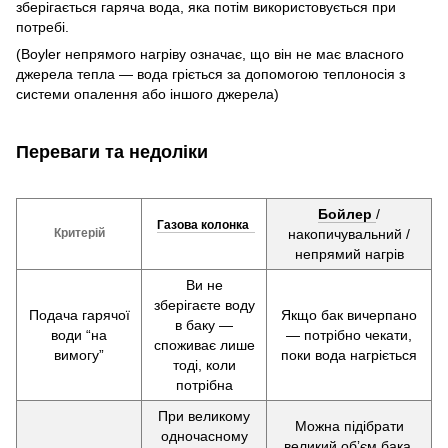
зберігається гаряча вода, яка потім використовується при
потребі.
(Boyler непрямого нагріву означає, що він не має власного
джерела тепла — вода гріється за допомогою теплоносія з
системи опалення або іншого джерела)
Переваги та недоліки
Бойлер
/
Газова колонка
Критерій
накопичувальний /
непрямий нагрів
Ви не
зберігаєте воду
Подача гарячої
Якщо бак вичерпано
в баку —
води “на
— потрібно чекати,
споживає лише
вимогу”
поки вода нагріється
тоді, коли
потрібна
При великому
Можна підібрати
одночасному
великий обʼєм бака,