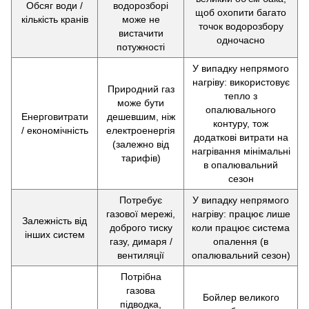
Обсяг води /
водорозборі
щоб охопити багато
кількість кранів
може не
точок водорозбору
вистачити
одночасно
потужності
У випадку непрямого
нагріву: використовує
Природний газ
тепло з
може бути
опалювального
Енерговитрати
дешевшим, ніж
контуру, тож
/ економічність
електроенергія
додаткові витрати на
(залежно від
нагрівання мінімальні
тарифів)
в опалювальний
сезон
Потребує
У випадку непрямого
газової мережі,
нагріву: працює лише
Залежність від
доброго тиску
коли працює система
інших систем
газу, димаря /
опалення (в
вентиляції
опалювальний сезон)
Потрібна
газова
Бойлер великого
підводка,