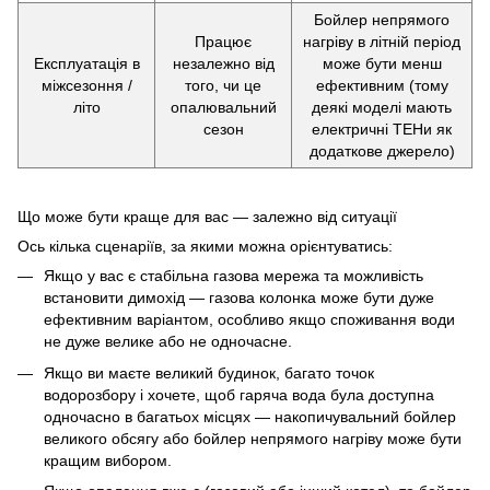
Бойлер непрямого
Працює
нагріву в літній період
Експлуатація в
незалежно від
може бути менш
міжсезоння /
того, чи це
ефективним (тому
літо
опалювальний
деякі моделі мають
сезон
електричні ТЕНи як
додаткове джерело)
Що може бути краще для вас — залежно від ситуації
Ось кілька сценаріїв, за якими можна орієнтуватись:
Якщо у вас є стабільна газова мережа та можливість
встановити димохід — газова колонка може бути дуже
ефективним варіантом, особливо якщо споживання води
не дуже велике або не одночасне.
Якщо ви маєте великий будинок, багато точок
водорозбору і хочете, щоб гаряча вода була доступна
одночасно в багатьох місцях — накопичувальний бойлер
великого обсягу або бойлер непрямого нагріву може бути
кращим вибором.