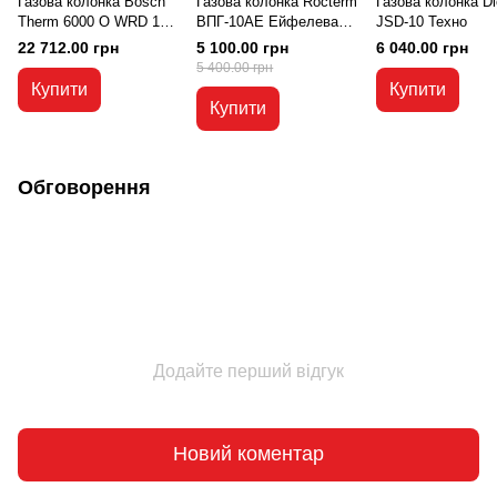
Газова колонка Bosch
Газова колонка Rocterm
Газова колонка Di
Therm 6000 O WRD 13-
ВПГ-10АЕ Ейфелева
JSD-10 Техно
2G
башня
22 712.00 грн
5 100.00 грн
6 040.00 грн
5 400.00 грн
Купити
Купити
Купити
Обговорення
Додайте перший відгук
Новий коментар