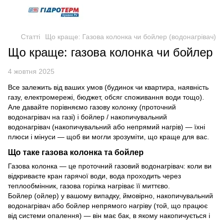
Статті
Що краще: Газова колонка чи бойлер (водонагрівач)
Що краще: газова колонка чи бойлер
4 жовтня 2025
Все залежить від ваших умов (будинок чи квартира, наявність
газу, електромережі, бюджет, обсяг споживання води тощо).
Але давайте порівняємо газову колонку (проточний
водонагрівач на газі) і бойлер / накопичувальний
водонагрівач (накопичувальний або непрямий нагрів) — їхні
плюси і мінуси — щоб ви могли зрозуміти, що краще для вас.
Що таке газова колонка та бойлер
Газова колонка — це проточний газовий водонагрівач: коли ви
відкриваєте кран гарячої води, вода проходить через
теплообмінник, газова горілка нагріває її миттєво.
Бойлер (ойлер) у вашому випадку, ймовірно, накопичувальний
водонагрівач або бойлер непрямого нагріву (той, що працює
від системи опалення) — він має бак, в якому накопичується і