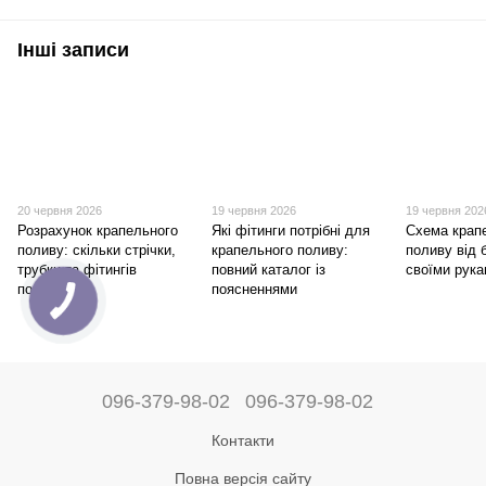
Інші записи
20 червня 2026
19 червня 2026
19 червня 202
Розрахунок крапельного
Які фітинги потрібні для
Схема крап
поливу: скільки стрічки,
крапельного поливу:
поливу від 
трубки та фітингів
повний каталог із
своїми рук
потрібно?
поясненнями
096-379-98-02
096-379-98-02
Контакти
Повна версія сайту