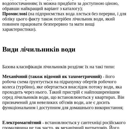
водопостачанням; їх можна придбати за доступною ціною,
обравши найкращий варіант з каталогу);
Промислові
(на підприємствах вода ллється без перерви, і для
обліку цього факту також потрібен лічильник води, який
повинен працювати безперервно та мати вищі
характеристики).
Види лічильників води
Базова класифікація лічильників розділяє їх на такі типи:
Механічний (також відомий як тахометричний)
- його
робоча схема ґрунтується на підрахунку обертів робочого
колеса (турбіни), яке обертається внаслідок потоку води, яка
проходить через нього. Такий пристрій є найпоширенішим
серед лічильників води, що встановлюються у квартирах. Він
призначений для невеликих об'ємів води, але є досить
функціональним і доступним для домашнього використання;
Електромагнітний
- встановлюється у сантехніці російського
громадянина не так часто, як механічний витратомір. Його