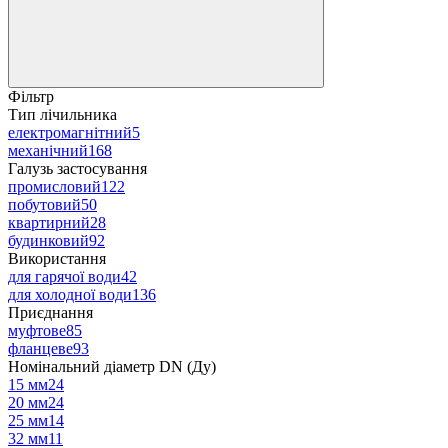
Фільтр
Тип лічильника
електромагнітний
5
механічний
168
Галузь застосування
промисловий
122
побутовий
50
квартирний
28
будинковий
92
Використання
для гарячої води
42
для холодної води
136
Приєднання
муфтове
85
фланцеве
93
Номінальний діаметр DN (Ду)
15 мм
24
20 мм
24
25 мм
14
32 мм
11