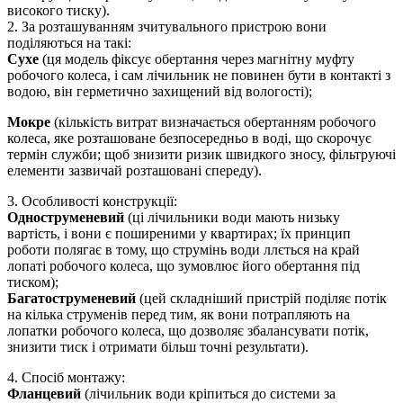
високого тиску).
2. За розташуванням зчитувального пристрою вони
поділяються на такі:
Сухе
(ця модель фіксує обертання через магнітну муфту
робочого колеса, і сам лічильник не повинен бути в контакті з
водою, він герметично захищений від вологості);
Мокре
(кількість витрат визначається обертанням робочого
колеса, яке розташоване безпосередньо в воді, що скорочує
термін служби; щоб знизити ризик швидкого зносу, фільтруючі
елементи зазвичай розташовані спереду).
3. Особливості конструкції:
Одноструменевий
(ці лічильники води мають низьку
вартість, і вони є поширеними у квартирах; їх принцип
роботи полягає в тому, що струмінь води ллється на край
лопаті робочого колеса, що зумовлює його обертання під
тиском);
Багатоструменевий
(цей складніший пристрій поділяє потік
на кілька струменів перед тим, як вони потрапляють на
лопатки робочого колеса, що дозволяє збалансувати потік,
знизити тиск і отримати більш точні результати).
4. Спосіб монтажу:
Фланцевий
(лічильник води кріпиться до системи за