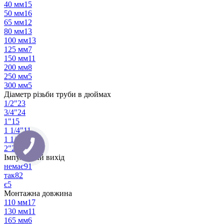
40 мм
15
50 мм
16
65 мм
12
80 мм
13
100 мм
13
125 мм
7
150 мм
11
200 мм
8
250 мм
5
300 мм
5
Діаметр різьби труби в дюймах
1/2"
23
3/4"
24
1"
15
1 1/4"
11
1 1/2"
10
2"
2
Імпульсний вихід
немає
91
так
82
є
5
Монтажна довжина
110 мм
17
130 мм
11
165 мм
6