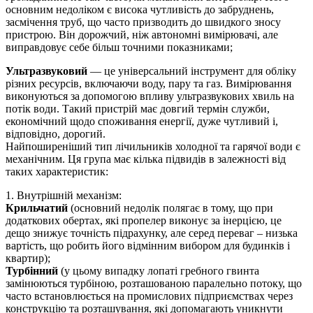
основним недоліком є висока чутливість до забруднень,
засмічення труб, що часто призводить до швидкого зносу
пристрою. Він дорожчий, ніж автономні вимірювачі, але
виправдовує себе більш точними показниками;
Ультразвуковий
— це універсальний інструмент для обліку
різних ресурсів, включаючи воду, пару та газ. Вимірювання
виконуються за допомогою впливу ультразвукових хвиль на
потік води. Такий пристрій має довгий термін служби,
економічний щодо споживання енергії, дуже чутливий і,
відповідно, дорогий.
Найпоширеніший тип лічильників холодної та гарячої води є
механічним. Ця група має кілька підвидів в залежності від
таких характеристик:
1. Внутрішній механізм:
Крильчатий
(основний недолік полягає в тому, що при
додаткових обертах, які пропелер виконує за інерцією, це
дещо знижує точність підрахунку, але серед переваг – низька
вартість, що робить його відмінним вибором для будинків і
квартир);
Турбінний
(у цьому випадку лопаті гребного гвинта
замінюються турбіною, розташованою паралельно потоку, що
часто встановлюється на промислових підприємствах через
конструкцію та розташування, які допомагають уникнути