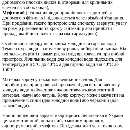
допомогою плоских дисків із отворами для кріпильних
елементів з обох боків);
Муфтовий
(лічильник води прикріплюється до труб за
допомогою фітингів і підключається через різьбові з'єднання.
При придбанні такого пристрою слід спочатку звернути увагу
на розмір різьблення та крок у сантехніці або придбати
прилад, який поставляється разом з арматурою).
Особливості вибору лічильника холодної та гарячої води
Температура води грає важливу роль у виборі лічильника. Від
неї залежать різні параметри, які слід враховувати при виборі
пристрою. Лічильник води для холодної води підходить для
температур від 5°C до 40°C, а для гарячої води від 40°C до
150°C.
Матеріал корпусу також має велике значення. Для
виробництва пристроїв, які призначені для встановлення у
холодну воду, найчастіше використовують композитний
матеріал, чавун або латунь. Колір корпусу може вказувати на
призначення: синій (для холодної води) або червоний (для
гарячої води).
Найпоширеніший варіант квартирного лічильника в Україні -
це тахометричний, лопатевий, з мокрим приводом,
одноструменевий з муфтою. Він ідеальний з усіх точок зору,