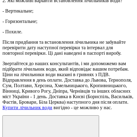
2. Які можливі варіанти встановлення лічильників води?
- Вертикальне;
- Горизонтальне;
- Похиле.
Після придбання та встановлення лічильника не забувайте
перевірити дату наступної перевірки та інтервал для
повторної перевірки. Ці дані наведені в паспорті виробу.
Звертайтеся до наших консультантів, і ми допоможемо вам
підібрати лічильник води, який відповідає вашим потребам.
Ціни на лічильники води вказані в гривнях з ПДВ.
Відправлення в день оплати. Доставка до Львова, Тернополя,
Сум, Полтави, Херсона, Хмельницького, Кропивницького,
Вінниці, Кривого Рогу, Дніпра, Чернівців та інших обласних
міст України - 1 день. Доставка в Києві (Бориспіль, Васильків,
Фастів, Бровари, Біла Церква) наступного дня після оплати.
Купити лічильник води
вигідно - це можливо у нас.