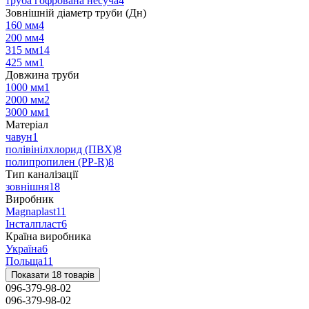
труба гофрована несуча
4
Зовнішній діаметр труби (Дн)
160 мм
4
200 мм
4
315 мм
14
425 мм
1
Довжина труби
1000 мм
1
2000 мм
2
3000 мм
1
Матеріал
чавун
1
полівінілхлорид (ПВХ)
8
полипропилен (PP-R)
8
Тип каналізації
зовнішня
18
Виробник
Magnaplast
11
Інсталпласт
6
Країна виробника
Україна
6
Польща
11
Показати 18 товарів
096-379-98-02
096-379-98-02