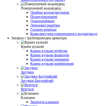
Поверхневий водовідвід
Лінійне водовідведення
Піскоуловлювачі
Дощоприймачі
Дренажні решітки
Газонні решітки
Комплектуючі поверхневого водовідводу
Запірна і трубопроводна арматура
Крани кульові
Крани кульові муфтові
Крани кульові фланцеві
Крани кульові приварні
Крани кульові комбіновані
Засувки
Засувки Баттерфляй
Вентилі
Клапани
Зворотні клапани