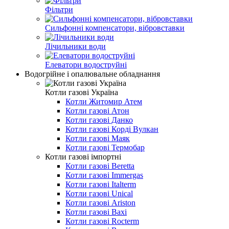
Фільтри
Сильфонні компенсатори, вібровставки
Лічильники води
Елеватори водоструйні
Водогрійне і опалювальне обладнання
Котли газові Україна
Котли Житомир Атем
Котли газові Атон
Котли газові Данко
Котли газові Корді Вулкан
Котли газові Маяк
Котли газові Термобар
Котли газові імпортні
Котли газові Beretta
Котли газові Immergas
Котли газові Italterm
Котли газові Unical
Котли газові Ariston
Котли газові Baxi
Котли газові Rocterm