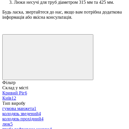
Люки несучі для труб діаметром 315 мм та 425 мм.
Будь ласка, звертайтеся до нас, якщо вам потрібна додаткова
інформація або якісна консультація.
Фільтр
Склад у місті
Кривий Ріг
6
Київ
12
Тип виробу
гумова манжета
1
колодязь зведений
4
колодязь прохідний
4
люк
5