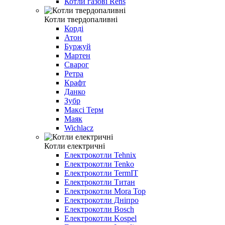
Котли газові Rens
Котли твердопаливні
Корді
Атон
Буржуй
Мартен
Сварог
Ретра
Крафт
Данко
Зубр
Максі Терм
Маяк
Wichlacz
Котли електричні
Електрокотли Tehnix
Електрокотли Tenko
Електрокотли TermIT
Електрокотли Титан
Електрокотли Mora Top
Електрокотли Дніпро
Електрокотли Bosch
Електрокотли Kospel