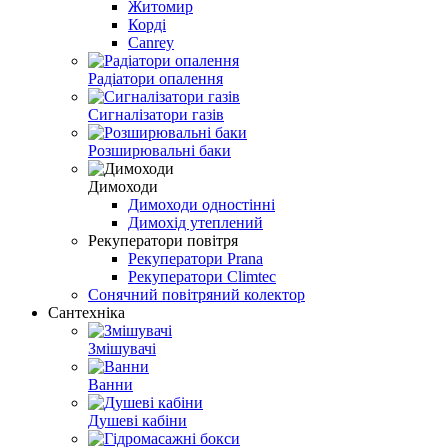
Житомир
Корді
Canrey
Радіатори опалення
Сигналізатори газів
Розширювальні баки
Димоходи
Димоходи одностінні
Димохід утеплений
Рекуператори повітря
Рекуператори Prana
Рекуператори Climtec
Сонячний повітряний колектор
Сантехніка
Змішувачі
Ванни
Душеві кабіни