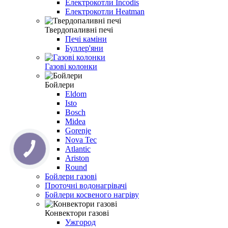
Електрокотли Incodis
Електрокотли Heatman
Твердопаливні печі
Печі каміни
Буллер'яни
Газові колонки
Бойлери
Eldom
Isto
Bosch
Midea
Gorenje
Nova Tec
Atlantic
Ariston
Round
Бойлери газові
Проточні водонагрівачі
Бойлери косвеного нагріву
Конвектори газові
Ужгород