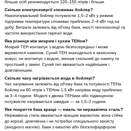
більше осіб рекомендується
120–150 літрів
і більше.
Скільки електроенергії споживає бойлер?
Накопичувальний бойлер потужністю 1,5–2 кВт у режимі
підтримки температури споживає приблизно 2–4 кВт·год на
добу. Витрати залежать від об'єму бака, якості теплоізоляції та
частоти використання гарячої води.
Яка різниця між мокрим і сухим ТЕНом?
Мокрий ТЕН контактує з водою безпосередньо і може
вкриватися накипом. Сухий ТЕН знаходиться в захисному
кожусі, не контактує з водою, менше схильний до накипу та
простіший у заміні. Сухий тип вважається надійнішим і
довговічнішим.
Скільки часу нагрівається вода в бойлері?
Час нагрівання залежить від об'єму бака та потужності ТЕНа.
Бойлер на 80 літрів з ТЕНом 1,5 кВт нагріває воду приблизно
за 3–4 години. Моделі з двома ТЕНами або підвищеною
потужністю нагріваються швидше — за 1,5–2 години.
Яке покриття бака краще — емаль чи нержавіюча сталь?
Нержавіюча сталь вважається кращим варіантом: вона стійка
до корозії, довговічна і не потребує спеціального захисту
(анодного магнію). Баки з емаллю або біосклофарфором