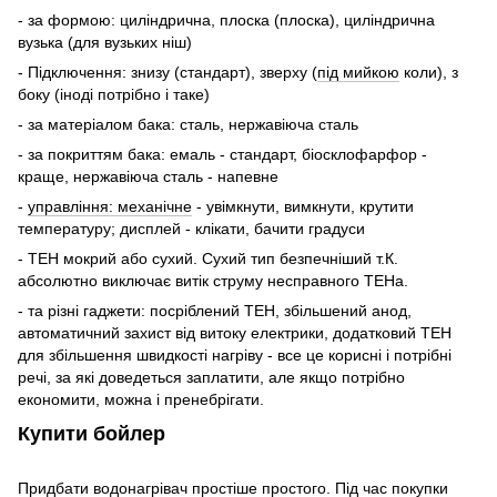
- за формою: циліндрична, плоска (плоска), циліндрична
вузька (для вузьких ніш)
- Підключення: знизу (стандарт), зверху (
під мийкою
коли), з
боку (іноді потрібно і таке)
- за матеріалом бака: сталь, нержавіюча сталь
- за покриттям бака: емаль - стандарт, біосклофарфор -
краще, нержавіюча сталь - напевне
-
управління: механічне
- увімкнути, вимкнути, крутити
температуру; дисплей - клікати, бачити градуси
- ТЕН мокрий або сухий. Сухий тип безпечніший т.К.
абсолютно виключає витік струму несправного ТЕНа.
- та різні гаджети: посріблений ТЕН, збільшений анод,
автоматичний захист від витоку електрики, додатковий ТЕН
для збільшення швидкості нагріву - все це корисні і потрібні
речі, за які доведеться заплатити, але якщо потрібно
економити, можна і пренебрігати.
Купити бойлер
Придбати водонагрівач простіше простого. Під час покупки