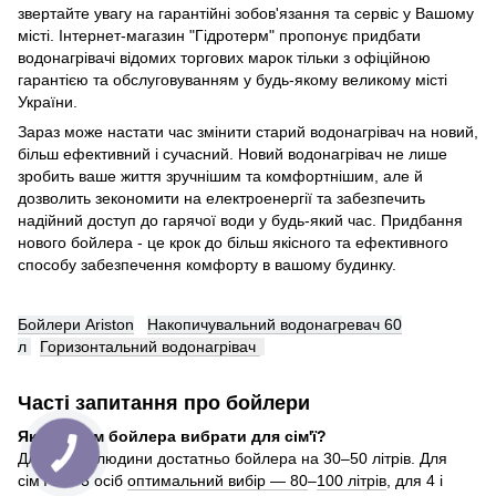
звертайте увагу на гарантійні зобов'язання та сервіс у Вашому
місті. Інтернет-магазин "Гідротерм" пропонує придбати
водонагрівачі відомих торгових марок тільки з офіційною
гарантією та обслуговуванням у будь-якому великому місті
України.
Зараз може настати час змінити старий водонагрівач на новий,
більш ефективний і сучасний. Новий водонагрівач не лише
зробить ваше життя зручнішим та комфортнішим, але й
дозволить зекономити на електроенергії та забезпечить
надійний доступ до гарячої води у будь-який час. Придбання
нового бойлера - це крок до більш якісного та ефективного
способу забезпечення комфорту в вашому будинку.
Бойлери Ariston
Накопичувальний водонагревач 60
л
Горизонтальний водонагрі
вач
Часті запитання про бойлери
Який об'єм бойлера вибрати для сім'ї?
Для однієї людини достатньо бойлера на 30–50 літрів. Для
сім'ї з 2–3 осіб
оптимальний вибір — 80
–
100 літрів
, для 4 і