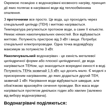
Окремою позицією є водонагрівачі косвеного нагріву, принцип
дії яких полягає в нагріванні води від теплообмінника
опалення.
З
проточними
все просто. Це вода, що проходить через
спеціальний циліндр (ТЕН) і миттєво нагрівається.
Температура регулюється протоком води, а саме її кількістю.
Немає ніяких накопичувальних ємностей. Все відбувається
миттєво. Потужність пристрою від 3 кВт і вище. Потребує
спеціальної електропроводки. Одна точка водовідбору
максимум за потужністю 3 кВт.
Накопичувальний
водонагрівач - це ємність металевої
циліндричної форми або плоскої циліндричної, де вода
нагрівається ТЕНом, що знаходиться всередині ємності в воді.
Потужність ТЕНа зазвичай 1,5 кВт
, що досить мало. Є моделі з
прискореним нагріванням, до яких додається другий ТЕН,
зазвичай 1 кВт. Нагрівання води відбувається швидше, але
обов'язково враховуйте сечення проводки. Вся маса води
нагрівається протягом декількох годин або хвилин (залежно
від вибору водонагрівача).
Водонагрівачі поділяються: