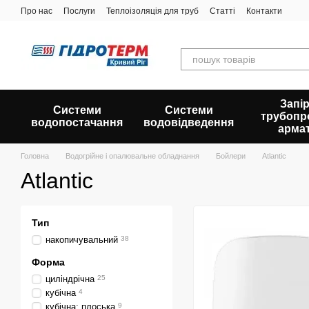
Перейти до основного контенту
Про нас
Послуги
Теплоізоляція для труб
Статті
Контакти
Запір
Системи
Системи
трубопр
водопостачання
водовідведення
арма
Головна
Водогрійне і опалювальне обладнання
Бойлери
Atlantic
Atlantic
Тип
накопичувальний
38
Форма
циліндрічна
25
кубічна
4
кубічна; плоська
9