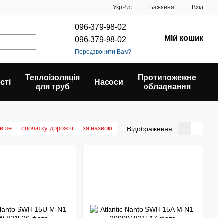
Укр
Рус
Бажання
Вхід
096-379-98-02
Мій кошик
096-379-98-02
Передзвонити Вам?
Теплоізоляція
Протипожежне
сті
Насоси
для труб
обладнання
евше
спочатку дорожчі
за назвою
Відображення: