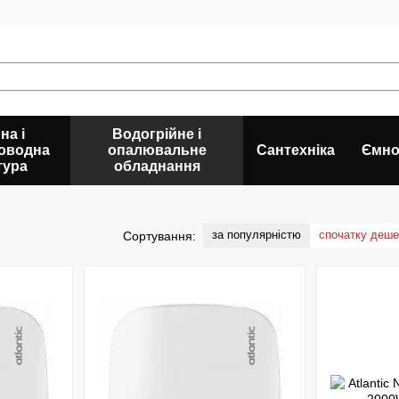
на і
Водогрійне і
оводна
опалювальне
Сантехніка
Ємно
тура
обладнання
за популярністю
спочатку деш
Сортування: