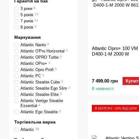
Гарантія на бак
3 роки
8
5 років
13
7 років
14
8 років
3
Маркування
Atlantic Nanto
4
Atlantic Opro+ 100 VM
Atlantic O'Pro Horizontal
3
D400-1-M 2000 W
Atlantic OPRO Turbo
3
Atlantic OPro+
3
Atlantic Opro Profi
5
Atlantic PC
3
7 499.00 грн
Купит
Atlantic Steatite Cube
5
Atlantic Steatite Ego Slim
2
В наявності
Atlantic Steatite Elite
3
Atlantic Vertigo Steatite
Essential
4
В БЕРЕЗНІ -10% ВІД ЦІНИ
Atlantic Ego Steatite
3
Торгівельна марка
Atlantic
38