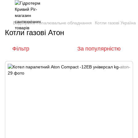
Водогрійне і опалювальне обладнання
Котли газові Україна
Котли газові Атон
Фільтр
За популярністю