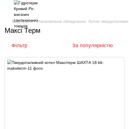
Водогрійне і опалювальне обладнання
Котли твердопаливні
Максі Терм
Фільтр
За популярністю