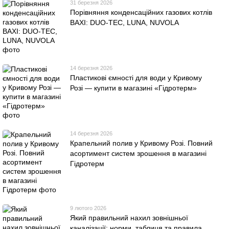
31 березня 2026
Порівняння конденсаційних газових котлів
BAXI: DUO-TEC, LUNA, NUVOLA
14 березня 2026
Пластикові ємності для води у Кривому
Розі — купити в магазині «Гідротерм»
14 березня 2026
Крапельний полив у Кривому Розі. Повний
асортимент систем зрошення в магазині
Гідротерм
9 лютого 2026
Який правильний нахил зовнішньої
каналізації: норми, таблиця та правила