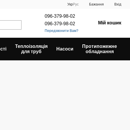
Укр
Рус
Бажання
Вхід
096-379-98-02
Мій кошик
096-379-98-02
Передзвонити Вам?
Теплоізоляція
Протипожежне
сті
Насоси
для труб
обладнання