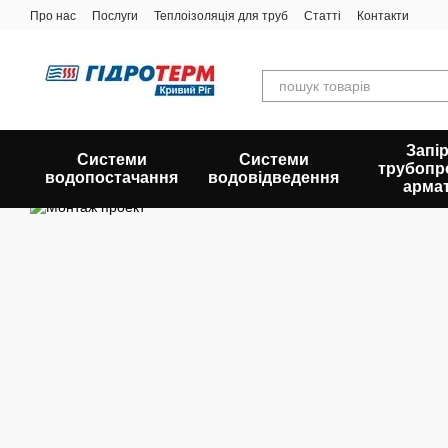
Перейти до основного контенту
Про нас
Послуги
Теплоізоляція для труб
Статті
Контакти
Запір
Системи
Системи
трубопр
водопостачання
водовідведення
арма