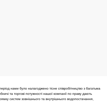
 період нами було налагоджено тісне співробітництво з багатьма
бничі та торгові потужності нашої компанії по праву дають
прямку систем зовнішнього та внутрішнього водопостачання,