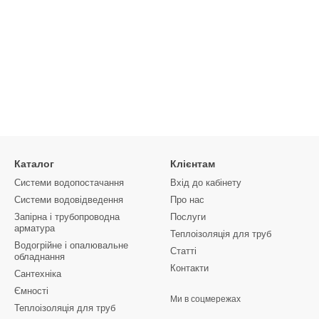
Каталог
Клієнтам
Системи водопостачання
Вхід до кабінету
Системи водовідведення
Про нас
Запірна і трубопроводна
Послуги
арматура
Теплоізоляція для труб
Водогрійне і опалювальне
Статті
обладнання
Контакти
Сантехніка
Ємності
Ми в соцмережах
Теплоізоляція для труб