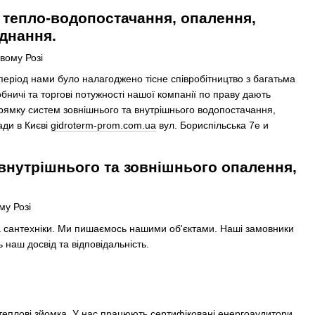
 тепло-водопостачання, опалення,
днання.
 період нами було налагоджено тісне співробітництво з багатьма
бничі та торгові потужності нашої компанії по праву дають
прямку систем зовнішнього та внутрішнього водопостачання,
ади в Києві
gidroterm-prom.com.ua
вул. Бориспільська 7е и
внутрішнього та зовнішнього опалення,
а сантехніки. Ми пишаємось нашими об'єктами. Наші замовники
наш досвід та відповідальність.
 теплові зйомка. У нас працюють сертифіковані енергоаудитори