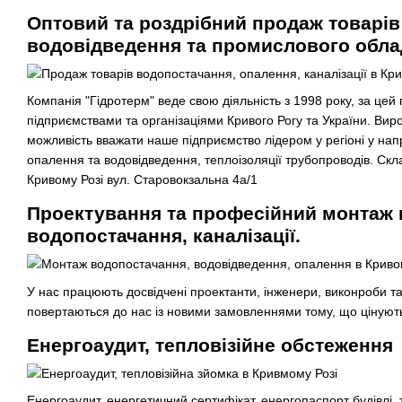
Оптовий та роздрібний продаж товарів
водовідведення та промислового обла
Компанія "Гідротерм" веде свою діяльність з 1998 року, за цей
підприємствами та організаціями Кривого Рогу та України. Виро
можливість вважати наше підприємство лідером у регіоні у на
опалення та водовідведення, теплоізоляції трубопроводів. Скл
Кривому Розі вул. Старовокзальна 4а/1
Проектування та професійний монтаж 
водопостачання, каналізації.
У нас працюють досвідчені проектанти, інженери, виконроби т
повертаються до нас із новими замовленнями тому, що цінують 
Енергоаудит, тепловізійне обстеження
Енергоаудит, енергетичний сертифікат, енергопаспорт будівлі,