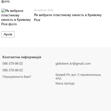
16 жовтня 2024
Як вибрати пластикову ємність в Кривому
Розі
Архів
Контактна інформація
096-379-98-02
gidroterm.kr@gmail.com
096-379-98-02
Кривий Ріг, вул. Старовокзальна
Передзвонити Вам?
4А/1
Мапа проїзду