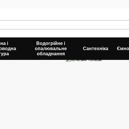
на і
Водогрійне і
оводна
опалювальне
Сантехніка
Ємно
тура
обладнання