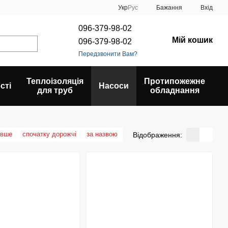
Укр
Рус
Бажання
Вхід
096-379-98-02
Мій кошик
096-379-98-02
Передзвонити Вам?
Теплоізоляція
Протипожежне
сті
Насоси
для труб
обладнання
евше
спочатку дорожчі
за назвою
Відображення: