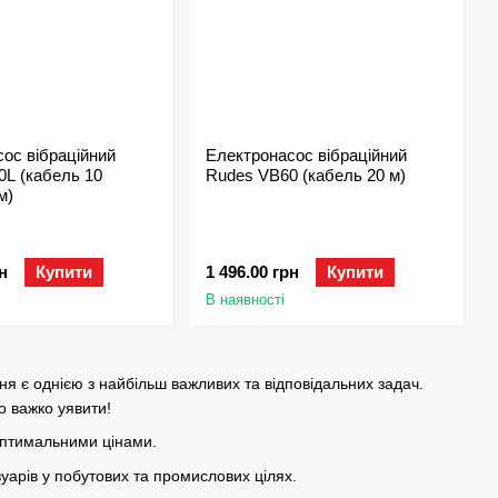
ос вібраційний
Електронасос вібраційний
L (кабель 10
Rudes VB60 (кабель 20 м)
м)
н
Купити
1 496.00 грн
Купити
В наявності
 є однією з найбільш важливих та відповідальних задач.
о важко уявити!
оптимальними цінами.
уарів у побутових та промислових цілях.