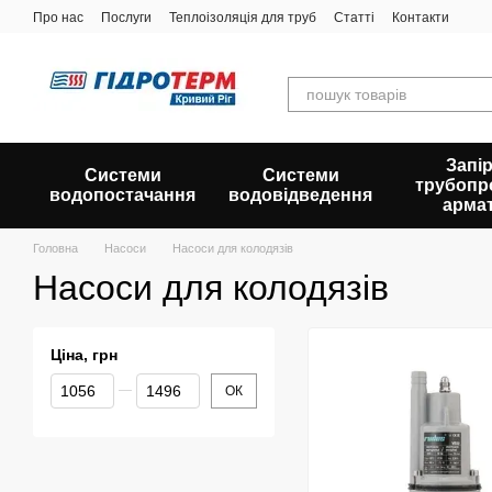
Перейти до основного контенту
Про нас
Послуги
Теплоізоляція для труб
Статті
Контакти
Запір
Системи
Системи
трубопр
водопостачання
водовідведення
арма
Головна
Насоси
Насоси для колодязів
Насоси для колодязів
Ціна, грн
Від Ціна, грн
До Ціна, грн
ОК