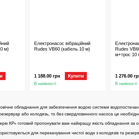
йний
Електронасос вібраційний
Електронас
0 м)
Rudes VB60 (кабель 10 м)
Rudes VB60
м+трос 10 
и
1 188.00 грн
Купити
1 276.00 гр
В наявності
В наявності
говічне обладнання для забезпечення водою системи водопостачання
резервуар або колодязь, то без свердловинного насоса це необхідн
терм КР» готовий пропонувати вам найкращу якість обладнання за 
ристовуються для перекачування чистої води з колодязів та резерв