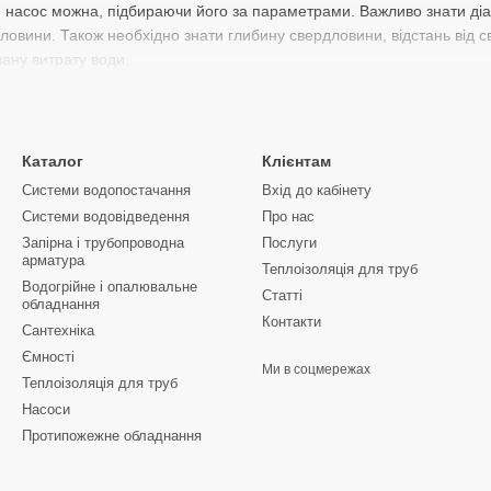
насос можна, підбираючи його за параметрами. Важливо знати діам
овини. Також необхідно знати глибину свердловини, відстань від с
ану витрату води.
ння консультації щодо вибору обладнання, наявності, умов оплати 
ійте зараз без зволікань!
ерм КР" пропонує тільки якісні перевірені товари відомих торгових м
Каталог
Клієнтам
 Дніпропетровськ, Кіровоград, Дніпродзержинськ, Нікополь, Кривий Р
Системи водопостачання
Вхід до кабінету
ивабливі умови оплати.
Системи водовідведення
Про нас
Запірна і трубопроводна
Послуги
арматура
Теплоізоляція для труб
Водогрійне і опалювальне
Статті
обладнання
Контакти
Сантехніка
Ємності
Ми в соцмережах
Теплоізоляція для труб
Насоси
Протипожежне обладнання