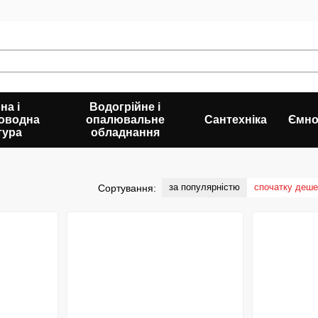
на і
Водогрійне і
оводна
опалювальне
Сантехніка
Ємно
тура
обладнання
за популярністю
спочатку деш
Сортування: