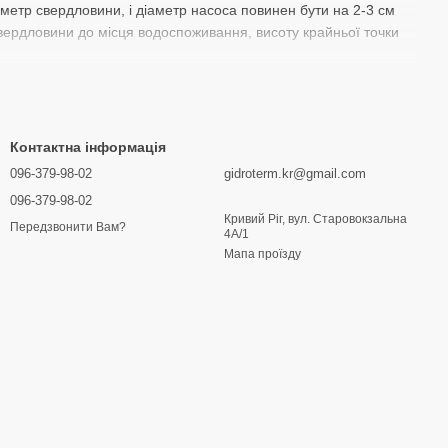
етр свердловини, і діаметр насоса повинен бути на 2-3 см
вердловини до місця водоспоживання, висоту крайньої точки
та доставки, просто зателефонуйте до нашого call-центру за
арок з гарантією та обслуговуванням у будь-якому місті
Контактна інформація
іг, Житомир, Смілу, Черкаси, та інші. Ми гарантуємо
096-379-98-02
gidroterm.kr@gmail.com
096-379-98-02
Кривий Ріг, вул. Старовокзальна
Передзвонити Вам?
4А/1
Мапа проїзду