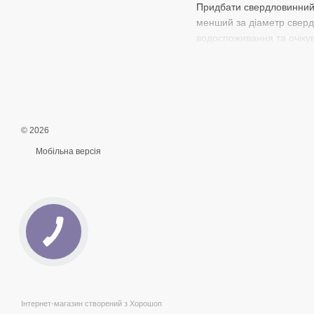
Придбати свердловинний 
менший за діаметр свердл
водоспоживання та очікув
Для замовлення та отрима
номером (67) 435 61 80. Д
Інтернет-магазин "Гідрот
України, включаючи Київ,
найшвидшу доставку і пр
© 2026
Мобільна версія
Інтернет-магазин створений з Хорошоп