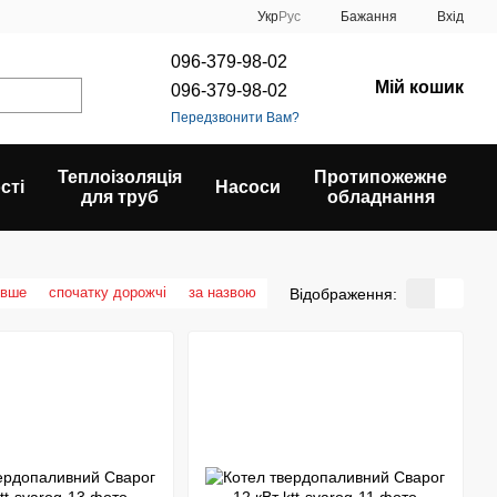
Укр
Рус
Бажання
Вхід
096-379-98-02
Мій кошик
096-379-98-02
Передзвонити Вам?
Теплоізоляція
Протипожежне
сті
Насоси
для труб
обладнання
евше
спочатку дорожчі
за назвою
Відображення: