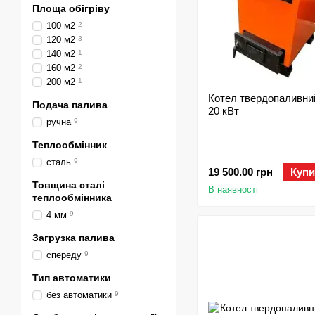
Площа обігріву
100 м2
2
120 м2
3
140 м2
1
160 м2
2
200 м2
1
Котел твердопаливни
Подача палива
20 кВт
ручна
9
Теплообмінник
сталь
9
19 500.00 грн
Купи
Товщина сталі
В наявності
теплообмінника
4 мм
9
Загрузка палива
спереду
9
Тип автоматики
без автоматики
9