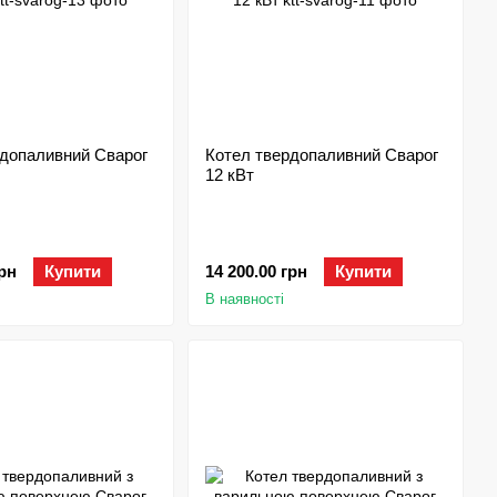
рдопаливний Сварог
Котел твердопаливний Сварог
12 кВт
грн
Купити
14 200.00 грн
Купити
В наявності