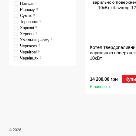
Полтаві
9
Рівному
9
Сумах
9
Тернополі
9
Харкові
9
Херсоні
9
Хмельницькому
9
Черкасах
9
Котел твердопаливни
Чернігові
9
варильною поверхнею
10кВт
Чернівцях
9
14 200.00 грн
Купи
В наявності
© 2026