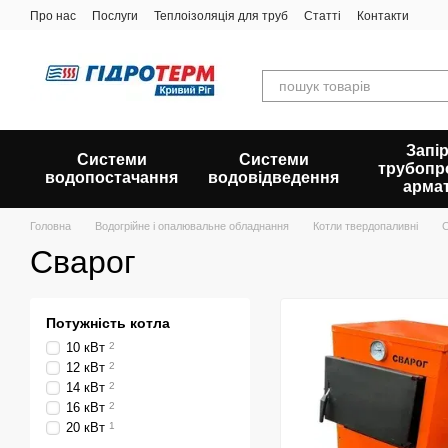
Перейти до основного контенту
Про нас
Послуги
Теплоізоляція для труб
Статті
Контакти
Запір
Системи
Системи
трубопр
водопостачання
водовідведення
арма
Головна
Водогрійне і опалювальне обладнання
Котли твердопаливні
С
Сварог
Потужність котла
10 кВт
2
12 кВт
2
14 кВт
2
16 кВт
2
20 кВт
1