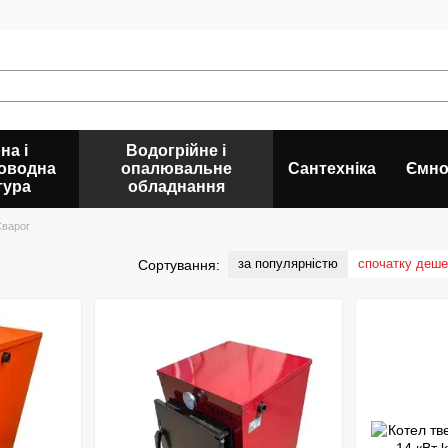
на і
Водогрійне і
оводна
опалювальне
Сантехніка
Ємно
тура
обладнання
варог
за популярністю
спочатку деш
Сортування: