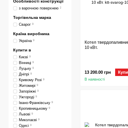
Особливості конструкції
з варочною поверхнею
2
Торгівельна марка
Сварог
9
Країна виробника
Україна
9
Котел твердопаливни
10 кВт.
Купити в
Києві
9
Вінниці
9
Луцьку
9
13 200.00 грн
Купи
Дніпрі
9
В наявності
Кривому Розі
9
Житомирі
9
Запоріжжі
9
Ужгороді
9
Івано-Франківську
9
Кропивницькому
9
Львові
9
Миколаєві
9
Одесі
9