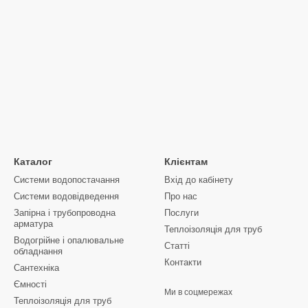
Каталог
Клієнтам
Системи водопостачання
Вхід до кабінету
Системи водовідведення
Про нас
Запірна і трубопроводна
Послуги
арматура
Теплоізоляція для труб
Водогрійне і опалювальне
Статті
обладнання
Контакти
Сантехніка
Ємності
Ми в соцмережах
Теплоізоляція для труб