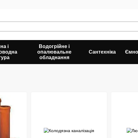
на і
Водогрійне і
оводна
опалювальне
Сантехніка
Ємно
тура
обладнання