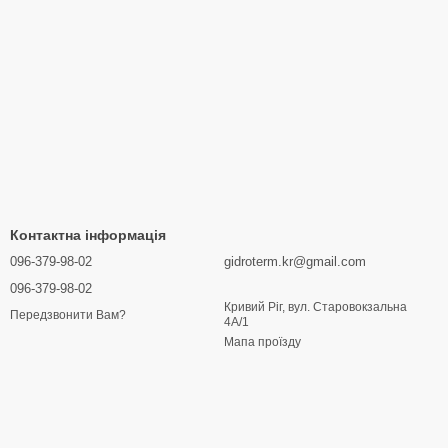
Контактна інформація
096-379-98-02
gidroterm.kr@gmail.com
096-379-98-02
Кривий Ріг, вул. Старовокзальна
Передзвонити Вам?
4А/1
Мапа проїзду