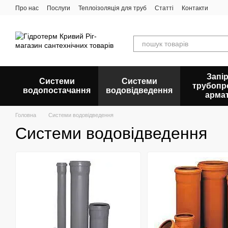
Перейти до основного контенту
Про нас
Послуги
Теплоізоляція для труб
Статті
Контакти
Запір
Системи
Системи
трубопр
водопостачання
водовідведення
арма
Головна
Системи водовідведення
Системи водовідведення