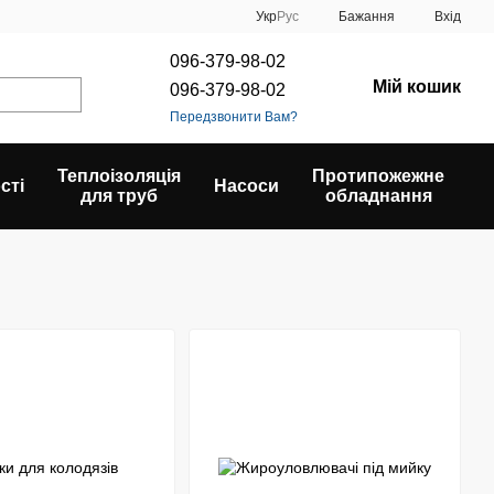
Укр
Рус
Бажання
Вхід
096-379-98-02
Мій кошик
096-379-98-02
Передзвонити Вам?
Теплоізоляція
Протипожежне
сті
Насоси
для труб
обладнання