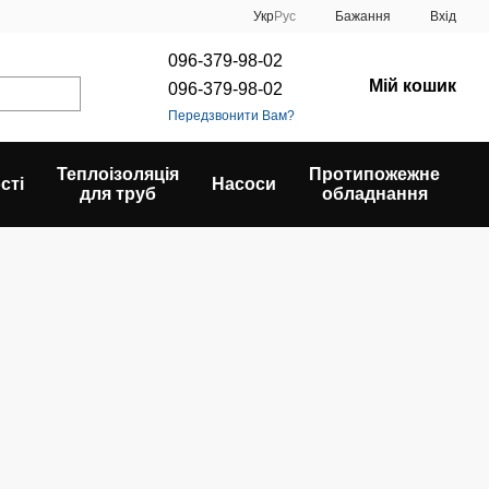
Укр
Рус
Бажання
Вхід
096-379-98-02
Мій кошик
096-379-98-02
Передзвонити Вам?
Теплоізоляція
Протипожежне
сті
Насоси
для труб
обладнання