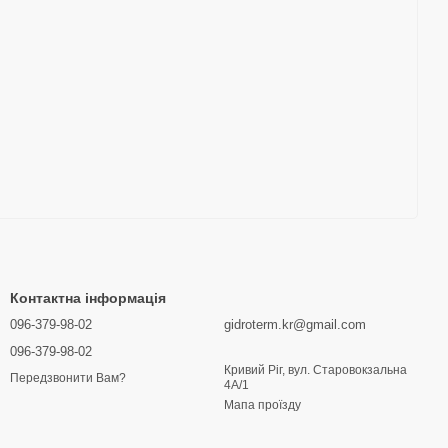
Контактна інформація
096-379-98-02
gidroterm.kr@gmail.com
096-379-98-02
Кривий Ріг, вул. Старовокзальна
Передзвонити Вам?
4А/1
Мапа проїзду