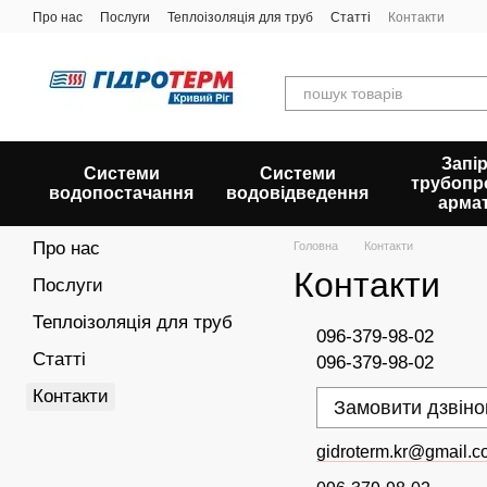
Перейти до основного контенту
Про нас
Послуги
Теплоізоляція для труб
Статті
Контакти
Запір
Системи
Системи
трубопр
водопостачання
водовідведення
арма
Про нас
Головна
Контакти
Контакти
Послуги
Теплоізоляція для труб
096-379-98-02
Статті
096-379-98-02
Контакти
Замовити дзвіно
gidroterm.kr@gmail.