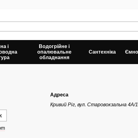
на і
Водогрійне і
оводна
опалювальне
Сантехніка
Ємно
тура
обладнання
Адреса
Кривий Ріг, вул. Старовокзальна 4А/1
к
com