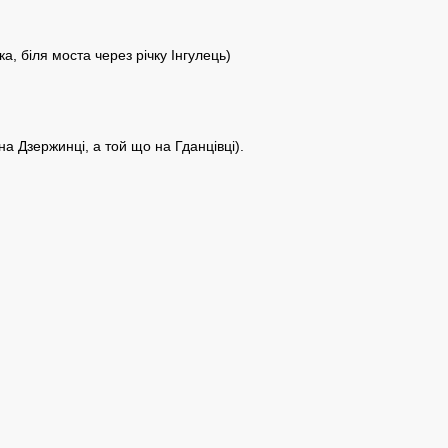
а, біля моста через річку Інгулець)
а Дзержинці, а той що на Гданцівці).