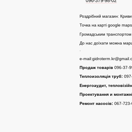
096-379-98-02
Роздрібний магазин: Кривий
Точка на карті google map
Громадським транспортом 
До нас доїхати можна марш
.
e-mail:gidroterm.kr@gmail
Продаж товарів
096-37-9
Теплоизоляція труб:
097-
Енергоаудит, тепловізій
Проектування и монтажн
Ремонт насосів:
067-723-