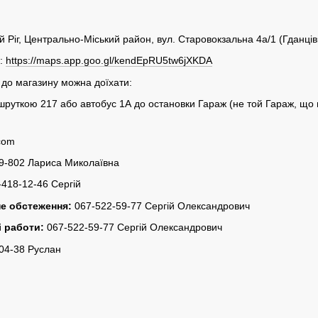
 Ріг, Центрально-Міський район, вул. Старовокзальна 4а/1 (Гданцівк
s:
https://maps.app.goo.gl/kendEpRU5tw6jXKDA
до магазину можна доїхати:
руткою 217 або автобус 1А до остановки Гараж (не той Гараж, що н
.com
9-802 Лариса Миколаївна
418-12-46 Сергій
не обстеження:
067-522-59-77 Сергій Олександрович
і работи:
067-522-59-77 Сергій Олександрович
04-38 Руслан