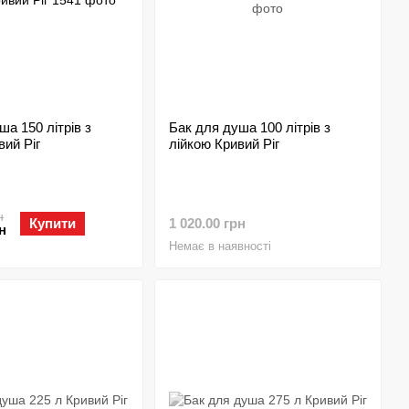
ша 150 літрів з
Бак для душа 100 літрів з
вий Ріг
лійкою Кривий Ріг
н
Купити
1 020.00 грн
н
Немає в наявності