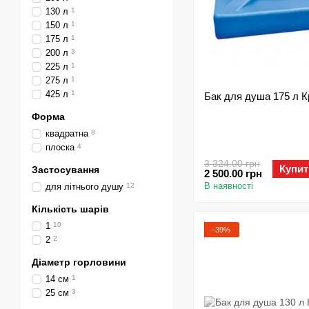
130 л
1
150 л
1
175 л
1
200 л
3
225 л
1
275 л
1
425 л
1
Бак для душа 175 л К
Форма
квадратна
8
плоска
4
3 324.00 грн
Купит
Застосування
2 500.00 грн
В наявності
для літнього душу
12
Кількість шарів
1
10
−39%
2
2
Діаметр горловини
14 см
1
25 см
3