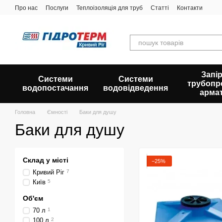
Перейти до основного контенту
Про нас
Послуги
Теплоізоляція для труб
Статті
Контакти
Запір
Системи
Системи
трубопр
водопостачання
водовідведення
арма
Головна
Ємності
Баки для душу
Баки для душу
Склад у місті
−25%
Кривий Ріг
7
Київ
5
Об'єм
70 л
1
100 л
2