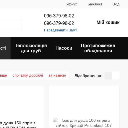
Укр
Рус
Бажання
Вхід
096-379-98-02
Мій кошик
096-379-98-02
Передзвонити Вам?
Теплоізоляція
Протипожежне
сті
Насоси
для труб
обладнання
евше
спочатку дорожчі
за назвою
Відображення: