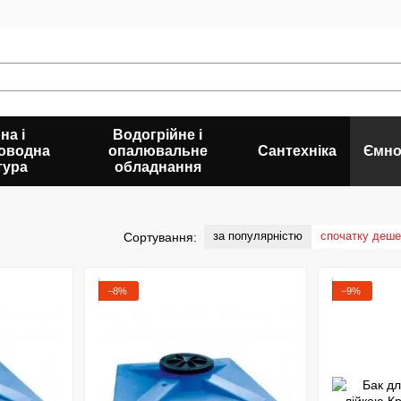
на і
Водогрійне і
оводна
опалювальне
Сантехніка
Ємно
тура
обладнання
за популярністю
спочатку деш
Сортування:
−8%
−9%