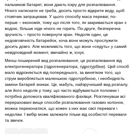
пальчикові батареї, вони дають іскру для розпалювання.
Нічого натискати не треба, досить просто відкрити воду, щоб
стовпчик запрацював. У цього способу маса переваг, по-
перше – економія, тому що після того, як закривається кран з
водою, більше ніде нічого не горить. По-друге, безперечна
зручність – просто повернути кран. Недолік один, це
недовговічність батарейок, хоча вони можуть прослужити
досить довго. Але можливість того, що вони «сядуть» у самий
невідповідний момент, звичайно ж, існує.
Менш поширений вид розпалювання, це розпалювання від
електрогенератора (гідрогенератора,
гідротурбіни
). Цей спосіб
мало відрізняється від попереднього, за винятком того, що
струм виробляється маленькою гідротурбіною, і необхідність
заміни батарей зникає. Це, мабуть, найзручніший вид розпалу,
але його недолік у тому, що часто відбуваються поломки і
потрібна допомога кваліфікованого фахівця. Розглянувши всі
перераховані вище способи розпалювання газових колонок,
можна переконатися, що кожен з них має свої переваги і
недоліки. І вибір може залежати тільки від особистої переваги
та звичок.