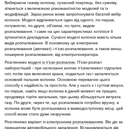
Вибираючи газову колонку, сучасний покупець, без сумніву,
зіткнеться з величезною різноманітністю моделей та їх
модифікацій. Зараз ринок може запропонувати багатий вибір
колонок. Моделі відрізняються один від одного, по-перше,
потужністю, по-друге, об'ємом, по-третє, видом
розпалювання. І саме на цих характеристиках хотілося б
зупинитися докладніше. Сучасні моделі колонок мають кілька
видів розпалювання. В основному це електричне
розпалювання (автомат) і п'єзо-розпалювання, а також менш
поширене розпалювання, від електрогенератора.
Розглянемо
моделі із п'єзо-розпалом
. П'єзо-розпал
найпростіший - при натисканні кнопки п'єзоелемент підпалює
гніт, потім при включенні крана, подається газ і запалюється
основний пальник колонки. Основною перевагою цього
способу є надійність та простота. Але у нього є і суттєві мінуси,
по-перше, навіть якщо колонка в даний момент не працює,
продовжує горіти запальник, при цьому збільшується витрата
газу. По-друге, через те, що розпалювати потрібно вручну, а
колонка може бути розташована в важкодоступному місці, цей
спосіб може стати дуже незручним.
Розглянемо варіант із
електронним розпалюванням
. Він діє за
принципом автомобільного запалення. Встановлюються дві