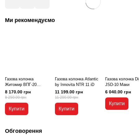
Ми рекомендуємо
Газова колонка
Газова колонка Atlantic
Газова колонка Di
Житомир ВПГ-20
by Innovita NTR 11 iD
JSD-10 Маки
дисплей
8 170.00 грн
11 199.00 грн
6 040.00 грн
8 250.00 грн
11 200.00 грн
Купити
Купити
Купити
Обговорення