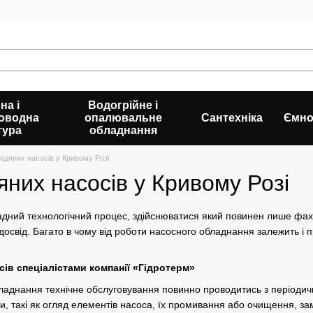
на і
Водогрійне і
оводна
опалювальне
Сантехніка
Ємно
тура
обладнання
одяних насосів у Кривому Розі
них насосів у Кривому Розі
адний технологічний процес, здійснюватися який повинен лише фах
 досвід. Багато в чому від роботи насосного обладнання залежить і 
ів спеціалістами компанії «Гідротерм»
аднання технічне обслуговування повинно проводитись з періодичн
и, такі як огляд елементів насоса, їх промивання або очищення, за