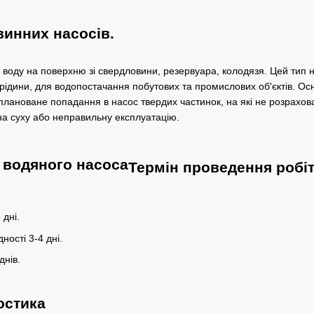
инних насосів.
воду на поверхню зі свердловини, резервуара, колодязя. Цей тип н
 рідини, для водопостачання побутових та промислових об'єктів. Ос
аплановане попадання в насос твердих частинок, на які не розрахов
на суху або неправильну експлуатацію.
Термін проведення робі
 дні.
ності 3-4 дні.
днів.
остика