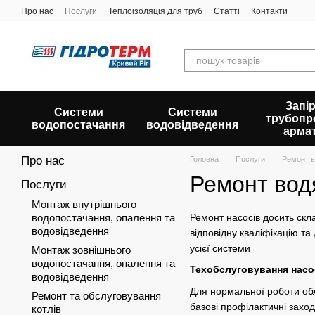
Перейти до основного контенту
Про нас
Послуги
Теплоізоляція для труб
Статті
Контакти
Запір
Системи
Системи
трубопр
водопостачання
водовідведення
арма
Про нас
Головна
Послуги
Ремонт в
Ремонт водя
Послуги
Монтаж внутрішнього
водопостачання, опалення та
Ремонт насосів досить скл
водовідведення
відповідну кваліфікацію та
усієї системи
Монтаж зовнішнього
водопостачання, опалення та
Техобслуговування насос
водовідведення
Для нормальної роботи обл
Ремонт та обслуговування
базові профілактичні заход
котлів