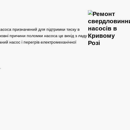
асоса призначений для підтримки тиску в
новні причини поломки насоса це вихід з ладу
аний насос і перегрів електромеханічної
т