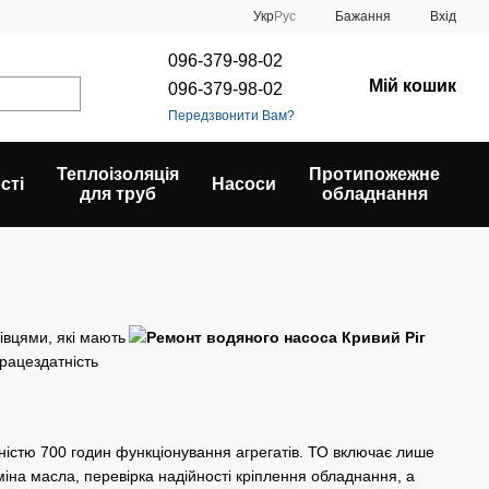
Укр
Рус
Бажання
Вхід
096-379-98-02
Мій кошик
096-379-98-02
Передзвонити Вам?
Теплоізоляція
Протипожежне
сті
Насоси
для труб
обладнання
івцями, які мають
працездатність
істю 700 годин функціонування агрегатів. ТО включає лише
міна масла, перевірка надійності кріплення обладнання, а