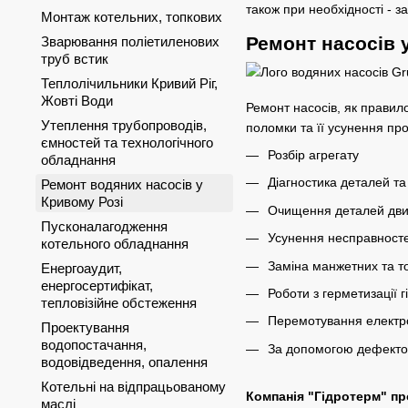
також при необхідності - за
Монтаж котельних, топкових
Ремонт насосів у
Зварювання поліетиленових
труб встик
Теплолічильники Кривий Ріг,
Жовті Води
Ремонт насосів, як правил
Утеплення трубопроводів,
поломки та її усунення про
ємностей та технологічного
Розбір агрегату
обладнання
Діагностика деталей та
Ремонт водяних насосів у
Кривому Розі
Очищення деталей дви
Пусконалагодження
Усунення несправностей
котельного обладнання
Заміна манжетних та т
Енергоаудит,
енергосертифікат,
Роботи з герметизації г
тепловізійне обстеження
Перемотування електр
Проектування
водопостачання,
За допомогою дефектос
водовідведення, опалення
Котельні на відпрацьованому
Компанія "Гідротерм" пр
маслі