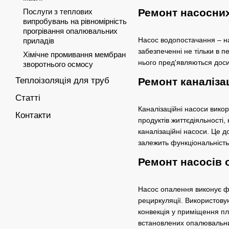
Ремонт насосни
Послуги з теплових
випробувань на рівномірність
прогрівання опалювальних
Насос водопостачання – на
приладів
забезпеченні не тільки в п
Хімічне промивання мембран
нього пред'являються досит
зворотнього осмосу
Теплоізоляція для труб
Ремонт каналіза
Статті
Каналізаційні насоси викор
Контакти
продуктів життєдіяльності
каналізаційні насоси. Це д
залежить функціональність 
Ремонт насосів 
Насос опалення виконує фу
рециркуляції. Використову
конвекція у приміщення пл
встановлених опалювальни