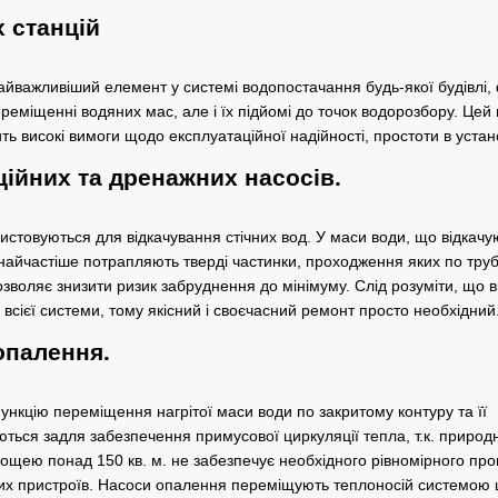
х станцій
йважливіший елемент у системі водопостачання будь-якої будівлі,
ереміщенні водяних мас, але і їх підйомі до точок водорозбору. Це
ь високі вимоги щодо експлуатаційної надійності, простоти в устано
ційних та дренажних насосів.
истовуються для відкачування стічних вод. У маси води, що відкачу
, найчастіше потрапляють тверді частинки, проходження яких по тр
озволяє знизити ризик забруднення до мінімуму. Слід розуміти, що 
всієї системи, тому якісний і своєчасний ремонт просто необхідний
опалення.
нкцію переміщення нагрітої маси води по закритому контуру та її
ються задля забезпечення примусової циркуляції тепла, т.к. природ
ощею понад 150 кв. м. не забезпечує необхідного рівномірного прог
х пристроїв. Насоси опалення переміщують теплоносій системою ци