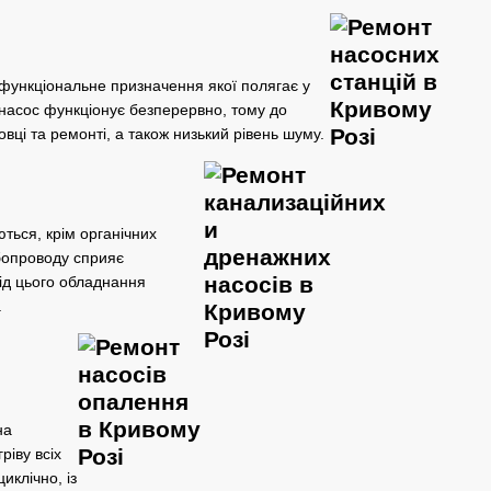
 функціональне призначення якої полягає у
й насос функціонує безперервно, тому до
вці та ремонті, а також низький рівень шуму.
ються, крім органічних
убопроводу сприяє
від цього обладнання
.
на
ріву всіх
клічно, із