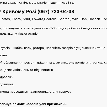
міна захисних гільз, сальників, підшипників і т.д.
 Кривому Розі (067) 723-04-38
о, проводиться з періодичністю 4500 годин роботи обладнання і поч
водиться у кілька етапів:
 вузлів – шийок валу, ротора, наявність зазорів в ущільненнях тощо.
гуна
 обладнання, ремонт тріщин та зламаних елементів із пластику, си
орцевих ущільнень та підшипників
ідравліки
одвигуна
копа проводиться діагностика стану корпусу
опонує ремонт насосів усіх призначень.