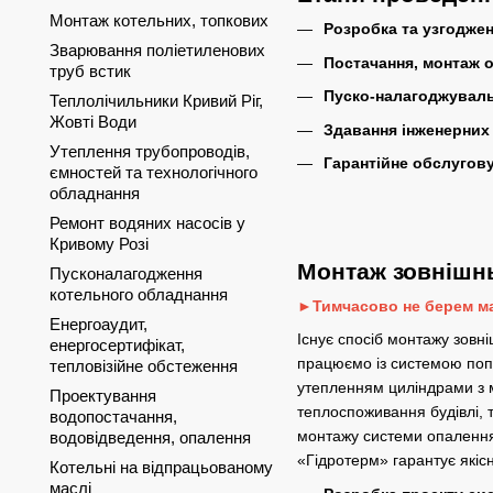
Монтаж котельних, топкових
Розробка та узгоджен
Зварювання поліетиленових
Постачання, монтаж 
труб встик
Пуско-налагоджуваль
Теплолічильники Кривий Ріг,
Жовті Води
Здавання інженерних
Утеплення трубопроводів,
Гарантійне обслугов
ємностей та технологічного
обладнання
Ремонт водяних насосів у
Кривому Розі
Монтаж зовнішн
Пусконалагодження
котельного обладнання
►Тимчасово не берем ма
Енергоаудит,
Існує спосіб монтажу зовні
енергосертифікат,
працюємо із системою поп
тепловізійне обстеження
утепленням циліндрами з м
Проектування
теплоспоживання будівлі, 
водопостачання,
монтажу системи опалення 
водовідведення, опалення
«Гідротерм» гарантує якіс
Котельні на відпрацьованому
маслі