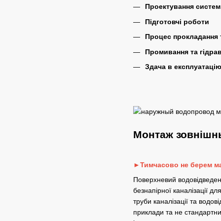
Проектування систем
Підготовчі роботи
Процес прокладання
Промивання та гідра
Здача в експлуатаці
Монтаж зовнішнь
►Тимчасово не берем ма
Поверхневий водовідведенн
безнапірної каналізації д
труби каналізації та водов
приклади та не стандартни