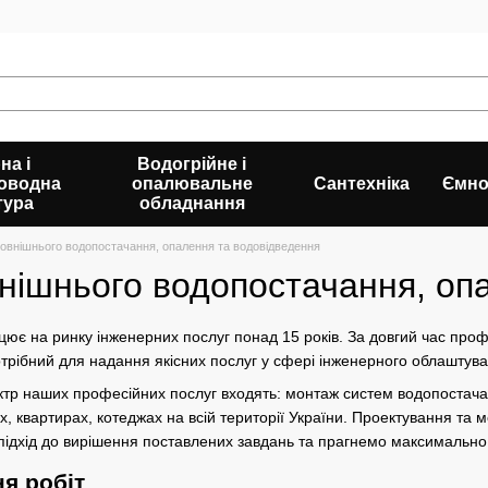
на і
Водогрійне і
оводна
опалювальне
Сантехніка
Ємно
тура
обладнання
овнішнього водопостачання, опалення та водовідведення
нішнього водопостачання, оп
ює на ринку інженерних послуг понад 15 років. За довгий час проф
потрібний для надання якісних послуг у сфері інженерного облаштув
р наших професійних послуг входять: монтаж систем водопостачанн
х, квартирах, котеджах на всій території України. Проектування та
ідхід до вирішення поставлених завдань та прагнемо максимально 
ня робіт