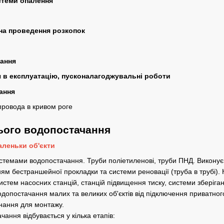
стеми опалення
на проведення розкопок
вання
 в експлуатацію, пусконалагоджувальні роботи
ання
ього водопостачання
леньки об'єкти
темами водопостачання. Труби поліетиленові, труби ПНД. Виконуєм
анням бестраншейної прокладки та системи реновації (труба в трубі
систем насосних станцій, станцій підвищення тиску, системи зберіг
одопостачання малих та великих об'єктів від підключення приватно
днання для монтажу.
ання відбувається у кілька етапів: