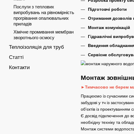
Розробка проекту си
Послуги з теплових
Підготовчі роботи
випробувань на рівномірність
прогрівання опалювальних
Отримання дозволів 
приладів
Монтаж комунікацій
Хімічне промивання мембран
Гідравлічні випробу
зворотнього осмосу
Введення обладнання
Теплоізоляція для труб
Сервісне обслуговув
Статті
Контакти
Монтаж зовнішн
►Тимчасово не берем ма
Працюємо із сучасними сис
забудові у тч із застосув
об'єктів із проектуванням 
Є досвід підключення до в
необхідну техніку та обла
Монтаж системи водопостач