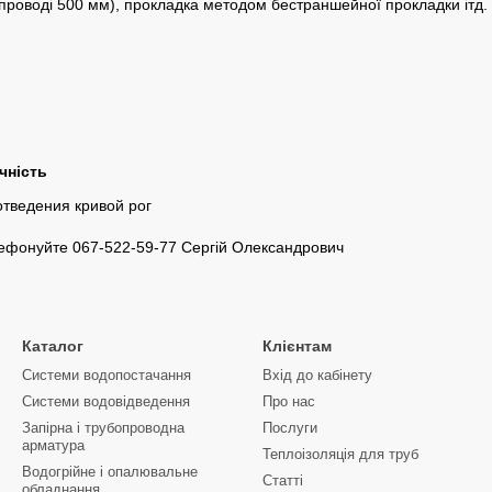
роводі 500 мм), прокладка методом бестраншейної прокладки ітд. В
чність
ефонуйте 067-522-59-77 Сергій Олександрович
Каталог
Клієнтам
Системи водопостачання
Вхід до кабінету
Системи водовідведення
Про нас
Запірна і трубопроводна
Послуги
арматура
Теплоізоляція для труб
Водогрійне і опалювальне
Статті
обладнання