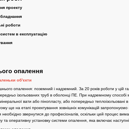
ня проекту
обладнання
ні роботи
 систем в експлуатацію
ування
ього опалення
леньки об'єкти
шнього опалення: поземний і надземний. За 20 років роботи у цій га
ередньо ізольованих труб в оболонці ПЕ. При надземному способі 
інеральної вати або пінопласту, або попередньо теплоізольовані 
тому ще на етапі проектування зовнішніх комунікацій запропонуємо
необхідно звернутися до професіоналів, оскільки цей процес вимаг
ну та оперативну установку системи опалення, яка включає наступні