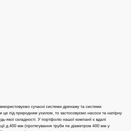
 використовуємо сучасні системи дренажу та системи
и це під природним ухилом, то застосовуємо насоси та напірну
удь-якої складності. У портфоліо нашої компанії є вдалі
ації д.400 мм (протягування труби пе діаметром 400 мм у