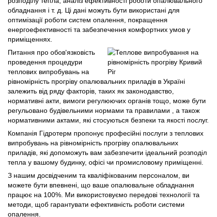
розподілу тепла, аналіз ефективності роботи опалювального
обладнання і т. д. Ці дані можуть бути використані для
оптимізації роботи систем опалення, покращення
енергоефективності та забезпечення комфортних умов у
приміщеннях.
Питання про обов'язковість
проведення процедури
теплових випробувань на
рівномірність прогріву опалювальних приладів в Україні
залежить від ряду факторів, таких як законодавство,
нормативні акти, вимоги регулюючих органів тощо, може бути
регульовано будівельними нормами та правилами , а також
нормативними актами, які стосуються безпеки та якості послуг.
Компанія Гідротерм пропонує професійні послуги з теплових
випробувань на рівномірність прогріву опалювальних
приладів, які допоможуть вам забезпечити ідеальний розподіл
тепла у вашому будинку, офісі чи промисловому приміщенні.
З нашим досвідченим та кваліфікованим персоналом, ви
можете бути впевнені, що ваше опалювальне обладнання
працює на 100%. Ми використовуємо передові технології та
методи, щоб гарантувати ефективність роботи системи
опалення.