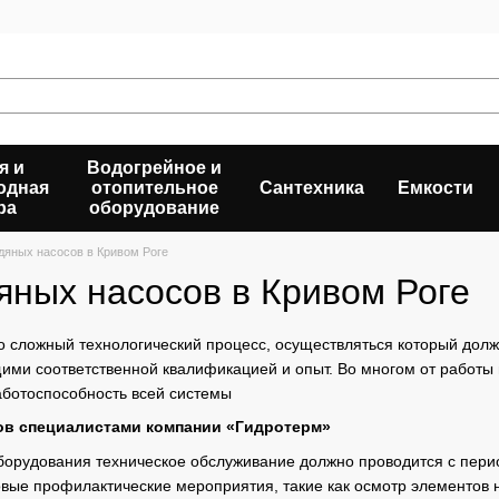
я и
Водогрейное и
одная
отопительное
Сантехника
Емкости
ра
оборудование
дяных насосов в Кривом Роге
яных насосов в Кривом Роге
о сложный технологический процесс, осуществляться который долж
ми соответственной квалификацией и опыт. Во многом от работы 
аботоспособность всей системы
ов специалистами компании «Гидротерм»
орудования техническое обслуживание должно проводится с перио
овые профилактические мероприятия, такие как осмотр элементов н