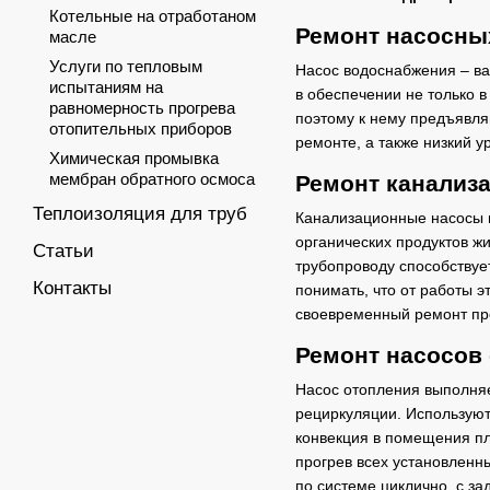
Котельные на отработаном
Ремонт насосны
масле
Услуги по тепловым
Насос водоснабжения – ва
испытаниям на
в обеспечении не только 
равномерность прогрева
поэтому к нему предъявля
отопительных приборов
ремонте, а также низкий у
Химическая промывка
мембран обратного осмоса
Ремонт канализ
Теплоизоляция для труб
Канализационные насосы и
органических продуктов ж
Статьи
трубопроводу способствуе
Контакты
понимать, что от работы 
своевременный ремонт пр
Ремонт насосов
Насос отопления выполня
рециркуляции. Используют
конвекция в помещения п
прогрев всех установленн
по системе циклично, с за