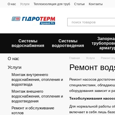
Перейти к основному контенту
О нас
Услуги
Теплоизоляция для труб
Статьи
Контакты
Запорна
Системы
Системы
трубопров
водоснабжения
водоотведения
армату
О нас
Главная
Услуги
Ремонт во
Ремонт вод
Услуги
Монтаж внутреннего
водоснабжения, отопления и
Ремонт насосов достаточн
водоотвода
специалистами, обладающи
оборудования зависит и р
Монтаж внешнего
водоснабжения, отопления и
Техобслуживания насос
водоотведения
Для нормальной работы об
Ремонт и обслуживание
включает в себя лишь баз
котлов