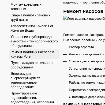
надежности крепления обо
Монтаж котельных,
топочных
Ремонт насосов 
Сварка полиэтиленовых
труб встык
Теплосчетчики Кривой Рог,
Желтые Воды
Ремонт насосов, как прави
Утепление трубопроводов,
Выявление поломки и ее у
емкостей и технологического
оборудования
Разбор агрегата
Ремонт водяных насосов в
Диагностика деталей и 
Кривом Роге
Очистка деталей двига
Пусконаладка котельного
оборудования
Устранения неисправно
Энергоаудит,
Замена манжетных и т
энергосертификат,
тепловизионное
Работы по герметизаци
обследование
Перемотка электродви
Проектирование
С помощью дефектоско
водоснабжения,
водоотведения, отопления
Компания «Гидротерм» п