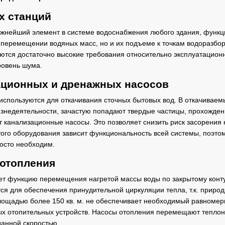
х станций
жнейший элемент в системе водоснабжения любого здания, функц
в перемещении водяных масс, но и их подъеме к точкам водоразбо
ются достаточно высокие требования относительно эксплуатационн
ровень шума.
ационных и дренажных насосов
спользуются для откачивания сточных бытовых вод. В откачивае
изнедеятельности, зачастую попадают твердые частицы, прохожде
т канализационные насосы. Это позволяет снизить риск засорения
этого оборудования зависит функциональность всей системы, поэто
осто необходим.
 отопления
ет функцию перемещения нагретой массы воды по закрытому конту
ся для обеспечения принудительной циркуляции тепла, т.к. приро
лощадью более 150 кв. м. не обеспечивает необходимый равноме
ых отопительных устройств. Насосы отопления перемещают тепло
данной скоростью.