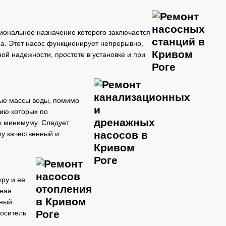
иональное назначение которого заключается
ра. Этот насос функционирует непрерывно,
ой надежности, простоте в установке и при
мые массы воды, помимо
нию которых по
 к минимуму. Следует
му качественный и
ру и ее
дная
рный
носитель