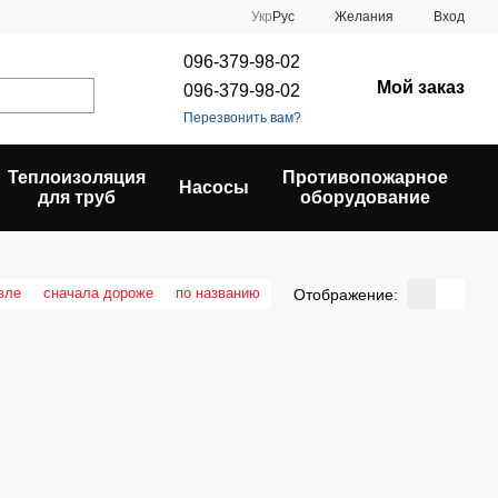
Укр
Рус
Желания
Вход
096-379-98-02
Мой заказ
096-379-98-02
Перезвонить вам?
Теплоизоляция
Противопожарное
Насосы
для труб
оборудование
вле
сначала дороже
по названию
Отображение: