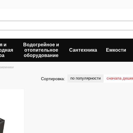
я и
Водогрейное и
одная
отопительное
Сантехника
Емкости
ра
оборудование
риемники
по популярности
сначала деше
Сортировка: