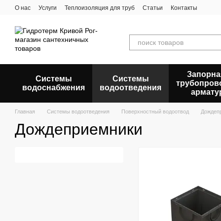
Перейти к основному контенту
О нас
Услуги
Теплоизоляция для труб
Статьи
Контакты
Запорна
Системы
Системы
трубопров
водоснабжения
водоотведения
армату
Главная
Системы водоотведения
Поверхностный водоотвод
Дождеп
Дождеприемники