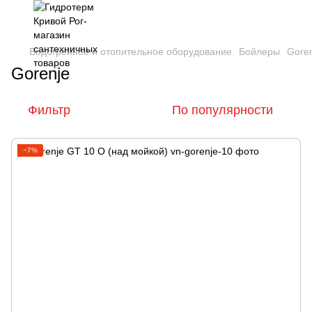
Водогрейное и отопительное оборудование
Бойлеры
Gore
Gorenje
Фильтр
По популярности
−7%