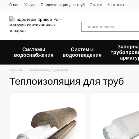
Перейти к основному контенту
О нас
Услуги
Теплоизоляция для труб
Статьи
Контакты
Запорна
Системы
Системы
трубопров
водоснабжения
водоотведения
армату
Главная
Теплоизоляция для труб
Теплоизоляция для труб