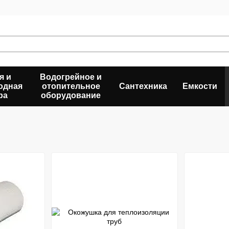
я и
Водогрейное и
одная
отопительное
Сантехника
Емкости
ра
оборудование