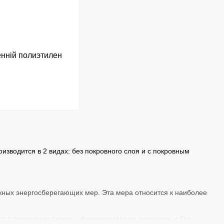
нній полиэтилен
зводится в 2 видах: без покровного слоя и с покровным
ажных энергосберегающих мер. Эта мера относится к наиболее
ают с покровным слоем – фольгированные цилиндры и без