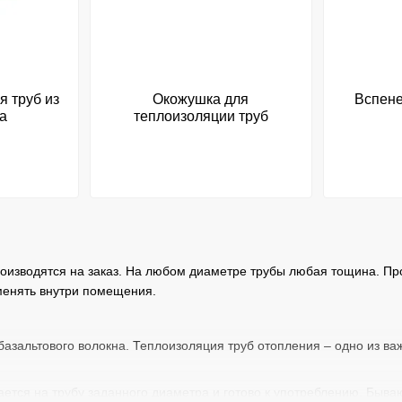
я труб из
Окожушка для
Вспене
а
теплоизоляции труб
оизводятся на заказ. На любом диаметре трубы любая тощина. Прои
енять внутри помещения.
базальтового волокна. Теплоизоляция труб отопления – одно из в
ается на трубу заданного диаметра и готово к употреблению. Быв