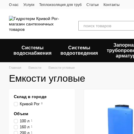
Перейти к основному контенту
О нас
Услуги
Теплоизоляция для труб
Статьи
Контакты
Запорна
Системы
Системы
трубопров
водоснабжения
водоотведения
армату
Главная
Емкости
Емкости угловые
Емкости угловые
Склад в городе
Кривой Рог
8
Объем
100 л
1
160 л
1
200 л
1