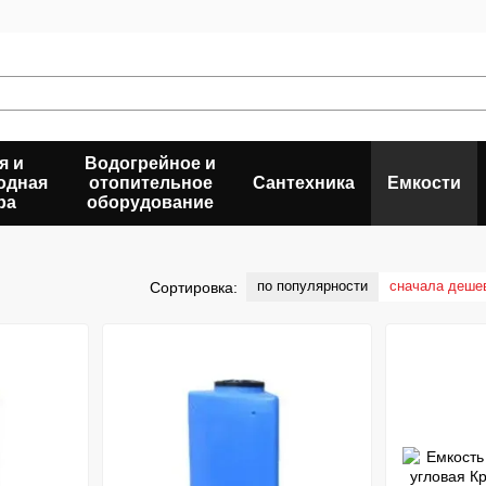
я и
Водогрейное и
одная
отопительное
Сантехника
Емкости
ра
оборудование
по популярности
сначала деше
Сортировка: