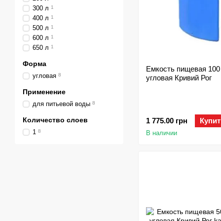
300 л
1
400 л
1
500 л
1
600 л
1
650 л
1
Форма
Емкость пищевая 100
угловая
8
угловая Кривий Рог
Применение
для питьевой воды
8
Количество слоев
1 775.00 грн
Купит
1
8
В наличии