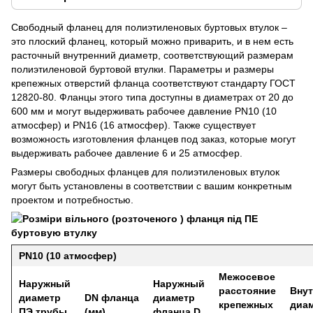
Свободный фланец для полиэтиленовых буртовых втулок –
это плоский фланец, который можно приварить, и в нем есть
расточный внутренний диаметр, соответствующий размерам
полиэтиленовой буртовой втулки. Параметры и размеры
крепежных отверстий фланца соответствуют стандарту ГОСТ
12820-80. Фланцы этого типа доступны в диаметрах от 20 до
600 мм и могут выдерживать рабочее давление PN10 (10
атмосфер) и PN16 (16 атмосфер). Также существует
возможность изготовления фланцев под заказ, которые могут
выдерживать рабочее давление 6 и 25 атмосфер.
Размеры свободных фланцев для полиэтиленовых втулок
могут быть установлены в соответствии с вашим конкретным
проектом и потребностью.
PN10 (10 атмосфер)
Межосевое
Наружный
Наружный
расстояние
Вну
диаметр
DN
фланца
диаметр
крепежных
диам
ПЭ трубы
(мм)
фланца D