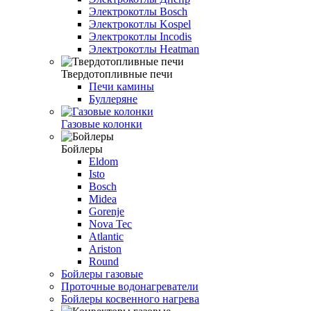
Электрокотлы Bosch
Электрокотлы Kospel
Электрокотлы Incodis
Электрокотлы Heatman
Твердотопливные печи
Печи камины
Буллеряне
Газовые колонки
Бойлеры
Eldom
Isto
Bosch
Midea
Gorenje
Nova Tec
Atlantic
Ariston
Round
Бойлеры газовые
Проточные водонагреватели
Бойлеры косвенного нагрева