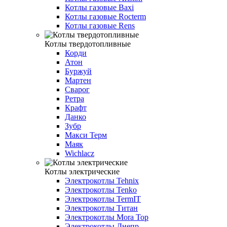
Котлы газовые Baxi
Котлы газовые Rocterm
Котлы газовые Rens
Котлы твердотопливные
Корди
Атон
Буржуй
Мартен
Сварог
Ретра
Крафт
Данко
Зубр
Макси Терм
Маяк
Wichlacz
Котлы электрические
Электрокотлы Tehnix
Электрокотлы Tenko
Электрокотлы TermIT
Электрокотлы Титан
Электрокотлы Mora Top
Электрокотлы Днепр