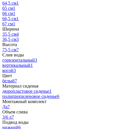
64,5 см
1
65 см
1
66 см
1
66,5 см
1
67 см
1
Ширина
35,5 см
4
36,5 см
3
Высота
75,5 см
7
Слив воды
горизонтальный
3
вертикальный
1
косой
3
Цвет
белый
7
Материал сиденья
дюропластовое сиденье
1
полипропиленовое сиденье
6
Монтажный комплект
Да
7
Объем слива
3/6 л
7
Подвод воды
нижний
6