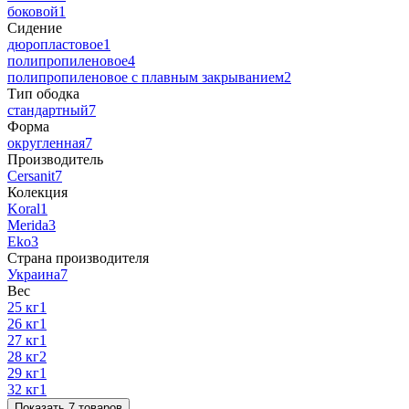
боковой
1
Сидение
дюропластовое
1
полипропиленовое
4
полипропиленовое с плавным закрыванием
2
Тип ободка
стандартный
7
Форма
округленная
7
Производитель
Cersanit
7
Колекция
Koral
1
Merida
3
Еko
3
Страна производителя
Украина
7
Вес
25 кг
1
26 кг
1
27 кг
1
28 кг
2
29 кг
1
32 кг
1
Показать 7 товаров