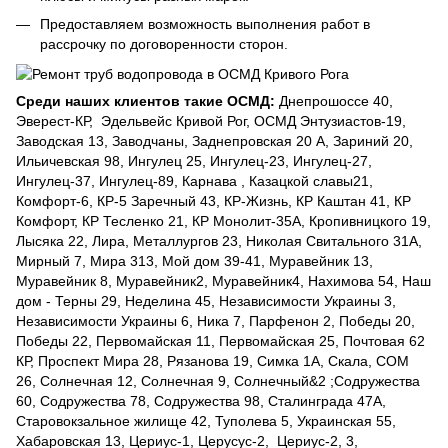
Предоставляем возможность выполнения работ в
рассрочку по договоренности сторон.
Среди наших клиентов такие ОСМД:
Днепрошоссе 40,
Эверест-КР, Эдельвейс Кривой Рог, ОСМД Энтузиастов-19,
Заводская 13, Заводчаны, Заднепровская 20 А, Зариний 20,
Ильичевская 98, Ингулец 25, Ингулец-23, Ингулец-27,
Ингулец-37, Ингулец-89, Карнава , Казацкой славы21,
Комфорт-6, КР-5 Заречный 43, КР-Жизнь, КР Каштан 41, КР
Комфорт, КР Тесленко 21, КР Монолит-35А, Кропивницкого 19,
Лысяка 22, Лира, Металлургов 23, Николая Свитального 31А,
Мирный 7, Мира 313, Мой дом 39-41, Муравейник 13,
Муравейник 8, Муравейник2, Муравейник4, Нахимова 54, Наш
дом - Терны 29, Неделина 45, Независимости Украины 3,
Независимости Украины 6, Ника 7, Парфенон 2, Победы 20,
Победы 22, Первомайская 11, Первомайская 25, Почтовая 62
КР, Проспект Мира 28, Рязанова 19, Симка 1А, Скала, СОМ
26, Солнечная 12, Солнечная 9, Солнечный&2 ;Содружества
60, Содружества 78, Содружества 98, Сталинграда 47А,
Старовокзальное жилище 42, Туполева 5, Украинская 55,
Хабаровская 13, Цериус-1, Церусус-2, Цериус-2, 3,