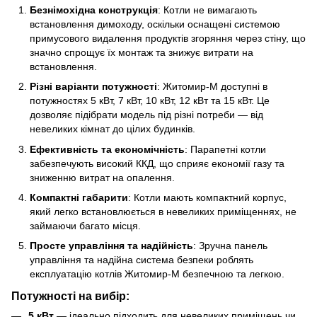
Безнімохідна конструкція
: Котли не вимагають
встановлення димоходу, оскільки оснащені системою
примусового видалення продуктів згоряння через стіну, що
значно спрощує їх монтаж та знижує витрати на
встановлення.
Різні варіанти потужності
: Житомир-М доступні в
потужностях 5 кВт, 7 кВт, 10 кВт, 12 кВт та 15 кВт. Це
дозволяє підібрати модель під різні потреби — від
невеликих кімнат до цілих будинків.
Ефективність та економічність
: Парапетні котли
забезпечують високий ККД, що сприяє економії газу та
зниженню витрат на опалення.
Компактні габарити
: Котли мають компактний корпус,
який легко встановлюється в невеликих приміщеннях, не
займаючи багато місця.
Просте управління та надійність
: Зручна панель
управління та надійна система безпеки роблять
експлуатацію котлів Житомир-М безпечною та легкою.
Потужності на вибір:
5 кВт
— ідеально підходить для невеликих приміщень чи