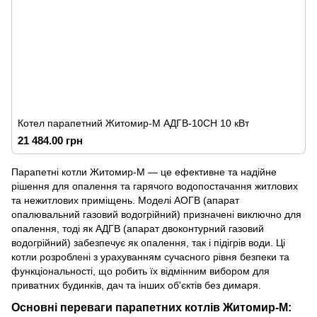
Котел парапетний Житомир-М АДГВ-10СН 10 кВт
21 484.00 грн
Парапетні котли Житомир-М — це ефективне та надійне
рішення для опалення та гарячого водопостачання житлових
та нежитлових приміщень. Моделі АОГВ (апарат
опалювальний газовий водогрійний) призначені виключно для
опалення, тоді як АДГВ (апарат двоконтурний газовий
водогрійний) забезпечує як опалення, так і підігрів води. Ці
котли розроблені з урахуванням сучасного рівня безпеки та
функціональності, що робить їх відмінним вибором для
приватних будинків, дач та інших об'єктів без димаря.
Основні переваги парапетних котлів Житомир-М: