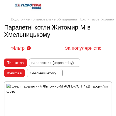
Водогрійне і опалювальне обладнання
Котли газові Україна
Парапетні котли Житомир-М в
Хмельницькому
Фільтр
За популярністю
2
Тип котла
парапетний (через стіну)
Купити в
Хмельницькому