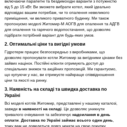
включаючи парапетні та бездимохідні варіанти з потужністю
від 5 до 15 кВт. Ви зможете вибрати котел, який ідеально
відповідає вашим потребам, чи то опалення невеликого
приміщення, чи великого приватного будинку. Ми також
пропонуємо моделі Житомир-М АОГВ для опалення та АДГВ
для опалення та гарячого водопостачання, що дозволяє
підібрати потрібний варіант для будь-яких умов.
2.
Оптимальні ціни та вигідні умови
Гідротерм працює безпосередньо з виробниками, що
дозволяє пропонувати котли Житомир за вигідними цінами без
зайвих націнок. Постійні клієнти отримують доступ до
спеціальних знижок та акційних пропозицій. Ми гарантуємо,
що купуючи у нас, ви отримуєте найкраще співвідношення
ціни та якості на ринку.
3.
Наявність на складі та швидка доставка по
Україні
Всі моделі котлів Житомир, представлені у нашому каталозі,
завжди
в наявності на складі
. Це дозволяє уникнути
тривалого очікування та забезпечує
надсилання в день
оплати
.
Доставка по Україні займає всього один день
,
тому вам не доведеться довго чекати на свою покупку.