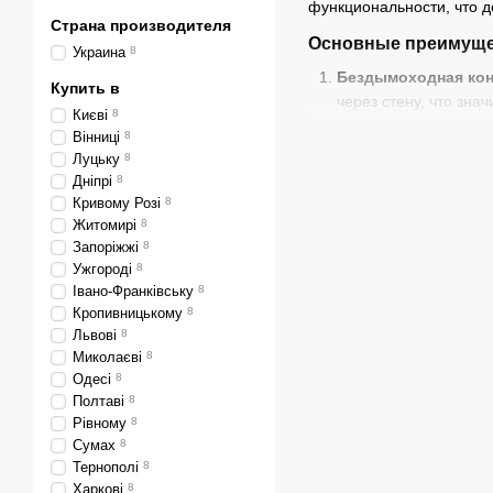
функциональности, что д
Страна производителя
Основные преимуще
Украина
8
Бездымоходная кон
Купить в
через стену, что зна
Києві
8
Разные варианты 
Вінниці
8
потребности — от не
Луцьку
8
Дніпрі
8
Эффективность и э
Кривому Розі
8
Житомирі
8
Компактные габари
Запоріжжі
8
Простое управлени
Ужгороді
8
безопасной и легкой.
Івано-Франківську
8
Кропивницькому
8
Мощности на выбор
Львові
8
5 кВт
— идеально под
Миколаєві
8
Одесі
8
7 кВт
— оптимальный
Полтаві
8
10 кВт
— подходит дл
Рівному
8
Сумах
8
12 кВт
— обеспечивае
Тернополі
8
15 кВт
— для отоплен
Харкові
8