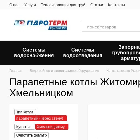
Перейти к основному контенту
О нас
Услуги
Теплоизоляция для труб
Статьи
Контакты
Запорна
Системы
Системы
трубопров
водоснабжения
водоотведения
армату
Главная
Водогрейное и отопительное оборудование
Котлы газовые Укра
Парапетные котлы Житоми
Хмельницком
Тип котла:
парапетный (через стену)
Купить в :
Хмельницькому
Очистить фильтр