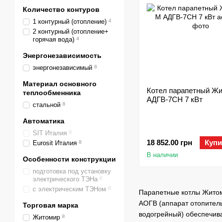
Количество контуров
1 контурный (отопление)
4
2 контурный (отопление+
горячая вода)
4
Энергонезависимость
энергонезависимый
8
Материал основного
Котел парапетный Ж
теплообменника
АДГВ-7СН 7 кВт
стальной
8
Автоматика
SIT Италия
0
18 852.00 грн
Купи
Eurosit Италия
8
В наличии
Особенности конструкции
подготовка под установку
электрического ТЭНа
0
с электрическим ТЭНом
0
Парапетные котлы Житом
АОГВ (аппарат отопитель
Торговая марка
водогрейный) обеспечива
Житомир
8