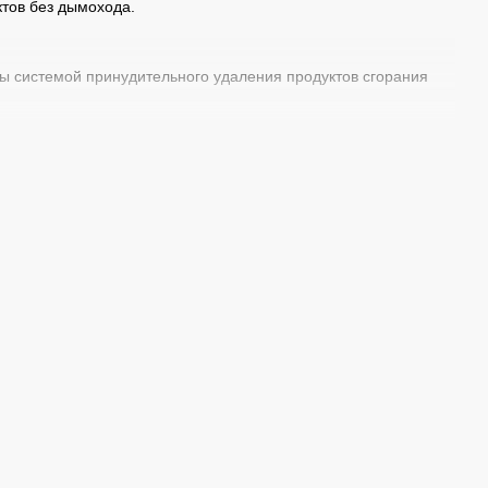
ктов без дымохода.
ны системой принудительного удаления продуктов сгорания
2 кВт и 15 кВт. Это позволяет подобрать модель под различные
 способствует экономии газа и снижению затрат на отопление.
тся в небольших помещениях, не занимая много места.
 безопасности делают эксплуатацию котлов Житомир-М