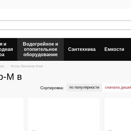
я и
Водогрейное и
одная
отопительное
Сантехника
Емкости
ра
оборудование
ина
Котлы Житомир Атем
р-М в
по популярности
сначала деше
Сортировка: