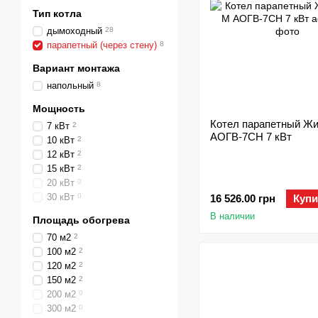
Тип котла
дымоходный
28
парапетный (через стену)
8
Вариант монтажа
напольный
8
Мощность
Котел парапетный Ж
7 кВт
2
АОГВ-7СН 7 кВт
10 кВт
2
12 кВт
2
15 кВт
2
20 кВт
0
30 кВт
0
16 526.00 грн
Купи
В наличии
Площадь обогрева
70 м2
2
100 м2
2
120 м2
2
150 м2
2
200 м2
0
300 м2
0