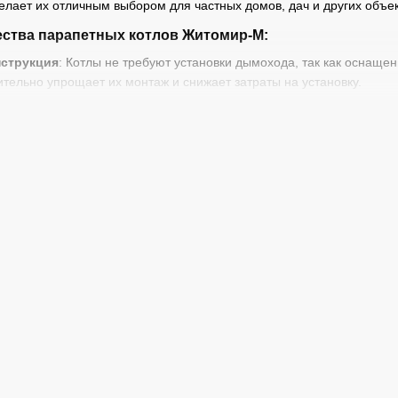
елает их отличным выбором для частных домов, дач и других объе
ства парапетных котлов Житомир-М:
струкция
: Котлы не требуют установки дымохода, так как оснаще
чительно упрощает их монтаж и снижает затраты на установку.
мощности
: Житомир-М доступны в мощностях 5 кВт, 7 кВт, 10 кВт, 1
больших комнат до целых домов.
кономичность
: Парапетные котлы обеспечивают высокий КПД, что
ты
: Котлы имеют компактный корпус, который легко устанавливае
е и надежность
: Удобная панель управления и надежная система
:
ходит для небольших помещений или комнат.
 выбор для средних помещений.
я обогрева небольших частных домов.
т эффективное отопление частных домов площадью до 120 кв. м.
ия больших домов и коттеджей.