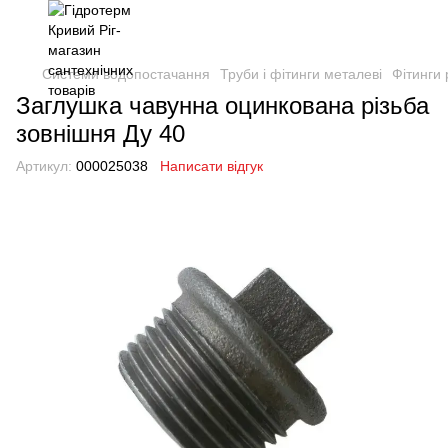
Системи водопостачання
Труби і фітинги металеві
Фітинги 
Заглушка чавунна оцинкована різьба
зовнішня Ду 40
Артикул:
000025038
Написати відгук