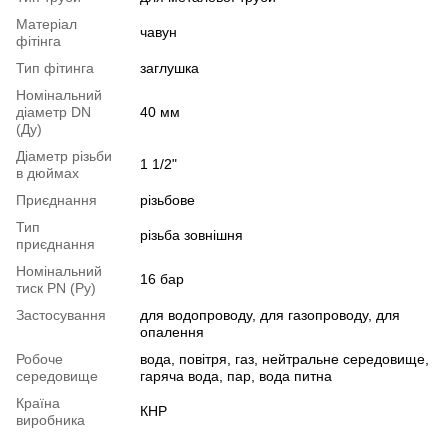
Матеріал
чавун
фітінга
Тип фітинга
заглушка
Номінальний
діаметр DN
40 мм
(Ду)
Діаметр різьби
1 1/2"
в дюймах
Приєднання
різьбове
Тип
різьба зовнішня
приєднання
Номінальний
16 бар
тиск PN (Ру)
Застосування
для водопроводу, для газопроводу, для
опалення
Робоче
вода, повітря, газ, нейтральне середовище,
середовище
гаряча вода, пар, вода питна
Країна
КНР
виробника