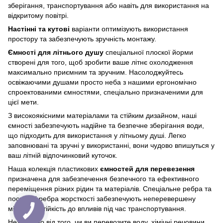
зберігання, транспортування або навіть для використання на
відкритому повітрі.
Настінні та кутові
варіанти оптимізують використання
простору та забезпечують зручність монтажу.
Ємності для літнього душу
спеціальної плоскої йорми
створені для того, щоб зробити ваше літнє охолодження
максимально приємним та зручним. Насолоджуйтесь
освіжаючими душами просто неба з нашими ергономічно
спроектованими ємностями, спеціально призначеними для
цієї мети.
З високоякісними матеріалами та стійким дизайном, наші
ємності забезпечують надійне та безпечне зберігання води,
що підходить для використання у літньому душі. Легко
заповнювані та зручні у використанні, вони чудово впишуться у
ваш літній відпочинковий куточок.
Наша колекція пластикових
ємностей для перевезення
призначена для забезпечення безпечного та ефективного
переміщення різних рідин та матеріалів. Спеціальне ребра та
посилені ребра жорсткості забезпечують неперевершену
міцність і стійкість до впливів під час транспортування.
Незалежно від того, чи ви перевозите воду, хімічні речовини