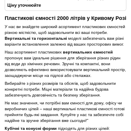
Ціну уточнюйте
Пластикові ємності 2000 літрів у Кривому Розі
У нас ви знайдете широкий асортимент пластикових ємностей
різною місткістю, щоб задовольнити всі ваші потреби.
Вертикальні та горизонтальні
моделі забезпечать вам різні
варіанти встановлення залежно від ваших просторових вимог.
Наш асортимент пластикових
вертикальних ємностей
пропонує вам ідеальне рішення для зберігання різних рідин
від води до хімічних речовин. Зручні та компактні, вони
дозволяють ефективно використовувати вертикальний простір,
заощаджуючи місце на підлозі або стелажах.
Вибирайте з різних розмірів та обсягів, щоб задовольнити
конкретні потреби. Міцні матеріали та надійна будова
забезпечують довговічність та безпеку зберігання.
Не має значення, чи потрібні вам ємності для дому, офісу чи
виробничих цілей – наші вертикальні пластикові ємності готові
прийняти будь-які завдання. Купуйте у нас та забезпечте собі
надійне та зручне зберігання вже сьогодні!"
Кубічні та конусні форми
підходять для різних цілей: