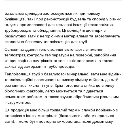
Базальтові циліндри застосовуються як при новому
будівництві, так і при реконструкції будівель та споруд у різних
галузях промисловості для теплової ізоляції технологічних
трубопроводів та обладнання. Ці ізоляційні циліндри з
базальтової вати є негорючими матеріалами та забезпечують
екологічно безпечну теплоізоляцію для труб.
Основні завдання теплоізоляції включають зниження
тепловтрат, контроль температури на поверхні, запобігання
конденсації на внутрішніх та зовнішніх поверхнях, а також
захист від замерзання трубопроводів.
Теплоізоляція труб з базальтової мінеральної вати має відмінні
теплоізоляційні властивості та високу хімічну стійкість до олій,
розчинників, кислот і лугів. Крім того, вона стійка до впливу
біологічних факторів, легко монтується та піддається
ремонтним роботам, а також зручно обробляється різальним
інструментом.
Ця продукція має більш тривалий термін служби порівняно з
ізоляцією з інших матеріалів (базальтових або мінеральної
вати), і може бути повторно використана після демонтажу.