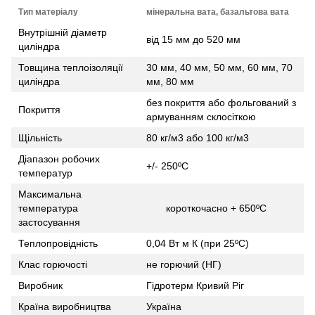
Тип матеріалу
мінеральна вата, базальтова вата
Внутрішній діаметр
від 15 мм до 520 мм
циліндра
Товщина теплоізоляції
30 мм, 40 мм, 50 мм, 60 мм, 70
циліндра
мм, 80 мм
без покриття або фольгований з
Покриття
армуванням склосіткою
Щільність
80 кг/м3 або 100 кг/м3
Діапазон робочих
+/- 250ºС
температур
Максимальна
температура
короткочасно + 650ºС
застосування
Теплопровідність
0,04 Вт м К (при 25ºС)
Клас горючості
не горючий (НГ)
Виробник
Гідротерм Кривий Ріг
Країна виробництва
Україна