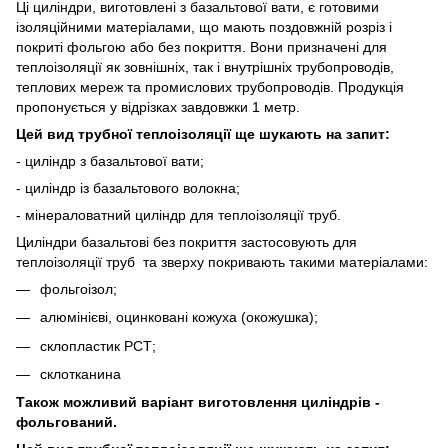
Ці циліндри, виготовлені з базальтової вати, є готовими
ізоляційними матеріалами, що мають поздовжній розріз і
покриті фольгою або без покриття. Вони призначені для
теплоізоляції як зовнішніх, так і внутрішніх трубопроводів,
теплових мереж та промислових трубопроводів. Продукція
пропонується у відрізках завдовжки 1 метр.
Цей вид трубної теплоізоляції ще шукають на запит:
- циліндр з базальтової вати;
- циліндр із базальтового волокна;
- мінераловатний циліндр для теплоізоляції труб.
Циліндри базальтові без покриття застосовують для
теплоізоляції труб та зверху покривають такими матеріалами:
фольгоізол;
алюмінієві, оцинковані кожуха (окожушка);
склопластик РСТ;
склотканина
Також можливий варіант виготовлення циліндрів -
фольгований.