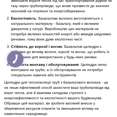
зменшити втрати тепла під час транспортування рідини чи
газу через трубопроводи, що може призвести до значних
економій на опаленні та енергозбереженні.
Екологічність
: Базальтове волокно виготовляється з
натурального матеріалу - базальту, який є великим
джерелом у натурі. Виробництво цих матеріалів не
потребує великих кількостей енергії або викидів шкідливих
речовин, тому вони дуже екологічно чисті.
Стійкість до корозії і вогню
: Базальтові циліндри є
стійкими до впливу вологи, корозії та вогню, що робить їх
ідеальними для використання у будь-яких умовах.
Простота монтажу і обслуговування
: Циліндри легко
монтувати на труби, а їх обслуговування не потребує
спеціальних навичок або інструментів.
Циліндри для теплоізоляції труб з базальтового волокна - це
не лише ефективний спосіб захистити ваші трубопроводи від
втрат тепла, але й важлива складова стратегії з
енергоефективності та екологічності вашого будівництва.
Обравши цей матеріал, ви зробите вагомий внесок у
збереження ресурсів планети та зменшення впливу на
навколишнє середовище.