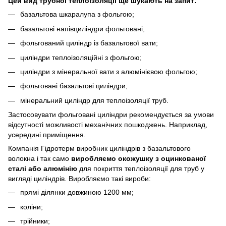
Цей вид трубної теплоізоляції ще шукають на запит:
базальтова шкаралупа з фольгою;
базальтові напівциліндри фольговані;
фольгований циліндр із базальтової вати;
циліндри теплоізоляційні з фольгою;
циліндри з мінеральної вати з алюмінієвою фольгою;
фольговані базальтові циліндри;
мінеральний циліндр для теплоізоляції труб.
Застосовувати фольговані циліндри рекомендується за умови
відсутності можливості механічних пошкоджень. Наприклад,
усередині приміщення.
Компанія Гідротерм виробник циліндрів з базальтового
волокна і так само
виробляємо окожушку з оцинкованої
сталі або алюмінію
для покриття теплоізоляції для труб у
вигляді циліндрів. Виробляємо такі вироби:
прямі ділянки довжиною 1200 мм;
коліни;
трійники;