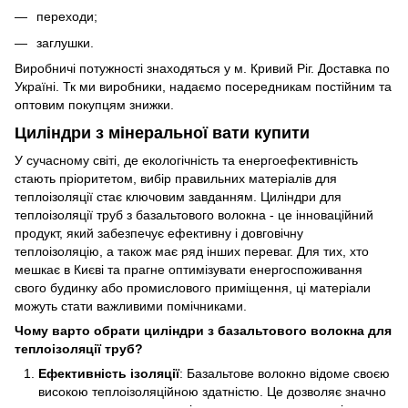
переходи;
заглушки.
Виробничі потужності знаходяться у м. Кривий Ріг. Доставка по
Україні. Тк ми виробники, надаємо посередникам постійним та
оптовим покупцям знижки.
Циліндри з мінеральної вати купити
У сучасному світі, де екологічність та енергоефективність
стають пріоритетом, вибір правильних матеріалів для
теплоізоляції стає ключовим завданням. Циліндри для
теплоізоляції труб з базальтового волокна - це інноваційний
продукт, який забезпечує ефективну і довговічну
теплоізоляцію, а також має ряд інших переваг. Для тих, хто
мешкає в Києві та прагне оптимізувати енергоспоживання
свого будинку або промислового приміщення, ці матеріали
можуть стати важливими помічниками.
Чому варто обрати циліндри з базальтового волокна для
теплоізоляції труб?
Ефективність ізоляції
: Базальтове волокно відоме своєю
високою теплоізоляційною здатністю. Це дозволяє значно