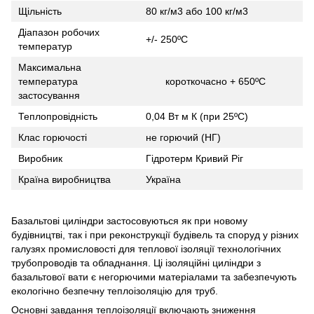
Щільність
80 кг/м3 або 100 кг/м3
Діапазон робочих
+/- 250ºС
температур
Максимальна
температура
короткочасно + 650ºС
застосування
Теплопровідність
0,04 Вт м К (при 25ºС)
Клас горючості
не горючий (НГ)
Виробник
Гідротерм Кривий Ріг
Країна виробництва
Україна
Базальтові циліндри застосовуються як при новому
будівництві, так і при реконструкції будівель та споруд у різних
галузях промисловості для теплової ізоляції технологічних
трубопроводів та обладнання. Ці ізоляційні циліндри з
базальтової вати є негорючими матеріалами та забезпечують
екологічно безпечну теплоізоляцію для труб.
Основні завдання теплоізоляції включають зниження