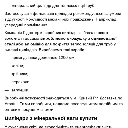
мінеральний циліндр для теплоізоляції труб.
Застосовувати фольговані циліндри рекомендується за умови
відсутності можливості механічних пошкоджень. Наприклад,
усередині приміщення.
Компанія Гідротерм виробник циліндрів з базальтового
волокна і так само
виробляємо окожушку з оцинкованої
сталі або алюмінію
для покриття теплоізоляції для труб у
вигляді циліндрів. Виробляємо такі вироби:
прямі ділянки довжиною 1200 мм;
коліни;
трійники;
переходи;
заглушки.
Виробничі потужності знаходяться у м. Кривий Ріг. Доставка по
Україні. Тк ми виробники, надаємо посередникам постійним та
оптовим покупцям знижки.
Циліндри з мінеральної вати купити
У сучасному світі, де екологічність та енергоефективність