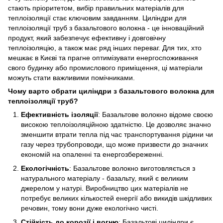
стають пріоритетом, вибір правильних матеріалів для
теплоізоляції стає ключовим завданням. Циліндри для
теплоізоляції труб з базальтового волокна - це інноваційний
продукт, який забезпечує ефективну і довговічну
теплоізоляцію, а також має ряд інших переваг. Для тих, хто
мешкає в Києві та прагне оптимізувати енергоспоживання
свого будинку або промислового приміщення, ці матеріали
можуть стати важливими помічниками.
Чому варто обрати циліндри з базальтового волокна для
теплоізоляції труб?
Ефективність ізоляції
: Базальтове волокно відоме своєю
високою теплоізоляційною здатністю. Це дозволяє значно
зменшити втрати тепла під час транспортування рідини чи
газу через трубопроводи, що може призвести до значних
економій на опаленні та енергозбереженні.
Екологічність
: Базальтове волокно виготовляється з
натурального матеріалу - базальту, який є великим
джерелом у натурі. Виробництво цих матеріалів не
потребує великих кількостей енергії або викидів шкідливих
речовин, тому вони дуже екологічно чисті.
Стійкість до корозії і вогню
: Базальтові циліндри є