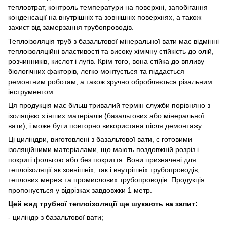
тепловтрат, контроль температури на поверхні, запобігання
конденсації на внутрішніх та зовнішніх поверхнях, а також
захист від замерзання трубопроводів.
Теплоізоляція труб з базальтової мінеральної вати має відмінні
теплоізоляційні властивості та високу хімічну стійкість до олій,
розчинників, кислот і лугів. Крім того, вона стійка до впливу
біологічних факторів, легко монтується та піддається
ремонтним роботам, а також зручно обробляється різальним
інструментом.
Ця продукція має більш тривалий термін служби порівняно з
ізоляцією з інших матеріалів (базальтових або мінеральної
вати), і може бути повторно використана після демонтажу.
Ці циліндри, виготовлені з базальтової вати, є готовими
ізоляційними матеріалами, що мають поздовжній розріз і
покриті фольгою або без покриття. Вони призначені для
теплоізоляції як зовнішніх, так і внутрішніх трубопроводів,
теплових мереж та промислових трубопроводів. Продукція
пропонується у відрізках завдовжки 1 метр.
Цей вид трубної теплоізоляції ще шукають на запит:
- циліндр з базальтової вати;