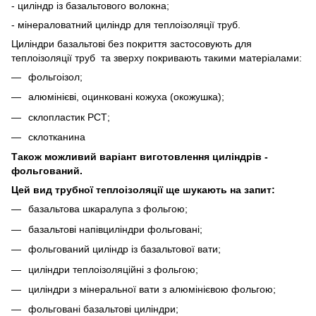
- циліндр із базальтового волокна;
- мінераловатний циліндр для теплоізоляції труб.
Циліндри базальтові без покриття застосовують для
теплоізоляції труб та зверху покривають такими матеріалами:
фольгоізол;
алюмінієві, оцинковані кожуха (окожушка);
склопластик РСТ;
склотканина
Також можливий варіант виготовлення циліндрів -
фольгований.
Цей вид трубної теплоізоляції ще шукають на запит:
базальтова шкаралупа з фольгою;
базальтові напівциліндри фольговані;
фольгований циліндр із базальтової вати;
циліндри теплоізоляційні з фольгою;
циліндри з мінеральної вати з алюмінієвою фольгою;
фольговані базальтові циліндри;