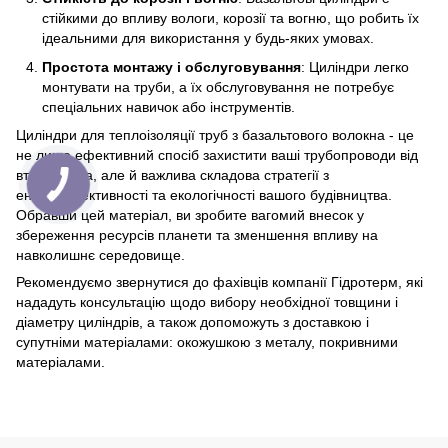
стійкими до впливу вологи, корозії та вогню, що робить їх
ідеальними для використання у будь-яких умовах.
Простота монтажу і обслуговування
: Циліндри легко
монтувати на труби, а їх обслуговування не потребує
спеціальних навичок або інструментів.
Циліндри для теплоізоляції труб з базальтового волокна - це
не лише ефективний спосіб захистити ваші трубопроводи від
втрат тепла, але й важлива складова стратегії з
енергоефективності та екологічності вашого будівництва.
Обравши цей матеріал, ви зробите вагомий внесок у
збереження ресурсів планети та зменшення впливу на
навколишнє середовище.
Рекомендуємо звернутися до фахівців компанії Гідротерм, які
нададуть консультацію щодо вибору необхідної товщини і
діаметру циліндрів, а також допоможуть з доставкою і
супутніми матеріалами: окожушкою з металу, покривними
матеріалами.