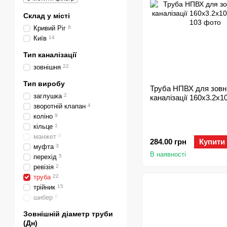
Склад у місті
Кривий Ріг
8
Київ
14
Тип каналізації
зовнішня
22
Тип виробу
Труба НПВХ для зовн
заглушка
2
каналізації 160х3.2x1
зворотній клапан
4
коліно
9
кільце
1
манжет
0
284.00 грн
Купити
муфта
3
В наявності
перехід
5
ревізія
2
труба
22
трійник
15
шибер
0
Зовнішній діаметр труби
(Дн)