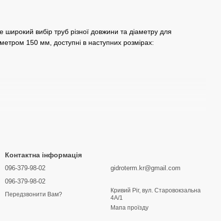
те широкий вибір труб різної довжини та діаметру для
аметром 150 мм, доступні в наступних розмірах:
овлення труб, щоб ваша система каналізації працювала
Контактна інформація
096-379-98-02
gidroterm.kr@gmail.com
зі
096-379-98-02
Кривий Ріг, вул. Старовокзальна
овічність вашої каналізаційної системи. Наші труби та фітинги
Передзвонити Вам?
4А/1
я або потрібна допомога з вибором, не соромтеся звертатися за
Мапа проїзду
ації!