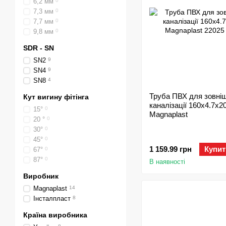
6,2 мм
0
7,3 мм
0
7,7 мм
0
9,8 мм
0
SDR - SN
SN2
9
SN4
9
SN8
4
Труба ПВХ для зовні
Кут вигину фітінга
каналізації 160х4.7х2
15°
0
Magnaplast
20 °
0
30°
0
45°
0
1 159.99 грн
Купит
67°
0
87°
0
В наявності
Виробник
Magnaplast
14
Інсталпласт
8
Країна виробника