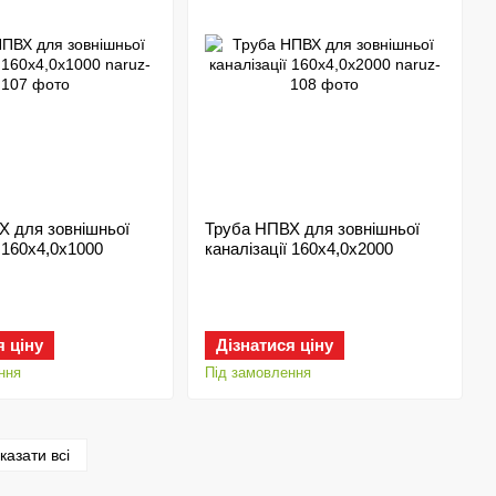
Х для зовнішньої
Труба НПВХ для зовнішньої
ї 160х4,0x1000
каналізації 160х4,0x2000
я ціну
Дізнатися ціну
ння
Під замовлення
казати всі