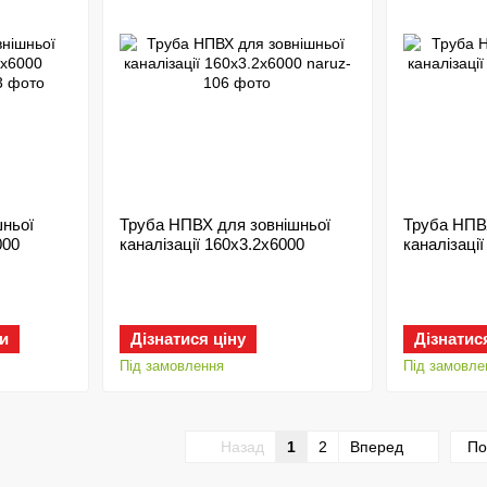
шньої
Труба НПВХ для зовнішньої
Труба НПВ
000
каналізації 160х3.2x6000
каналізаці
и
Дізнатися ціну
Дізнатис
Під замовлення
Під замовле
Назад
1
2
Вперед
По