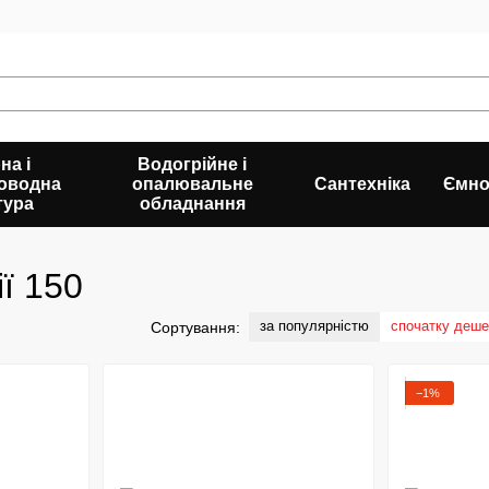
на і
Водогрійне і
оводна
опалювальне
Сантехніка
Ємно
тура
обладнання
ї 150
за популярністю
спочатку деш
Сортування:
−1%