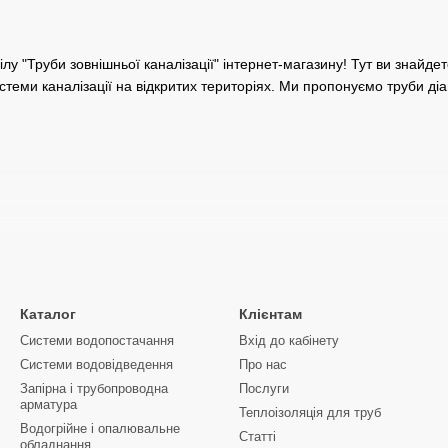
лу "Труби зовнішньої каналізації" інтернет-магазину! Тут ви знайде
истеми каналізації на відкритих територіях. Ми пропонуємо труби ді
тименті представлені всі необхідні фітинги для з'єднання та встан
Каталог
Клієнтам
Системи водопостачання
Вхід до кабінету
внішньої каналізації 150 мм у Кривому Ро
Системи водовідведення
Про нас
Запірна і трубопроводна
Послуги
ми продуктами високої якості, які забезпечують надійність та довг
арматура
Кривий Ріг, вул. Старовокзальна 4А/1. Якщо у вас виникли запитанн
Теплоізоляція для труб
Водогрійне і опалювальне
 Ми раді допомогти вам створити якісну та надійну систему каналіз
Статті
обладнання