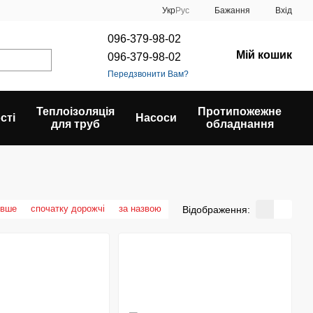
Укр
Рус
Бажання
Вхід
096-379-98-02
Мій кошик
096-379-98-02
Передзвонити Вам?
Теплоізоляція
Протипожежне
сті
Насоси
для труб
обладнання
евше
спочатку дорожчі
за назвою
Відображення: