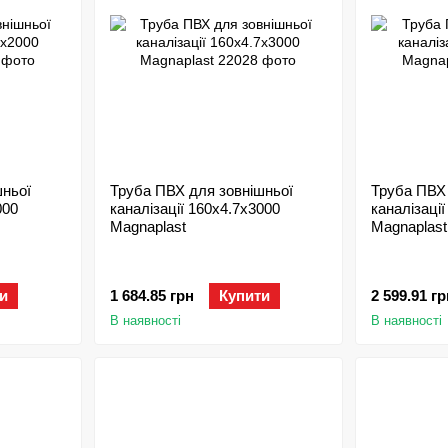
шньої
Труба ПВХ для зовнішньої
Труба ПВХ 
000
каналізації 160х4.7х3000
каналізаці
Magnaplast
Magnaplast
и
1 684.85 грн
Купити
2 599.91 гр
В наявності
В наявності