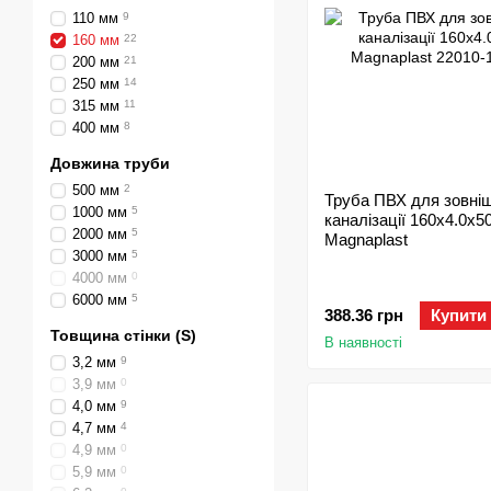
110 мм
9
160 мм
22
200 мм
21
250 мм
14
315 мм
11
400 мм
8
Довжина труби
500 мм
2
Труба ПВХ для зовні
1000 мм
5
каналізації 160х4.0x5
2000 мм
5
Magnaplast
3000 мм
5
4000 мм
0
6000 мм
5
388.36 грн
Купити
Товщина стінки (S)
В наявності
3,2 мм
9
3,9 мм
0
4,0 мм
9
4,7 мм
4
4,9 мм
0
5,9 мм
0