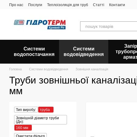
Перейти до основного контенту
Про нас
Послуги
Теплоізоляція для труб
Статті
Контакти
Запір
Системи
Системи
трубопр
водопостачання
водовідведення
арма
Головна
Системи водовідведення
Зовнішня каналізація
Труби зовнішньої каналізаці
мм
Тип виробу:
труба
Зовнішній діаметр труби
(Дн):
160 мм
Очистити фільтр