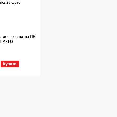
етиленова питна ПЕ
 (Аква)
Купити