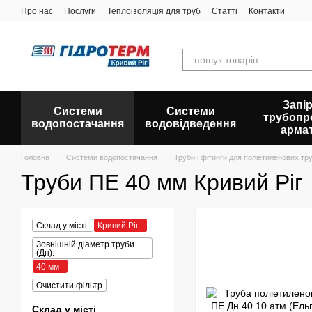
Перейти до основного контенту
Про нас
Послуги
Теплоізоляція для труб
Статті
Контакти
Запір
Системи
Системи
трубопр
водопостачання
водовідведення
арма
Головна
Системи водопостачання
Труби і фітинги для поліетиленових тр
Труби ПЕ 40 мм Кривий Ріг
Склад у місті:
Кривий Ріг
Зовнішній діаметр труби
(Дн):
40 мм
Очистити фільтр
Склад у місті