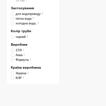
16 бар
Застосування
для водопроводу
3
питна вода
3
холодна вода,
3
Колір труби
чорний
3
Виробник
STR
1
Аква
1
Формула
1
Країна виробника
Україна
2
КНР
1