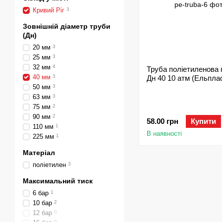
Кривий Ріг
3
Зовнішній діаметр труби
(Дн)
20 мм
3
25 мм
3
32 мм
4
Труба поліетиленова
40 мм
3
Дн 40 10 атм (Ельпла
50 мм
3
63 мм
3
75 мм
2
90 мм
2
58.00 грн
Купити
110 мм
1
В наявності
225 мм
1
Матеріал
поліетилен
3
Максимальний тиск
6 бар
1
10 бар
2
12 бар
0
0