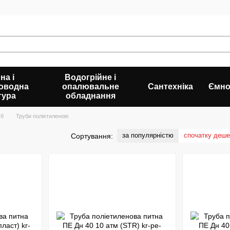
на і
Водогрійне і
оводна
опалювальне
Сантехніка
Ємно
тура
обладнання
уб
Труби поліетиленові
за популярністю
спочатку деш
Сортування: