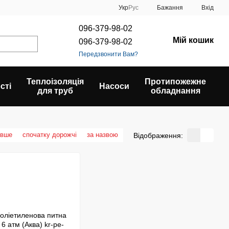
Укр
Рус
Бажання
Вхід
096-379-98-02
Мій кошик
096-379-98-02
Передзвонити Вам?
Теплоізоляція
Протипожежне
сті
Насоси
для труб
обладнання
евше
спочатку дорожчі
за назвою
Відображення: