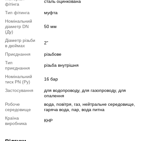
сталь оцинкована
фітінга
Тип фітинга
муфта
Номінальний
діаметр DN
50 мм
(Ду)
Діаметр різьби
2"
в дюймах
Приєднання
різьбове
Тип
різьба внутрішня
приєднання
Номінальний
16 бар
тиск PN (Ру)
Застосування
для водопроводу, для газопроводу, для
опалення
Робоче
вода, повітря, газ, нейтральне середовище,
середовище
гаряча вода, пар, вода питна
Країна
КНР
виробника