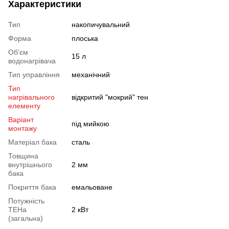
Характеристики
Тип
накопичувальний
Форма
плоська
Об'єм
15 л
водонагрівача
Тип управління
механічний
Тип
нагрівального
відкритий "мокрий" тен
елементу
Варіант
під мийкою
монтажу
Матеріал бака
сталь
Товщина
внутрішнього
2 мм
бака
Покриття бака
емальоване
Потужність
ТЕНа
2 кВт
(загальна)