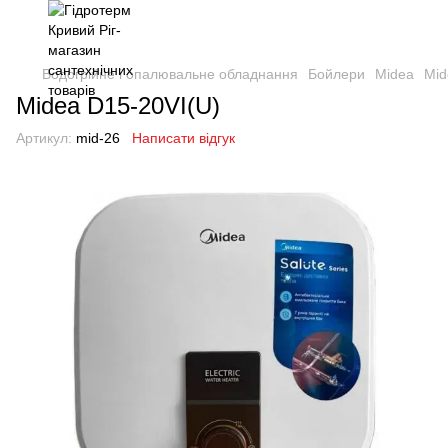
Водогрійне і опалювальне обладнання
Бойлери
Midea
Mid
Midea D15-20VI(U)
Артикул:
mid-26
Написати відгук