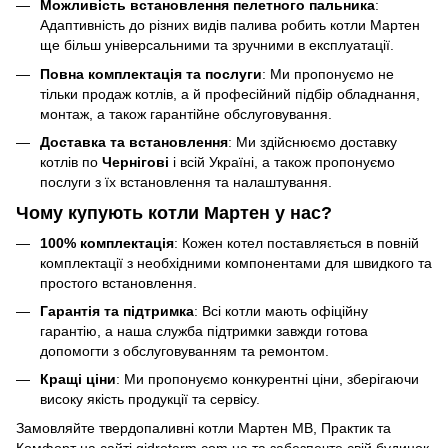
Можливість встановлення пелетного пальника
:
Адаптивність до різних видів палива робить котли Мартен
ще більш універсальними та зручними в експлуатації.
Повна комплектація та послуги
: Ми пропонуємо не
тільки продаж котлів, а й професійний підбір обладнання,
монтаж, а також гарантійне обслуговування.
Доставка та встановлення
: Ми здійснюємо доставку
котлів по
Чернігові
і всій Україні, а також пропонуємо
послуги з їх встановлення та налаштування.
Чому купують котли Мартен у нас?
100% комплектація
: Кожен котел поставляється в повній
комплектації з необхідними компонентами для швидкого та
простого встановлення.
Гарантія та підтримка
: Всі котли мають офіційну
гарантію, а наша служба підтримки завжди готова
допомогти з обслуговуванням та ремонтом.
Кращі ціни
: Ми пропонуємо конкурентні ціни, зберігаючи
високу якість продукції та сервісу.
Замовляйте твердопаливні котли Мартен МВ, Практик та
Комфорт на
сайті gidroterm.com.ua
та забезпечте свій будинок