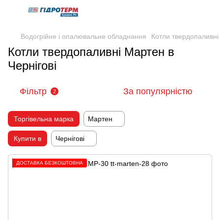
Водогрійне і опалювальне обладнання
Котли твердопаливні
Котли твердопаливні Мартен в
Чернігові
Фільтр
За популярністю
2
Торгівельна марка
Мартен
Купити в
Чернігові
ДОСТАВКА БЕЗКОШТОВНА