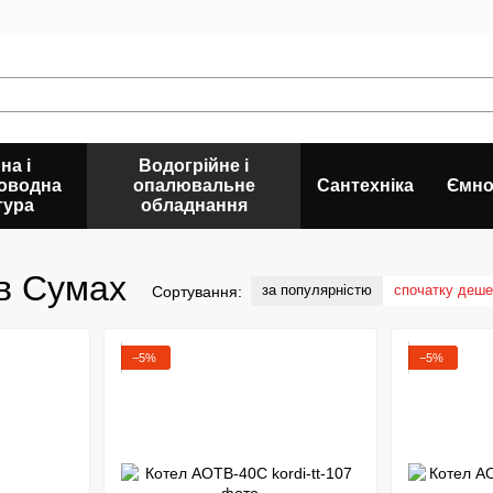
на і
Водогрійне і
оводна
опалювальне
Сантехніка
Ємно
тура
обладнання
 в Сумах
за популярністю
спочатку деш
Сортування:
−5%
−5%