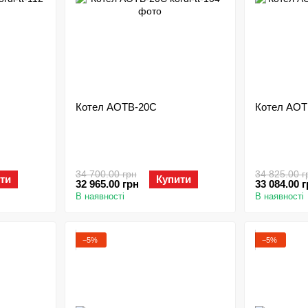
Котел АОТВ-20С
Котел АОТ
34 700.00 грн
34 825.00 г
ти
Купити
32 965.00 грн
33 084.00 
В наявності
В наявності
−5%
−5%