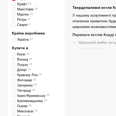
Крафт
28
Твердопаливні котли Ко
Максітерм
29
Мартен
23
У нашому асортименті пре
Ретра
14
опалення приватних будин
Сварог
9
широкими можливостями д
Країна виробника
Переваги котлів Корді
Україна
35
Широкий вибір пот
Купити в
яких приміщень.
Києві
35
Міцна конструкція
: 
Вінниці
35
температур.
Луцьку
35
Адаптивність
: Можл
Дніпрі
35
Кривому Розі
35
Комплексний сервіс
Житомирі
35
Доставка та монтаж
Запоріжжі
35
Ужгороді
35
Чому варто куп
Івано-Франківську
35
Кропивницькому
35
100% комплектація
:
Львові
35
Гарантія та підтрим
Миколаєві
35
35