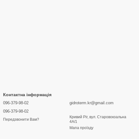
стю продукції та послуг.
итло або бізнес надійним і економічним опаленням з
Контактна інформація
096-379-98-02
gidroterm.kr@gmail.com
096-379-98-02
Кривий Ріг, вул. Старовокзальна
Передзвонити Вам?
4А/1
Мапа проїзду