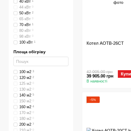
40 кВт
1
44 кВт
0
50 кВт
2
65 кВт
0
70 кВт
1
80 кВт
0
98 кВт
0
100 кВт
1
Котел АОТВ-26СТ
Площа обігріву
42 005.00 грн
100 м2
3
Купи
39 905.00 грн
120 м2
2
В наявності
125 м2
0
130 м2
0
140 м2
5
−5%
150 м2
0
160 м2
4
170 м2
0
180 м2
0
200 м2
7
210 м2
0