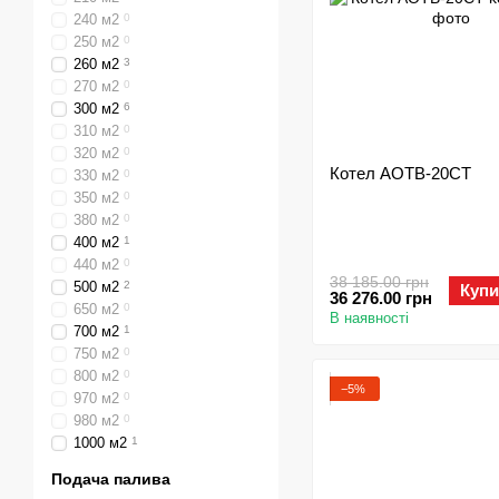
240 м2
0
250 м2
0
260 м2
3
270 м2
0
300 м2
6
310 м2
0
320 м2
0
Котел АОТВ-20СТ
330 м2
0
350 м2
0
380 м2
0
400 м2
1
440 м2
0
38 185.00 грн
500 м2
2
Купи
36 276.00 грн
650 м2
0
В наявності
700 м2
1
750 м2
0
800 м2
0
−5%
970 м2
0
980 м2
0
1000 м2
1
Подача палива