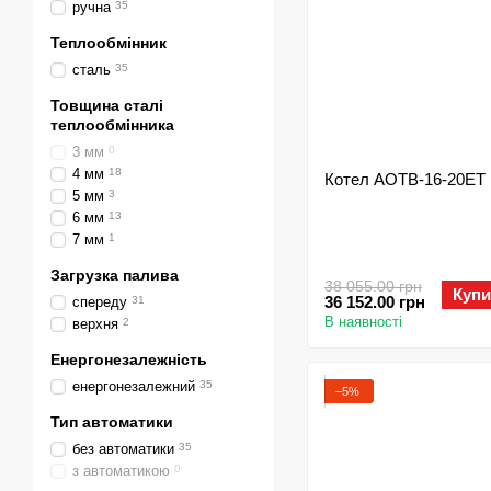
ручна
35
Теплообмінник
сталь
35
Товщина сталі
теплообмінника
3 мм
0
4 мм
18
Котел АОТВ-16-20ЕТ
5 мм
3
6 мм
13
7 мм
1
Загрузка палива
38 055.00 грн
Купи
36 152.00 грн
спереду
31
В наявності
верхня
2
Енергонезалежність
енергонезалежний
35
−5%
Тип автоматики
без автоматики
35
з автоматикою
0