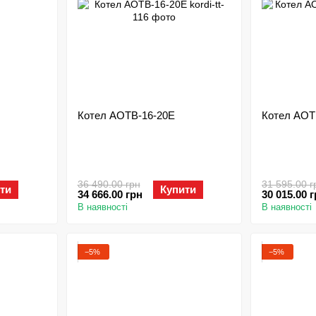
Котел АОТВ-16-20Е
Котел АОТ
36 490.00 грн
31 595.00 г
ти
Купити
34 666.00 грн
30 015.00 
В наявності
В наявності
−5%
−5%