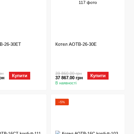
В-26-30ЕТ
Котел АОТВ-26-30Е
рн
39 860.00 грн
Купити
Купити
грн
37 867.00 грн
В наявності
−5%