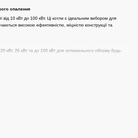
шого опалення
від 10 кВт до 100 кВт. Ці котли є ідеальним вибором для
чаються високою ефективністю, міцністю конструкції та
, 20 кВт, 26 кВт та до 100 кВт для оптимального обігріву будь-
ує їх тривалий термін служби та стійкість до високих
и універсальними та зручними у використанні.
 обладнання, монтаж, гарантійне обслуговування та доставку.
даємо послуги з установки та налаштування обладнання.
понентами для швидкої установки та введення в експлуатацію.
вжди готова допомогти з питаннями обслуговування та ремонту.