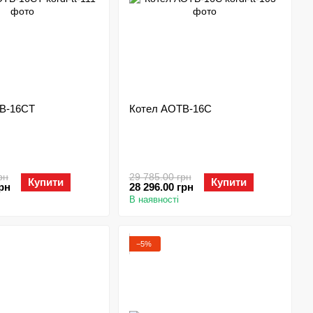
В-16СТ
Котел АОТВ-16С
рн
29 785.00 грн
Купити
Купити
грн
28 296.00 грн
В наявності
−5%