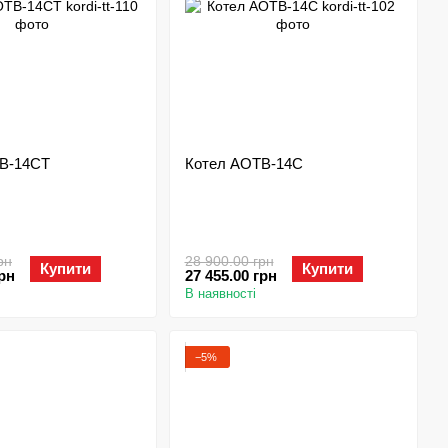
В-14СТ
Котел АОТВ-14С
рн
28 900.00 грн
Купити
Купити
грн
27 455.00 грн
В наявності
−5%