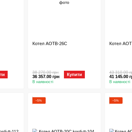
Котел АОТВ-26С
Котел АОТ
38 270.00 грн
43 310.00 г
ти
Купити
36 357.00 грн
41 145.00 
В наявності
В наявності
−5%
−5%