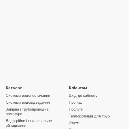
и пропонуємо найкращі ціни на ринку, не поступаючись при цьому які
ні котли Корді АОТВ на
сайті gidroterm.com.ua
та забезпечте своє ж
 всій Україні.
Каталог
Клієнтам
Системи водопостачання
Вхід до кабінету
Системи водовідведення
Про нас
Запірна і трубопроводна
Послуги
арматура
Теплоізоляція для труб
Водогрійне і опалювальне
Статті
обладнання