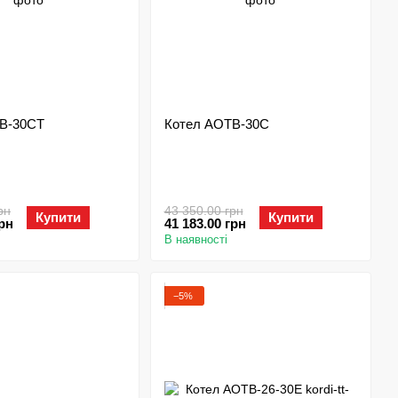
В-30СТ
Котел АОТВ-30С
рн
43 350.00 грн
Купити
Купити
грн
41 183.00 грн
В наявності
−5%