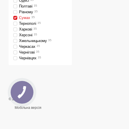
Одесі
Конкурентні ціни
: М
Полтаві
35
Замовляйте твердопалив
Рівному
35
Сумах
35
доставкою і установкою по
Тернополі
35
Харкові
35
Херсоні
35
Хмельницькому
35
Черкасах
35
Чернігові
35
Чернівцях
35
© 2026
Мобільна версія