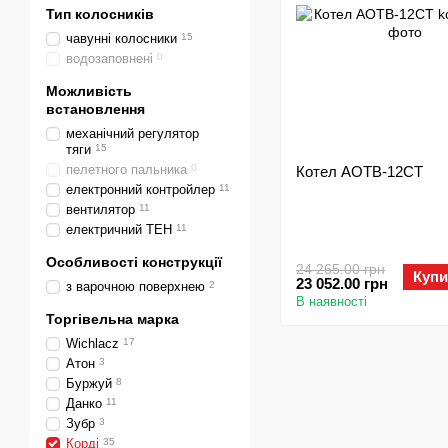
Тип колосників
чавунні колосники
15
водозаповнені
0
Можливість
встановлення
механічний регулятор
тяги
15
пелетного пальника
0
Котел АОТВ-12СТ
електронний контройлер
11
вентилятор
11
електричний ТЕН
11
Особливості конструкції
24 265.00 грн
Купи
23 052.00 грн
з варочною поверхнею
2
В наявності
Торгівельна марка
Wichlacz
17
Атон
3
Буржуй
8
Данко
11
Зубр
3
Корді
35