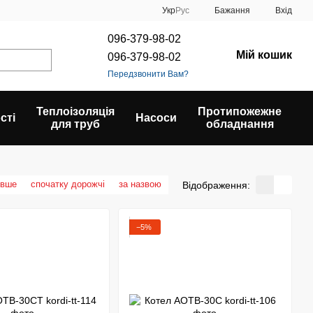
Укр
Рус
Бажання
Вхід
096-379-98-02
Мій кошик
096-379-98-02
Передзвонити Вам?
Теплоізоляція
Протипожежне
сті
Насоси
для труб
обладнання
евше
спочатку дорожчі
за назвою
Відображення:
−5%