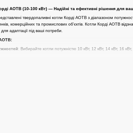
рді АОТВ (10-100 кВт) — Надійні та ефективні рішення для ва
дставлені твердопаливні котли Корді АОТВ з діапазоном потужності 
ків, комерційних та промислових об'єктів. Котли Корді АОТВ відзна
ля адаптації під ваші потреби.
 АОТВ:
ужностей
: Вибирайте котли потужністю 10 кВт, 12 кВт, 14 кВт, 16 кВт
Котли виготовлені зі сталі товщиною 4 мм, 5 мм та 6 мм, що забезпеч
ивість встановлення автоматики та пелетного пальника робить котл
: Ми пропонуємо не тільки продаж котлів, але й професійний підбір
: Здійснюємо доставку котлів по
Сумах
та всій Україні, а також на
ити котли Корді АОТВ у нас:
 Котли постачаються в повній комплектації з усіма необхідними ком
ка
: Всі котли мають офіційну гарантію, а наша служба підтримки за