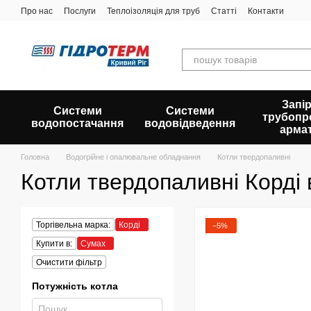
Перейти до основного контенту
Про нас
Послуги
Теплоізоляція для труб
Статті
Контакти
Запір
Системи
Системи
трубопр
водопостачання
водовідведення
арма
Головна
Водогрійне і опалювальне обладнання
Котли твердопаливні
Котли твердопаливні Корді
Торгівельна марка:
Корді
−5%
Купити в:
Сумах
Очистити фільтр
Потужність котла