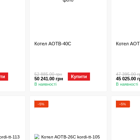
Котел АОТВ-40С
Котел АОТ
52 885.00 грн
47 395.00 г
ти
Купити
50 241.00 грн
45 025.00 
В наявності
В наявності
−5%
−5%