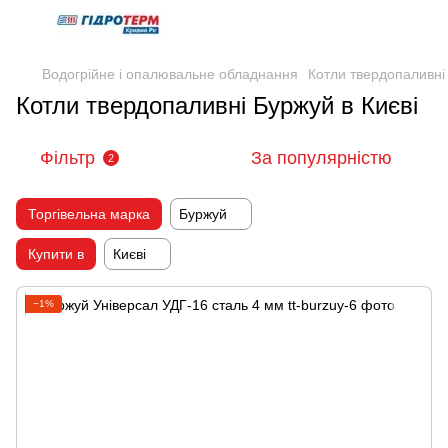
Водогрійне і опалювальне обладнання
Котли твердопаливні
Котли твердопаливні Буржуй в Києві
Фільтр
За популярністю
2
Торгівельна марка
Буржуй
Купити в
Києві
−1%