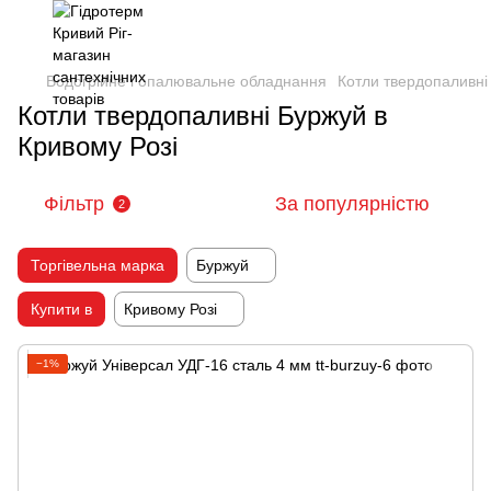
Водогрійне і опалювальне обладнання
Котли твердопаливні
Котли твердопаливні Буржуй в
Кривому Розі
Фільтр
За популярністю
2
Торгівельна марка
Буржуй
Купити в
Кривому Розі
−1%