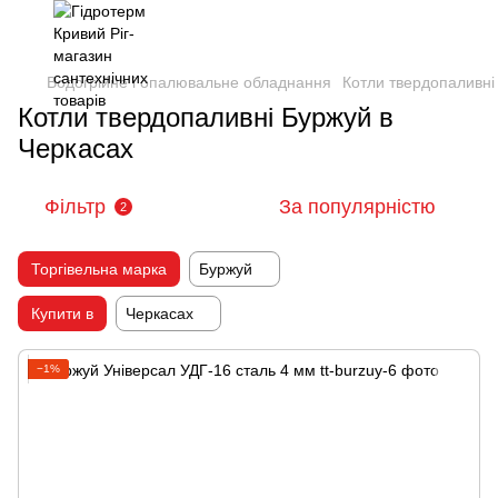
Водогрійне і опалювальне обладнання
Котли твердопаливні
Котли твердопаливні Буржуй в
Черкасах
Фільтр
За популярністю
2
Торгівельна марка
Буржуй
Купити в
Черкасах
−1%