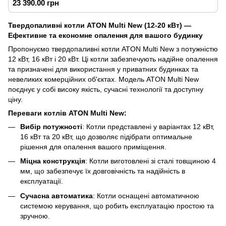
23 390.00 грн
Твердопаливні котли ATON Multi New (12-20 кВт) —
Ефективне та економне опалення для вашого будинку
Пропонуємо твердопаливні котли ATON Multi New з потужністю
12 кВт, 16 кВт і 20 кВт. Ці котли забезпечують надійне опалення
та призначені для використання у приватних будинках та
невеликих комерційних об'єктах. Модель ATON Multi New
поєднує у собі високу якість, сучасні технології та доступну
ціну.
Переваги котлів ATON Multi New:
Вибір потужності
: Котли представлені у варіантах 12 кВт,
16 кВт та 20 кВт, що дозволяє підібрати оптимальне
рішення для опалення вашого приміщення.
Міцна конструкція
: Котли виготовлені зі сталі товщиною 4
мм, що забезпечує їх довговічність та надійність в
експлуатації.
Сучасна автоматика
: Котли оснащені автоматичною
системою керування, що робить експлуатацію простою та
зручною.