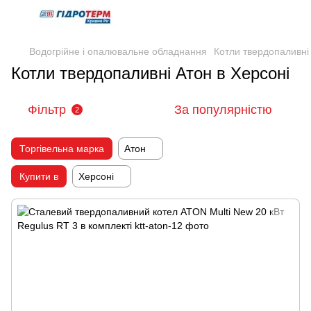
Водогрійне і опалювальне обладнання
Котли твердопаливні
Котли твердопаливні Атон в Херсоні
Фільтр
За популярністю
2
Торгівельна марка
Атон
Купити в
Херсоні