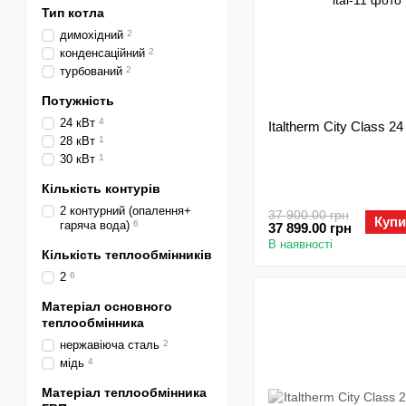
Тип котла
димохідний
2
конденсаційний
2
турбований
2
Потужність
24 кВт
4
Italtherm City Class 2
28 кВт
1
30 кВт
1
Кількість контурів
2 контурний (опалення+
37 900.00 грн
Купи
гаряча вода)
6
37 899.00 грн
В наявності
Кількість теплообмінників
2
6
Матеріал основного
теплообмінника
нержавіюча сталь
2
мідь
4
Матеріал теплообмінника