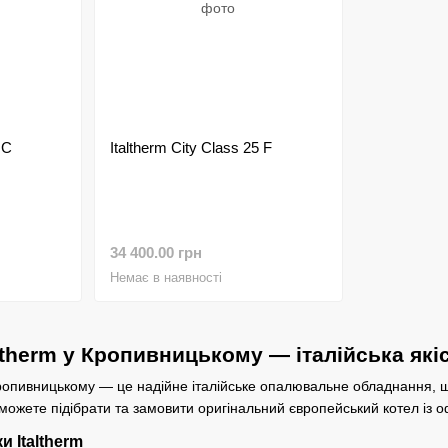
 C
Italtherm City Class 25 F
34 400.00 грн
Немає в наявності
altherm у Кропивницькому — італійська які
опивницькому — це надійне італійське опалювальне обладнання, що 
можете підібрати та замовити оригінальний європейський котел із 
и Italtherm