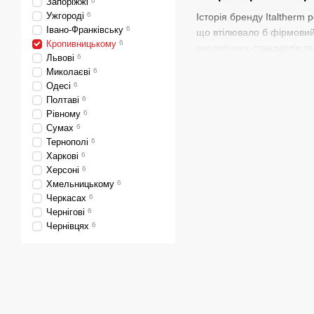
Запоріжжі
6
Ужгороді
6
Історія бренду Italtherm
Івано-Франківську
6
що втілювало б фірмовий 
Кропивницькому
6
екологічних стандартів т
Львові
6
господарів по всій Європі
Миколаєві
6
Одесі
6
Асортимент котлів It
Полтаві
6
У каталозі «Гідротерм» 
Рівному
6
комерційних приміщень. 
Сумах
6
Тернополі
6
Одноконтурні котли
Харкові
6
Двоконтурні котли
—
Херсоні
6
Хмельницькому
6
Серії City Class, Cit
Черкасах
6
Усі котли мають компактн
Чернігові
6
полумʼя та можливість п
Чернівцях
6
Купити котли Italth
Магазин «Гідротерм» дост
Олександрія, Знамʼянка, 
Доставка Новою По