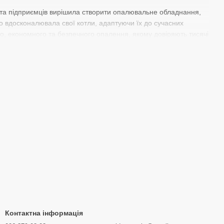
рів та підприємців вирішила створити опалювальне обладнання,
но вдосконалювала свої котли, адаптуючи їх до сучасних
го, економного та безпечного опалення, якому довіряють тисячі
квартир до потужних котлів для великих будинків та
моделі потужністю від 24 до 160 кВт.
 захисту, що запобігають перегріву та поломкам. Модуляція
угах без втрати комфорту.
ання можна у Кропивницькому та таких містах регіону, як
Контактна інформація