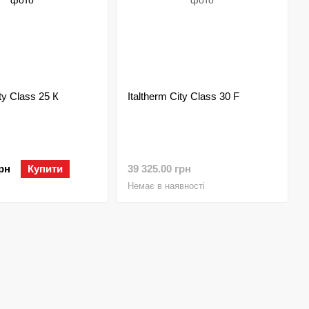
ity Class 25 К
Italtherm City Class 30 F
грн
Купити
39 325.00 грн
Немає в наявності