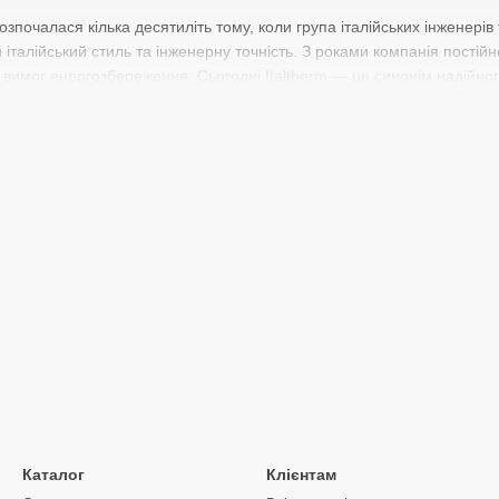
 розпочалася кілька десятиліть тому, коли група італійських інжене
італійський стиль та інженерну точність. З роками компанія постій
а вимог енергозбереження. Сьогодні Italtherm — це синонім надійно
 та в Україні, зокрема у Кропивницькому.
altherm
представлений широкий модельний ряд — від компактних рішень для 
В асортименті:
— лише для опалення приміщення.
 одночасно забезпечують опалення та гаряче водопостачання.
y Top, Smart та Time Power
— димохідні, турбовані та конденсаційні 
і розміри, високу якість складання та оснащені кількома системами
ідключення термостата допомагають економити на комунальних посл
erm у Кропивницькому та містах Кіровоградщини
авляє котли Italtherm по всьому місту та області. Замовити обладн
Світловодськ, Долинська, Гайворон, Новоукраїнка та Мала Виска.
Каталог
Клієнтам
штою