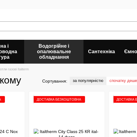
на і
Водогрійне і
оводна
опалювальне
Сантехніка
Ємно
тура
обладнання
отли газові Italterm
ькому
за популярністю
спочатку деш
Сортування:
А
ДОСТАВКА БЕЗКОШТОВНА
ДОСТАВКА 