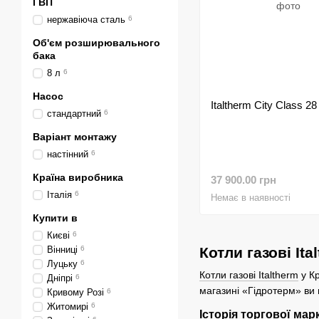
ГВП
нержавіюча сталь
6
Об'єм розширювального
бака
8 л
6
Насос
Italtherm City Class 28
стандартний
6
Варіант монтажу
настінний
6
Країна виробника
37 900.00 грн
Італія
6
Немає в наявності
Купити в
Києві
6
Вінниці
6
Котли газові It
Луцьку
6
Котли газові Italtherm
у Кр
Дніпрі
6
магазині «Гідротерм» ви 
Кривому Розі
6
Житомирі
6
Історія торгової марк