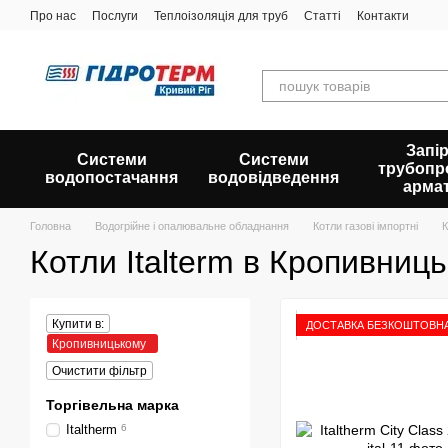
Перейти до основного контенту
Про нас
Послуги
Теплоізоляція для труб
Статті
Контакти
Запір
Системи
Системи
трубопр
водопостачання
водовідведення
арма
Головна
Водогрійне і опалювальне обладнання
Котли газові імпортні
К
Котли Italterm в Кропивниц
Купити в:
ДОСТАВКА БЕЗКОШТОВН
Кропивницькому
Очистити фільтр
Торгівельна марка
Italtherm
6