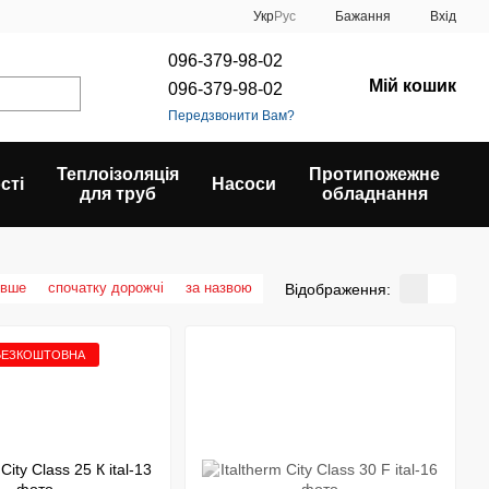
Укр
Рус
Бажання
Вхід
096-379-98-02
Мій кошик
096-379-98-02
Передзвонити Вам?
Теплоізоляція
Протипожежне
сті
Насоси
для труб
обладнання
евше
спочатку дорожчі
за назвою
Відображення:
БЕЗКОШТОВНА