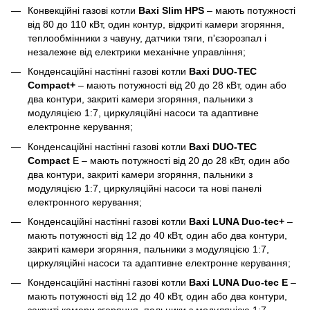
Конвекційні газові котли
Baxi Slim HPS
– мають потужності
від 80 до 110 кВт, один контур, відкриті камери згоряння,
теплообмінники з чавуну, датчики тяги, п'єзорозпал і
незалежне від електрики механічне управління;
Конденсаційні настінні газові котли
Baxi DUO-TEC
Compact+
– мають потужності від 20 до 28 кВт, один або
два контури, закриті камери згоряння, пальники з
модуляцією 1:7, циркуляційні насоси та адаптивне
електронне керування;
Конденсаційні настінні газові котли
Baxi DUO-TEC
Compact
E – мають потужності від 20 до 28 кВт, один або
два контури, закриті камери згоряння, пальники з
модуляцією 1:7, циркуляційні насоси та нові панелі
електронного керування;
Конденсаційні настінні газові котли
Baxi LUNA Duo-tec+
–
мають потужності від 12 до 40 кВт, один або два контури,
закриті камери згоряння, пальники з модуляцією 1:7,
циркуляційні насоси та адаптивне електронне керування;
Конденсаційні настінні газові котли
Baxi LUNA Duo-tec E
–
мають потужності від 12 до 40 кВт, один або два контури,