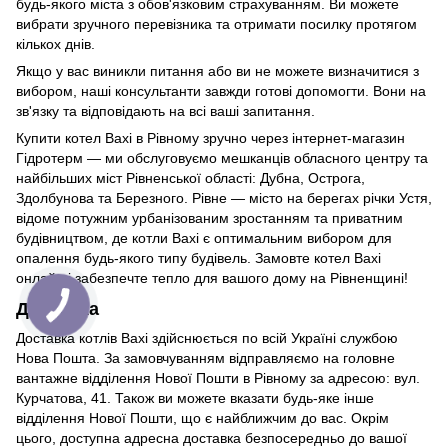
будь-якого міста з обов'язковим страхуванням. Ви можете
вибрати зручного перевізника та отримати посилку протягом
кількох днів.
Якщо у вас виникли питання або ви не можете визначитися з
вибором, наші консультанти завжди готові допомогти. Вони на
зв'язку та відповідають на всі ваші запитання.
Купити котел Baxi в Рівному зручно через інтернет-магазин
Гідротерм — ми обслуговуємо мешканців обласного центру та
найбільших міст Рівненської області: Дубна, Острога,
Здолбунова та Березного. Рівне — місто на берегах річки Устя,
відоме потужним урбанізованим зростанням та приватним
будівництвом, де котли Baxi є оптимальним вибором для
опалення будь-якого типу будівель. Замовте котел Baxi
онлайн і забезпечте тепло для вашого дому на Рівненщині!
Доставка
Доставка котлів Baxi здійснюється по всій Україні службою
Нова Пошта. За замовчуванням відправляємо на головне
вантажне відділення Нової Пошти в Рівному за адресою: вул.
Курчатова, 41. Також ви можете вказати будь-яке інше
відділення Нової Пошти, що є найближчим до вас. Окрім
цього, доступна адресна доставка безпосередньо до вашої