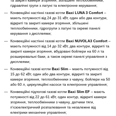
та закриті камери згоряння, збільшені теплообмінники,
гідравлічні групи з латуні та електронне керування;
Конвекційні настінні газові котли
Baxi LUNA 3 Comfort
–
мають потужності від 24 до 31 кВт, один або два контури,
відкриті та закриті камери згоряння, збільшені
теплообмінники, гідрогрупи з латуні та окремі панелі
керування з дисплеями;
Конвекційні настінні газові котли
Baxi NUVOLA3 Comfort
–
мають потужності від 14 до 32 кВт, два контури, відкриті та
закриті камери згоряння, вбудовані бойлери на 60 л та
розширювальні баки, а також окремі панелі управління з
дисплеями;
Конвекційні газові котли
Baxi Slim
– мають потужності від
15 до 62 кВт, один або два контури, відкриті та закриті
камери згоряння, теплообмінники з чавуну, бойлери на 50
або 60 л, циркуляційні насоси та електронне управління;
Конвекційні підлогові газові котли
Baxi Slim EF
– мають
потужності від 22 до 61 кВт, один контур, відкриті камери
згоряння, теплообмінники з чавуну, датчики тяги,
п'єзоелектричний розпалювання та незалежне від
електрики механічне управління;