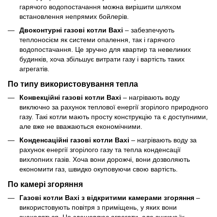
гарячого водопостачання можна вирішити шляхом
встановлення непрямих бойлерів.
Двоконтурні газові котли Baxi
– забезпечують
теплоносієм як системи опалення, так і гарячого
водопостачання. Це зручно для квартир та невеликих
будинків, хоча збільшує витрати газу і вартість таких
агрегатів.
По типу використовування тепла
Конвекційні газові котли Baxi
– нагрівають воду
виключно за рахунок теплової енергії згорілого природного
газу. Такі котли мають просту конструкцію та є доступними,
але вже не вважаються економічними.
Конденсаційні газові котли Baxi
– нагрівають воду за
рахунок енергії згорілого газу та тепла конденсації
вихлопних газів. Хоча вони дорожчі, вони дозволяють
економити газ, швидко окуповуючи свою вартість.
По камері згоряння
Газові котли Baxi з відкритими камерами згоряння
–
використовують повітря з приміщень, у яких вони
знаходяться. Це здешевлює агрегати, але знижує їх