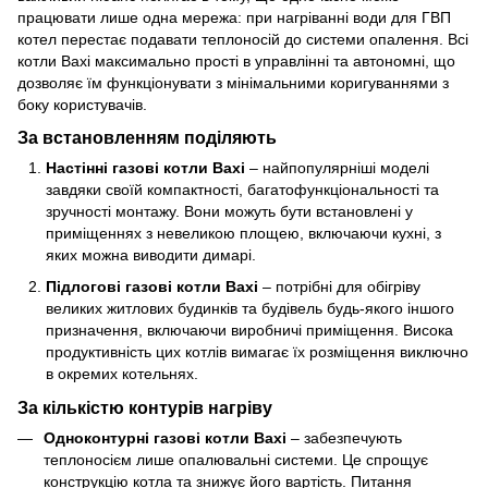
працювати лише одна мережа: при нагріванні води для ГВП
котел перестає подавати теплоносій до системи опалення. Всі
котли Baxi максимально прості в управлінні та автономні, що
дозволяє їм функціонувати з мінімальними коригуваннями з
боку користувачів.
За встановленням поділяють
Настінні газові котли Baxi
– найпопулярніші моделі
завдяки своїй компактності, багатофункціональності та
зручності монтажу. Вони можуть бути встановлені у
приміщеннях з невеликою площею, включаючи кухні, з
яких можна виводити димарі.
Підлогові газові котли Baxi
– потрібні для обігріву
великих житлових будинків та будівель будь-якого іншого
призначення, включаючи виробничі приміщення. Висока
продуктивність цих котлів вимагає їх розміщення виключно
в окремих котельнях.
За кількістю контурів нагріву
Одноконтурні газові котли Baxi
– забезпечують
теплоносієм лише опалювальні системи. Це спрощує
конструкцію котла та знижує його вартість. Питання