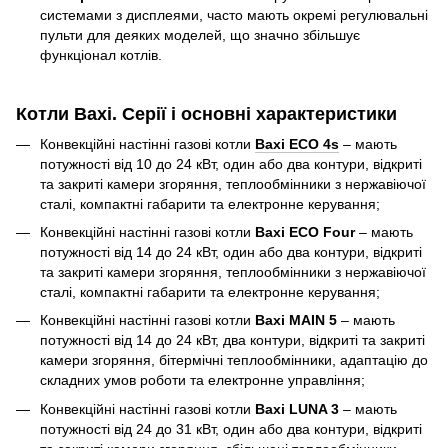
системами з дисплеями, часто мають окремі регулювальні
пульти для деяких моделей, що значно збільшує
функціонал котлів.
Котли Baxi. Серії і основні характеристики
Конвекційні настінні газові котли
Baxi ECO 4s
– мають
потужності від 10 до 24 кВт, один або два контури, відкриті
та закриті камери згоряння, теплообмінники з нержавіючої
сталі, компактні габарити та електронне керування;
Конвекційні настінні газові котли
Baxi ECO Four
– мають
потужності від 14 до 24 кВт, один або два контури, відкриті
та закриті камери згоряння, теплообмінники з нержавіючої
сталі, компактні габарити та електронне керування;
Конвекційні настінні газові котли
Baxi MAIN 5
– мають
потужності від 14 до 24 кВт, два контури, відкриті та закриті
камери згоряння, бітермічні теплообмінники, адаптацію до
складних умов роботи та електронне управління;
Конвекційні настінні газові котли
Baxi LUNA 3
– мають
потужності від 24 до 31 кВт, один або два контури, відкриті