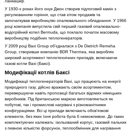
Ланкашир.
У 1930-х роках його онук Джон створив підлоговий камін з
регулюванням горіння, що став хітом продажів та
започаткував виробництво опалювального обладнання. У 1966
році компанія випустила свій перший газовий опалювально-
водогрійний котел Bermuda, що поклало початок масовому
виробництву подібних теплогенераторів.
У 2009 році Baxi Group об'єдналася з De Dietrich Remeha
Group, створивши компанію BDR Thermea, яка виробляє
широкий асортимент теплотехнічних приладів, включаючи
газові котли Baxi (Баксі).
Модифікації котлів Баксі
Модифікації теплогенераторів Baxi, що працюють на енергії
природного газу, дійсно вражають своїм асортиментом,
перевершуючи навіть пропозиції багатьох відомих німецьких
виробників. Під британською маркою виготовляються як
побутові, так і промислові нагрівачі з різноманітними
конфігураціями. Всі ці прилади включають обов'язкові
елементи, без яких їхня робота була б неможливою. До таких
комплектуючих належать: ізольований корпус, газовий пальник
з певною кількістю форсунок, теплообмінник для нагрівання