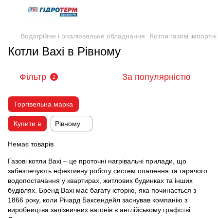
Водогрійне і опалювальне обладнання
Котли газові імпортні
Котли Baxi в Рівному
Фільтр
За популярністю
2
Торгівельна марка
Купити в
Рівному
Немає товарів
Газові котли Baxi – це проточні нагрівальні прилади, що
забезпечують ефективну роботу систем опалення та гарячого
водопостачання у квартирах, житлових будинках та інших
будівлях. Бренд Baxi має багату історію, яка починається з
1866 року, коли Річард Баксендейл заснував компанію з
виробництва залізничних вагонів в англійському графстві