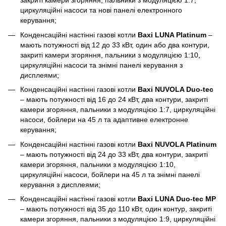
закриті камери згоряння, пальники з модуляцією 1:7,
циркуляційні насоси та нові панелі електронного
керування;
Конденсаційні настінні газові котли
Baxi LUNA Platinum
–
мають потужності від 12 до 33 кВт, один або два контури,
закриті камери згоряння, пальники з модуляцією 1:10,
циркуляційні насоси та знімні панелі керування з
дисплеями;
Конденсаційні настінні газові котли
Baxi NUVOLA Duo-tec
– мають потужності від 16 до 24 кВт, два контури, закриті
камери згоряння, пальники з модуляцією 1:7, циркуляційні
насоси, бойлери на 45 л та адаптивне електронне
керування;
Конденсаційні настінні газові котли
Baxi NUVOLA Platinum
– мають потужності від 24 до 33 кВт, два контури, закриті
камери згоряння, пальники з модуляцією 1:10,
циркуляційні насоси, бойлери на 45 л та знімні панелі
керування з дисплеями;
Конденсаційні настінні газові котли
Baxi LUNA Duo-tec MP
– мають потужності від 35 до 110 кВт, один контур, закриті
камери згоряння, пальники з модуляцією 1:9, циркуляційні