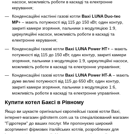
насоси, можливість роботи в каскаді та електронне
керування;
Конденсаційні настінні газові котли
Baxi LUNA Duo-tec
MP
+ – мають потужності від 115 до 150 кВт, один контур,
закриті камери згоряння, пальники з модуляцією 1:9,
циркуляційні насоси, можливість роботи в каскаді та
електронне керування;
Конденсаційні газові котли
Baxi LUNA Power HT
+ – мають
потужності від 115 до 150 кВт, один контур, закриті камери
згоряння, пальники з модуляцією 1:9, циркуляційні насоси,
можливість роботи в каскаді та електронне управління;
Конденсаційні газові котли
Baxi LUNA Power HT-A
– мають
дуже великі потужності від 115 до 650 кВт, один контур,
закриті камери згоряння, пальники з модуляцією 1:6,
можливість роботи в каскаді та електронне управління.
Купити котел Баксі в Рівному
Якщо ви шукаєте оригінальні європейські газові котли Baxi,
інтернет-магазин gidroterm.com.ua та спеціалізований магазин
"Гідротерм" до ваших послуг. Ми пропонуємо широкий
асортимент фірмових італійських котлів, розроблених для