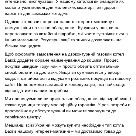
інтенсивної експлуатації. У нашому каталозі ви знайдете як
малопотужні моделі для маленьких квартир, так і дорогі
варіанти для заміських котеджів.
Однією з головних переваг нашого інтернет-магазину є
доступні ціни на якісне обладнання. Купуючи у нас, ви не
переплачуєте за китайські підробки, які часто зустрічаються в
інших магазинах. Регулярні акції та знижки дозволяють ще
більше заощадити.
Щоб оформити замовлення на двоконтурний газовий котел
Баксі, додайте обране найменування до кошика. Процес
покупки швидкий і зручний – просто оберіть оптимальний
спосіб оплати та доставки. Якщо ви сумніваєтеся у виборі
моделі, ознайомтеся з відгуками реальних покупців на нашому
сайті. Це допоможе вам знайти конфігурацію, яка найкраще
відповідатиме вашим потребам.
Ми пропонуємо лише оригінальне обладнання від виробника, і
кожна одиниця товару має офіційну гарантію. У разі потреби в
професійному обслуговуванні ви можете звернутися до
сервісного центру.
Мешканці всієї України можуть купити необхідний тип котла
Baxi в нашому інтернет-магазині – ми доставимо товар до