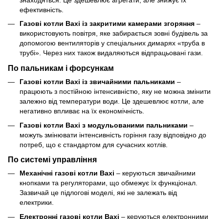
ефективність.
Газові котли Baxi із закритими камерами згоряння
–
використовують повітря, яке забирається зовні будівель за
допомогою вентиляторів у спеціальних димарях «труба в
трубі». Через них також видаляються відпрацьовані гази.
По пальникам і форсункам
Газові котли Baxi із звичайними пальниками
–
працюють з постійною інтенсивністю, яку не можна змінити
залежно від температури води. Це здешевлює котли, але
негативно впливає на їх економічність.
Газові котли Baxi з модульованими пальниками
–
можуть змінювати інтенсивність горіння газу відповідно до
потреб, що є стандартом для сучасних котлів.
По системі управління
Механічні газові котли Baxi
– керуються звичайними
кнопками та регуляторами, що обмежує їх функціонал.
Зазвичай це підлогові моделі, які не залежать від
електрики.
Електронні газові котли Baxi
– керуються електронними