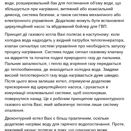
води, розширювальний бак для поглинання об'єму води, що
збільшується при нагріванні, витяжний або коаксіальний
димохід, система безпеки, а також система механічного або
електронного управління. Додатково можуть бути встановлені
циркуляційний насос та вбудований бойлер для ГВП.
Принцип дії газового котла Baxi полягає в наступному: коли
холодна вода надходить у вхідний патрубок теплогенератора,
клапан сигналізує системі управління про необхідність запуску
процесу нагрівання. Система подає сигнал газовому клапану
на відкриття та початок подачі природного газу до пальника.
Пальник запалюється, і тепло від згоряння газу передається
до теплообмінника, де знаходиться холодна вода. Завдяки
високій теплотворності газу вода нагрівається дуже швидко.
Після цього вона залишає котел, отримуючи додаткове
прискорення від циркуляційного насоса, і рухається в
комунікації опалювальної системи, щоб охолонувши,
повернутися назад. Це є робочим принципом одноконтурного
газового котла Baxi, який забезпечує теплом лише систему
опалення.
Двоконтурний котел Baxi є більш практичним, оскільки
додатково нагріває воду для гарячого водопостачання. Проте,
важливий нюанс полягає в тому, що одночасно може