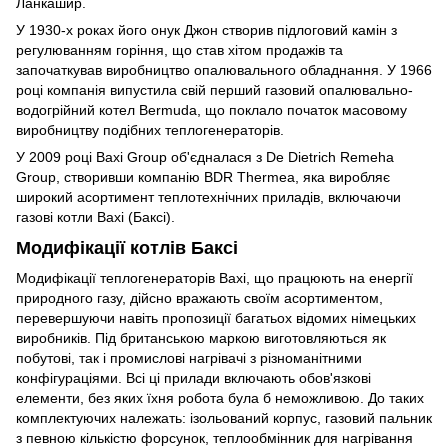
Ланкашир.
У 1930-х роках його онук Джон створив підлоговий камін з
регулюванням горіння, що став хітом продажів та
започаткував виробництво опалювального обладнання. У 1966
році компанія випустила свій перший газовий опалювально-
водогрійний котел Bermuda, що поклало початок масовому
виробництву подібних теплогенераторів.
У 2009 році Baxi Group об'єдналася з De Dietrich Remeha
Group, створивши компанію BDR Thermea, яка виробляє
широкий асортимент теплотехнічних приладів, включаючи
газові котли Baxi (Баксі).
Модифікації котлів Баксі
Модифікації теплогенераторів Baxi, що працюють на енергії
природного газу, дійсно вражають своїм асортиментом,
перевершуючи навіть пропозиції багатьох відомих німецьких
виробників. Під британською маркою виготовляються як
побутові, так і промислові нагрівачі з різноманітними
конфігураціями. Всі ці прилади включають обов'язкові
елементи, без яких їхня робота була б неможливою. До таких
комплектуючих належать: ізольований корпус, газовий пальник
з певною кількістю форсунок, теплообмінник для нагрівання