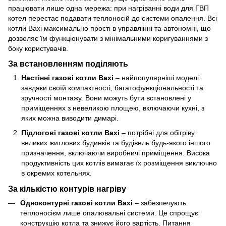
працювати лише одна мережа: при нагріванні води для ГВП
котел перестає подавати теплоносій до системи опалення. Всі
котли Baxi максимально прості в управлінні та автономні, що
дозволяє їм функціонувати з мінімальними коригуваннями з
боку користувачів.
За встановленням поділяють
Настінні газові котли Baxi
– найпопулярніші моделі
завдяки своїй компактності, багатофункціональності та
зручності монтажу. Вони можуть бути встановлені у
приміщеннях з невеликою площею, включаючи кухні, з
яких можна виводити димарі.
Підлогові газові котли Baxi
– потрібні для обігріву
великих житлових будинків та будівель будь-якого іншого
призначення, включаючи виробничі приміщення. Висока
продуктивність цих котлів вимагає їх розміщення виключно
в окремих котельнях.
За кількістю контурів нагріву
Одноконтурні газові котли Baxi
– забезпечують
теплоносієм лише опалювальні системи. Це спрощує
конструкцію котла та знижує його вартість. Питання