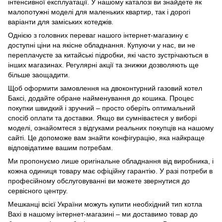
інтенсивної експлуатації. У нашому каталозі ви знайдете як
малопотужні моделі для маленьких квартир, так і дорогі
варіанти для заміських котеджів.
Однією з головних переваг нашого інтернет-магазину є
доступні ціни на якісне обладнання. Купуючи у нас, ви не
переплачуєте за китайські підробки, які часто зустрічаються в
інших магазинах. Регулярні акції та знижки дозволяють ще
більше заощадити.
Щоб оформити замовлення на двоконтурний газовий котел
Баксі, додайте обране найменування до кошика. Процес
покупки швидкий і зручний – просто оберіть оптимальний
спосіб оплати та доставки. Якщо ви сумніваєтеся у виборі
моделі, ознайомтеся з відгуками реальних покупців на нашому
сайті. Це допоможе вам знайти конфігурацію, яка найкраще
відповідатиме вашим потребам.
Ми пропонуємо лише оригінальне обладнання від виробника, і
кожна одиниця товару має офіційну гарантію. У разі потреби в
професійному обслуговуванні ви можете звернутися до
сервісного центру.
Мешканці всієї України можуть купити необхідний тип котла
Baxi в нашому інтернет-магазині – ми доставимо товар до