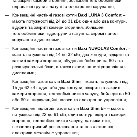
та закриті камери згоряння, збільшені теплообмінники,
гідравлічні групи з латуні та електронне керування;
Конвекційні настінні газові котли
Baxi LUNA 3 Comfort
–
мають потужності від 24 до 31 кВт, один або два контури,
відкриті та закриті камери згоряння, збільшені
теплообмінники, гідрогрупи з латуні та окремі панелі
керування з дисплеями;
Конвекційні настінні газові котли
Baxi NUVOLA3 Comfort
–
мають потужності від 14 до 32 кВт, два контури, відкриті та
закриті камери згоряння, вбудовані бойлери на 60 л та
розширювальні баки, а також окремі панелі управління з
дисплеями;
Конвекційні газові котли
Baxi Slim
– мають потужності від
15 до 62 кВт, один або два контури, відкриті та закриті
камери згоряння, теплообмінники з чавуну, бойлери на 50
або 60 л, циркуляційні насоси та електронне управління;
Конвекційні підлогові газові котли
Baxi Slim EF
– мають
потужності від 22 до 61 кВт, один контур, відкриті камери
згоряння, теплообмінники з чавуну, датчики тяги,
п'єзоелектричний розпалювання та незалежне від
електрики механічне управління;