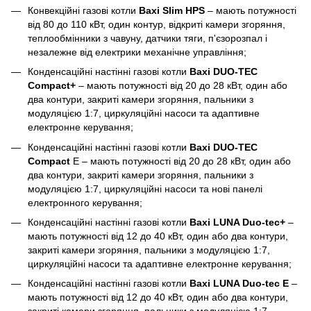
Конвекційні газові котли
Baxi Slim HPS
– мають потужності
від 80 до 110 кВт, один контур, відкриті камери згоряння,
теплообмінники з чавуну, датчики тяги, п'єзорозпал і
незалежне від електрики механічне управління;
Конденсаційні настінні газові котли
Baxi DUO-TEC
Compact+
– мають потужності від 20 до 28 кВт, один або
два контури, закриті камери згоряння, пальники з
модуляцією 1:7, циркуляційні насоси та адаптивне
електронне керування;
Конденсаційні настінні газові котли
Baxi DUO-TEC
Compact
E – мають потужності від 20 до 28 кВт, один або
два контури, закриті камери згоряння, пальники з
модуляцією 1:7, циркуляційні насоси та нові панелі
електронного керування;
Конденсаційні настінні газові котли
Baxi LUNA Duo-tec+
–
мають потужності від 12 до 40 кВт, один або два контури,
закриті камери згоряння, пальники з модуляцією 1:7,
циркуляційні насоси та адаптивне електронне керування;
Конденсаційні настінні газові котли
Baxi LUNA Duo-tec E
–
мають потужності від 12 до 40 кВт, один або два контури,