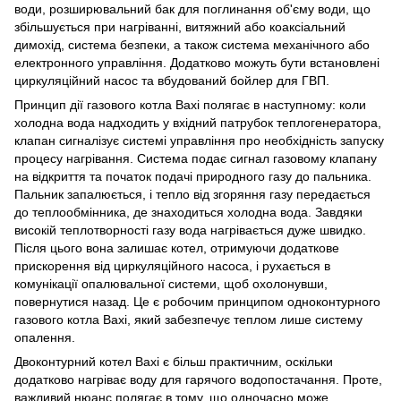
води, розширювальний бак для поглинання об'єму води, що
збільшується при нагріванні, витяжний або коаксіальний
димохід, система безпеки, а також система механічного або
електронного управління. Додатково можуть бути встановлені
циркуляційний насос та вбудований бойлер для ГВП.
Принцип дії газового котла Baxi полягає в наступному: коли
холодна вода надходить у вхідний патрубок теплогенератора,
клапан сигналізує системі управління про необхідність запуску
процесу нагрівання. Система подає сигнал газовому клапану
на відкриття та початок подачі природного газу до пальника.
Пальник запалюється, і тепло від згоряння газу передається
до теплообмінника, де знаходиться холодна вода. Завдяки
високій теплотворності газу вода нагрівається дуже швидко.
Після цього вона залишає котел, отримуючи додаткове
прискорення від циркуляційного насоса, і рухається в
комунікації опалювальної системи, щоб охолонувши,
повернутися назад. Це є робочим принципом одноконтурного
газового котла Baxi, який забезпечує теплом лише систему
опалення.
Двоконтурний котел Baxi є більш практичним, оскільки
додатково нагріває воду для гарячого водопостачання. Проте,
важливий нюанс полягає в тому, що одночасно може