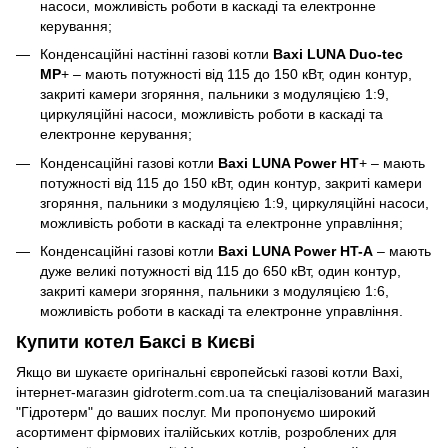
насоси, можливість роботи в каскаді та електронне
керування;
Конденсаційні настінні газові котли
Baxi LUNA Duo-tec
MP
+ – мають потужності від 115 до 150 кВт, один контур,
закриті камери згоряння, пальники з модуляцією 1:9,
циркуляційні насоси, можливість роботи в каскаді та
електронне керування;
Конденсаційні газові котли
Baxi LUNA Power HT
+ – мають
потужності від 115 до 150 кВт, один контур, закриті камери
згоряння, пальники з модуляцією 1:9, циркуляційні насоси,
можливість роботи в каскаді та електронне управління;
Конденсаційні газові котли
Baxi LUNA Power HT-A
– мають
дуже великі потужності від 115 до 650 кВт, один контур,
закриті камери згоряння, пальники з модуляцією 1:6,
можливість роботи в каскаді та електронне управління.
Купити котел Баксі в Києві
Якщо ви шукаєте оригінальні європейські газові котли Baxi,
інтернет-магазин gidroterm.com.ua та спеціалізований магазин
"Гідротерм" до ваших послуг. Ми пропонуємо широкий
асортимент фірмових італійських котлів, розроблених для