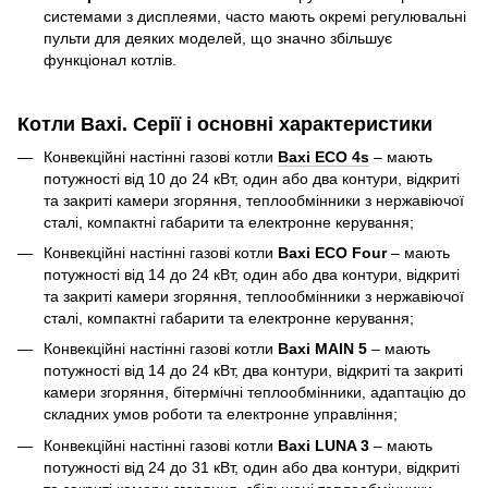
системами з дисплеями, часто мають окремі регулювальні
пульти для деяких моделей, що значно збільшує
функціонал котлів.
Котли Baxi. Серії і основні характеристики
Конвекційні настінні газові котли
Baxi ECO 4s
– мають
потужності від 10 до 24 кВт, один або два контури, відкриті
та закриті камери згоряння, теплообмінники з нержавіючої
сталі, компактні габарити та електронне керування;
Конвекційні настінні газові котли
Baxi ECO Four
– мають
потужності від 14 до 24 кВт, один або два контури, відкриті
та закриті камери згоряння, теплообмінники з нержавіючої
сталі, компактні габарити та електронне керування;
Конвекційні настінні газові котли
Baxi MAIN 5
– мають
потужності від 14 до 24 кВт, два контури, відкриті та закриті
камери згоряння, бітермічні теплообмінники, адаптацію до
складних умов роботи та електронне управління;
Конвекційні настінні газові котли
Baxi LUNA 3
– мають
потужності від 24 до 31 кВт, один або два контури, відкриті