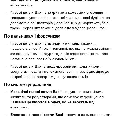
ефективність.
Газові котли Baxi із закритими камерами згоряння
–
використовують повітря, яке забирається зовні будівель за
допомогою вентиляторів у спеціальних димарях «труба в
трубі». Через них також видаляються відпрацьовані гази.
По пальникам і форсункам
Газові котли Baxi із звичайними пальниками
–
працюють з постійною інтенсивністю, яку не можна змінити
залежно від температури води. Це здешевлює котли, але
негативно впливає на їх економічність.
Газові котли Baxi з модульованими пальниками
–
можуть змінювати інтенсивність горіння газу відповідно до
потреб, що є стандартом для сучасних котлів.
По системі управління
Механічні газові котли Baxi
– керуються звичайними
кнопками та регуляторами, що обмежує їх функціонал.
Зазвичай це підлогові моделі, які не залежать від
електрики.
Електронні газові котли Baxi
– керуються електронними