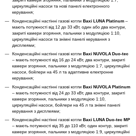
закриті камери згоряння, пальники з модуляцією 1:7,
циркуляційні насоси та нові панелі електронного
керування;
Конденсаційні настінні газові котли
Baxi LUNA Platinum
–
мають потужності від 12 до 33 кВт, один або два контури,
закриті камери згоряння, пальники з модуляцією 1:10,
циркуляційні насоси та знімні панелі керування з
дисплеями;
Конденсаційні настінні газові котли
Baxi NUVOLA Duo-tec
– мають потужності від 16 до 24 кВт, два контури, закриті
камери згоряння, пальники з модуляцією 1:7, циркуляційні
насоси, бойлери на 45 л та адаптивне електронне
керування;
Конденсаційні настінні газові котли
Baxi NUVOLA Platinum
– мають потужності від 24 до 33 кВт, два контури, закриті
камери згоряння, пальники з модуляцією 1:10,
циркуляційні насоси, бойлери на 45 л та знімні панелі
керування з дисплеями;
Конденсаційні настінні газові котли
Baxi LUNA Duo-tec MP
– мають потужності від 35 до 110 кВт, один контур, закриті
камери згоряння, пальники з модуляцією 1:9, циркуляційні