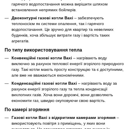
гарячого водопостачання можна вирішити шляхом
встановлення непрямих бойлерів.
Двоконтурні газові котли Baxi
– забезпечують
теплоносієм як системи опалення, так і гарячого
водопостачання. Це зручно для квартир та невеликих
будинків, хоча збільшує витрати газу і вартість таких
агрегатів.
По типу використовування тепла
Конвекційні газові котли Baxi
– нагрівають воду
виключно за рахунок теплової енергії згорілого природного
газу. Такі котли мають просту конструкцію та є доступними,
але вже не вважаються економічними.
Конденсаційні газові котли Baxi
– нагрівають воду за
рахунок енергії згорілого газу та тепла конденсації
вихлопних газів. Хоча вони дорожчі, вони дозволяють
економити газ, швидко окуповуючи свою вартість.
По камері згоряння
Газові котли Baxi з відкритими камерами згоряння
–
використовують повітря з приміщень, у яких вони
знаходяться. Це здешевлює агрегати, але знижує їх