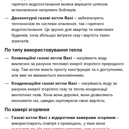
гарячого водопостачання можна вирішити шляхом
встановлення непрямих бойлерів.
Двоконтурні газові котли Baxi
– забезпечують
теплоносієм як системи опалення, так і гарячого
водопостачання. Це зручно для квартир та невеликих
будинків, хоча збільшує витрати газу і вартість таких
агрегатів.
По типу використовування тепла
Конвекційні газові котли Baxi
– нагрівають воду
виключно за рахунок теплової енергії згорілого природного
газу. Такі котли мають просту конструкцію та є доступними,
але вже не вважаються економічними.
Конденсаційні газові котли Baxi
– нагрівають воду за
рахунок енергії згорілого газу та тепла конденсації
вихлопних газів. Хоча вони дорожчі, вони дозволяють
економити газ, швидко окуповуючи свою вартість.
По камері згоряння
Газові котли Baxi з відкритими камерами згоряння
–
використовують повітря з приміщень, у яких вони
знаходяться. Це здешевлює агрегати, але знижує їх