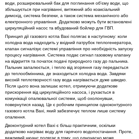
води, розширювальний бак для поглинання об'єму води, що
збільшується при нагріванні, витяжний або коаксіальний
димохід, система безпеки, а також система механічного або
електронного управління. Додатково можуть бути встановлені
циркуляційний насос та вбудований бойлер для ГВП.
Принцип дії газового котла Baxi полягає в наступному: коли
холодна вода надходить у вхідний патрубок теплогенератора,
клапан сигналізує системі управління про необхідність запуску
процесу нагрівання. Система подає сигнал газовому клапану
на відкриття та початок подачі природного газу до пальника.
Пальник запалюється, і тепло від згоряння газу передається
до теплообмінника, де знаходиться холодна вода. Завдяки
високій теплотворності газу вода нагрівається дуже швидко.
Після цього вона залишає котел, отримуючи додаткове
прискорення від циркуляційного насоса, і рухається в
комунікації опалювальної системи, щоб охолонувши,
повернутися назад. Це є робочим принципом одноконтурного
газового котла Baxi, який забезпечує теплом лише систему
опалення.
Двоконтурний котел Baxi є більш практичним, оскільки
додатково нагріває воду для гарячого водопостачання. Проте,
важливий нюанс полягає в тому, що одночасно може