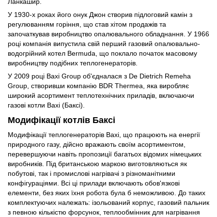
Ланкашир.
У 1930-х роках його онук Джон створив підлоговий камін з
регулюванням горіння, що став хітом продажів та
започаткував виробництво опалювального обладнання. У 1966
році компанія випустила свій перший газовий опалювально-
водогрійний котел Bermuda, що поклало початок масовому
виробництву подібних теплогенераторів.
У 2009 році Baxi Group об'єдналася з De Dietrich Remeha
Group, створивши компанію BDR Thermea, яка виробляє
широкий асортимент теплотехнічних приладів, включаючи
газові котли Baxi (Баксі).
Модифікації котлів Баксі
Модифікації теплогенераторів Baxi, що працюють на енергії
природного газу, дійсно вражають своїм асортиментом,
перевершуючи навіть пропозиції багатьох відомих німецьких
виробників. Під британською маркою виготовляються як
побутові, так і промислові нагрівачі з різноманітними
конфігураціями. Всі ці прилади включають обов'язкові
елементи, без яких їхня робота була б неможливою. До таких
комплектуючих належать: ізольований корпус, газовий пальник
з певною кількістю форсунок, теплообмінник для нагрівання