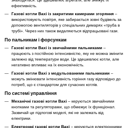
ефективність.
Газові котли Baxi із закритими камерами згоряння
–
використовують повітря, яке забирається зовні будівель за
допомогою вентиляторів у спеціальних димарях «труба в
трубі». Через них також видаляються відпрацьовані гази.
По пальникам і форсункам
Газові котли Baxi із звичайними пальниками
–
працюють з постійною інтенсивністю, яку не можна змінити
залежно від температури води. Це здешевлює котли, але
негативно впливає на їх економічність.
Газові котли Baxi з модульованими пальниками
–
можуть змінювати інтенсивність горіння газу відповідно до
потреб, що є стандартом для сучасних котлів.
По системі управління
Механічні газові котли Baxi
– керуються звичайними
кнопками та регуляторами, що обмежує їх функціонал.
Зазвичай це підлогові моделі, які не залежать від
електрики.
Електронні газові котли Baxi
– керуються електронними