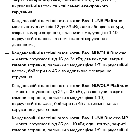
закриті камери згоряння, пальники з модуляцією 1:7,
циркуляційні насоси та нові панелі електронного
керування;
Конденсаційні настінні газові котли
Baxi LUNA Platinum
–
мають потужності від 12 до 33 кВт, один або два контури,
закриті камери згоряння, пальники з модуляцією 1:10,
циркуляційні насоси та знімні панелі керування з
дисплеями;
Конденсаційні настінні газові котли
Baxi NUVOLA Duo-tec
– мають потужності від 16 до 24 кВт, два контури, закриті
камери згоряння, пальники з модуляцією 1:7, циркуляційні
насоси, бойлери на 45 л та адаптивне електронне
керування;
Конденсаційні настінні газові котли
Baxi NUVOLA Platinum
– мають потужності від 24 до 33 кВт, два контури, закриті
камери згоряння, пальники з модуляцією 1:10,
циркуляційні насоси, бойлери на 45 л та знімні панелі
керування з дисплеями;
Конденсаційні настінні газові котли
Baxi LUNA Duo-tec MP
– мають потужності від 35 до 110 кВт, один контур, закриті
камери згоряння, пальники з модуляцією 1:9, циркуляційні