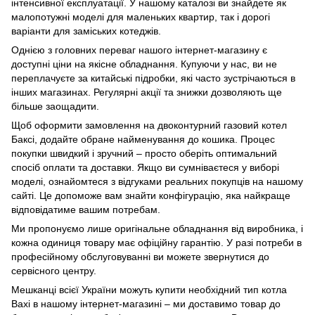
інтенсивної експлуатації. У нашому каталозі ви знайдете як
малопотужні моделі для маленьких квартир, так і дорогі
варіанти для заміських котеджів.
Однією з головних переваг нашого інтернет-магазину є
доступні ціни на якісне обладнання. Купуючи у нас, ви не
переплачуєте за китайські підробки, які часто зустрічаються в
інших магазинах. Регулярні акції та знижки дозволяють ще
більше заощадити.
Щоб оформити замовлення на двоконтурний газовий котел
Баксі, додайте обране найменування до кошика. Процес
покупки швидкий і зручний – просто оберіть оптимальний
спосіб оплати та доставки. Якщо ви сумніваєтеся у виборі
моделі, ознайомтеся з відгуками реальних покупців на нашому
сайті. Це допоможе вам знайти конфігурацію, яка найкраще
відповідатиме вашим потребам.
Ми пропонуємо лише оригінальне обладнання від виробника, і
кожна одиниця товару має офіційну гарантію. У разі потреби в
професійному обслуговуванні ви можете звернутися до
сервісного центру.
Мешканці всієї України можуть купити необхідний тип котла
Baxi в нашому інтернет-магазині – ми доставимо товар до