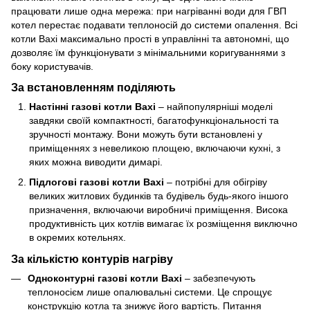
працювати лише одна мережа: при нагріванні води для ГВП
котел перестає подавати теплоносій до системи опалення. Всі
котли Baxi максимально прості в управлінні та автономні, що
дозволяє їм функціонувати з мінімальними коригуваннями з
боку користувачів.
За встановленням поділяють
Настінні газові котли Baxi
– найпопулярніші моделі
завдяки своїй компактності, багатофункціональності та
зручності монтажу. Вони можуть бути встановлені у
приміщеннях з невеликою площею, включаючи кухні, з
яких можна виводити димарі.
Підлогові газові котли Baxi
– потрібні для обігріву
великих житлових будинків та будівель будь-якого іншого
призначення, включаючи виробничі приміщення. Висока
продуктивність цих котлів вимагає їх розміщення виключно
в окремих котельнях.
За кількістю контурів нагріву
Одноконтурні газові котли Baxi
– забезпечують
теплоносієм лише опалювальні системи. Це спрощує
конструкцію котла та знижує його вартість. Питання