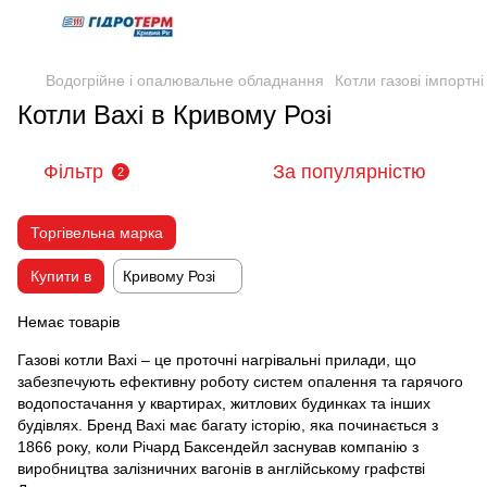
Водогрійне і опалювальне обладнання
Котли газові імпортні
Котли Baxi в Кривому Розі
Фільтр
За популярністю
2
Торгівельна марка
Купити в
Кривому Розі
Немає товарів
Газові котли Baxi – це проточні нагрівальні прилади, що
забезпечують ефективну роботу систем опалення та гарячого
водопостачання у квартирах, житлових будинках та інших
будівлях. Бренд Baxi має багату історію, яка починається з
1866 року, коли Річард Баксендейл заснував компанію з
виробництва залізничних вагонів в англійському графстві