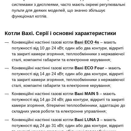
системами з дисплеями, часто мають окремі регулювальні
пульти для деяких моделей, що значно збільшує
функціонал котлів.
Котли Baxi. Серії і основні характеристики
Конвекційні настінні газові котли
Baxi ECO 4s
– мають
потужності від 10 до 24 кВт, один або два контури, відкриті
та закриті камери згоряння, теплообмінники з нержавіючої
сталі, компактні габарити та електронне керування;
Конвекційні настінні газові котли
Baxi ECO Four
– мають
потужності від 14 до 24 кВт, один або два контури, відкриті
та закриті камери згоряння, теплообмінники з нержавіючої
сталі, компактні габарити та електронне керування;
Конвекційні настінні газові котли
Baxi MAIN 5
– мають
потужності від 14 до 24 кВт, два контури, відкриті та закриті
камери згоряння, бітермічні теплообмінники, адаптацію до
складних умов роботи та електронне управління;
Конвекційні настінні газові котли
Baxi LUNA 3
– мають
потужності від 24 до 31 кВт, один або два контури, відкриті