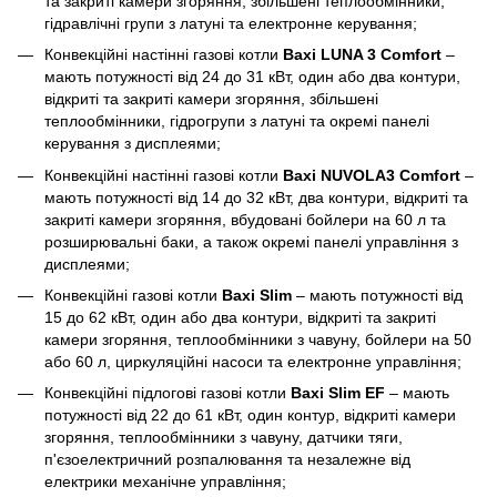
та закриті камери згоряння, збільшені теплообмінники,
гідравлічні групи з латуні та електронне керування;
Конвекційні настінні газові котли
Baxi LUNA 3 Comfort
–
мають потужності від 24 до 31 кВт, один або два контури,
відкриті та закриті камери згоряння, збільшені
теплообмінники, гідрогрупи з латуні та окремі панелі
керування з дисплеями;
Конвекційні настінні газові котли
Baxi NUVOLA3 Comfort
–
мають потужності від 14 до 32 кВт, два контури, відкриті та
закриті камери згоряння, вбудовані бойлери на 60 л та
розширювальні баки, а також окремі панелі управління з
дисплеями;
Конвекційні газові котли
Baxi Slim
– мають потужності від
15 до 62 кВт, один або два контури, відкриті та закриті
камери згоряння, теплообмінники з чавуну, бойлери на 50
або 60 л, циркуляційні насоси та електронне управління;
Конвекційні підлогові газові котли
Baxi Slim EF
– мають
потужності від 22 до 61 кВт, один контур, відкриті камери
згоряння, теплообмінники з чавуну, датчики тяги,
п'єзоелектричний розпалювання та незалежне від
електрики механічне управління;