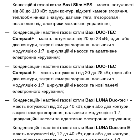
Конвекційні газові котли
Baxi Slim HPS
– мають потужності
від 80 до 110 кВт, один контур, відкриті камери згоряння,
теплообмінники з чавуну, датчики тяги, п'єзорозпал і
незалежне від електрики механічне управління;
Конденсаційні настінні газові котли
Baxi DUO-TEC
Compact+
– мають потужності від 20 до 28 кВт, один або
два контури, закриті камери згоряння, пальники з
модуляцією 1:7, циркуляційні насоси та адаптивне
електронне керування;
Конденсаційні настінні газові котли
Baxi DUO-TEC
Compact
E – мають потужності від 20 до 28 кВт, один або
два контури, закриті камери згоряння, пальники з
модуляцією 1:7, циркуляційні насоси та нові панелі
електронного керування;
Конденсаційні настінні газові котли
Baxi LUNA Duo-tec+
–
мають потужності від 12 до 40 кВт, один або два контури,
закриті камери згоряння, пальники з модуляцією 1:7,
циркуляційні насоси та адаптивне електронне керування;
Конденсаційні настінні газові котли
Baxi LUNA Duo-tec E
–
мають потужності від 12 до 40 кВт, один або два контури,