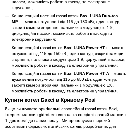
насоси, можливість роботи в каскаді та електронне
керування;
Конденсаційні настінні газові котли
Baxi LUNA Duo-tec
MP
+ – мають потужності від 115 до 150 кВт, один контур,
закриті камери згоряння, пальники з модуляцією 1:9,
циркуляційні насоси, можливість роботи в каскаді та
електронне керування;
Конденсаційні газові котли
Baxi LUNA Power HT
+ – мають
потужності від 115 до 150 кВт, один контур, закриті камери
згоряння, пальники з модуляцією 1:9, циркуляційні насоси,
можливість роботи в каскаді та електронне управління;
Конденсаційні газові котли
Baxi LUNA Power HT-A
– мають
дуже великі потужності від 115 до 650 кВт, один контур,
закриті камери згоряння, пальники з модуляцією 1:6,
можливість роботи в каскаді та електронне управління.
Купити котел Баксі в Кривому Розі
Якщо ви шукаєте оригінальні європейські газові котли Baxi,
інтернет-магазин gidroterm.com.ua та спеціалізований магазин
"Гідротерм" до ваших послуг. Ми пропонуємо широкий
асортимент фірмових італійських котлів, розроблених для