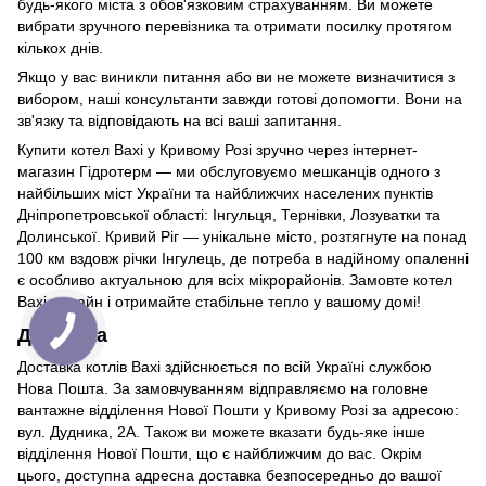
будь-якого міста з обов'язковим страхуванням. Ви можете
вибрати зручного перевізника та отримати посилку протягом
кількох днів.
Якщо у вас виникли питання або ви не можете визначитися з
вибором, наші консультанти завжди готові допомогти. Вони на
зв'язку та відповідають на всі ваші запитання.
Купити котел Baxi у Кривому Розі зручно через інтернет-
магазин Гідротерм — ми обслуговуємо мешканців одного з
найбільших міст України та найближчих населених пунктів
Дніпропетровської області: Інгульця, Тернівки, Лозуватки та
Долинської. Кривий Ріг — унікальне місто, розтягнуте на понад
100 км вздовж річки Інгулець, де потреба в надійному опаленні
є особливо актуальною для всіх мікрорайонів. Замовте котел
Baxi онлайн і отримайте стабільне тепло у вашому домі!
Доставка
Доставка котлів Baxi здійснюється по всій Україні службою
Нова Пошта. За замовчуванням відправляємо на головне
вантажне відділення Нової Пошти у Кривому Розі за адресою:
вул. Дудника, 2А. Також ви можете вказати будь-яке інше
відділення Нової Пошти, що є найближчим до вас. Окрім
цього, доступна адресна доставка безпосередньо до вашої