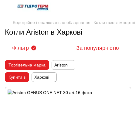
Водогрійне і опалювальне обладнання
Котли газові імпортні
Котли Ariston в Харкові
Фільтр
За популярністю
2
Торгівельна марка
Ariston
Купити в
Харкові