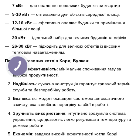
7 кВт
— для опалення невеликих будинків чи квартир.
9-10 кВт
— оптимально для об'єктів середньої площі.
12-16 кВт
— ефективно опалює будинки та приміщення
більшої площі.
20 кВт
— ідеальний вибір для великих будинків та офісів.
26-30 кВт
— підходить для великих об'єктів із високим
тепловим навантаженням.
Переваги газових котлів Корді Вулкан:
Енергоефективність
: мінімальне споживання газу за
високої продуктивності.
Надійність
: сучасна конструкція гарантує тривалий термін
служби та безперебійну роботу.
Безпека
: всі моделі оснащені системою автоматичного
захисту, яка запобігає перегріву та збої в роботі.
Зручність використання
: інтуїтивно зрозуміла система
управління, що дозволяє легко регулювати температуру та
режими роботи.
Економія
: завдяки високій ефективності котли Корді