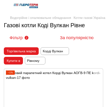
Водогрійне і опалювальне обладнання
Котли газові Україна
Газові котли Коді Вулкан Рівне
Фільтр
За популярністю
2
Торгівельна марка
Корді Вулкан
Купити в
Рівному
−1%