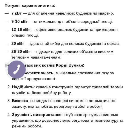
Потужні характеристики:
7 кВт
— для опалення невеликих будинків чи квартир.
9-10 кВт
— оптимально для об'єктів середньої площі.
12-16 кВт
— ефективно опалює будинки та приміщення
більшої площі.
20 кВт
— ідеальний вибір для великих будинків та офісів.
26-30 кВт
— підходить для великих об'єктів із високим
тепловим навантаженням.
Переваги газових котлів Корді Вулкан:
Енергоефективність
: мінімальне споживання газу за
високої продуктивності.
Надійність
: сучасна конструкція гарантує тривалий термін
служби та безперебійну роботу.
Безпека
: всі моделі оснащені системою автоматичного
захисту, яка запобігає перегріву та збої в роботі.
Зручність використання
: інтуїтивно зрозуміла система
управління, що дозволяє легко регулювати температуру та
режими роботи.