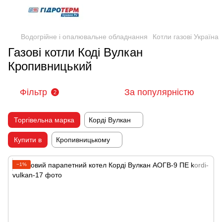
Водогрійне і опалювальне обладнання
Котли газові Україна
Газові котли Коді Вулкан
Кропивницький
Фільтр
За популярністю
2
Торгівельна марка
Корді Вулкан
Купити в
Кропивницькому
−1%