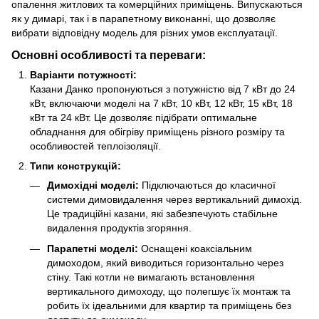
опалення житлових та комерційних приміщень. Випускаються
як у димарі, так і в парапетному виконанні, що дозволяє
вибрати відповідну модель для різних умов експлуатації.
Основні особливості та переваги:
Варіанти потужності:
Казани Данко пропонуються з потужністю від 7 кВт до 24
кВт, включаючи моделі на 7 кВт, 10 кВт, 12 кВт, 15 кВт, 18
кВт та 24 кВт. Це дозволяє підібрати оптимальне
обладнання для обігріву приміщень різного розміру та
особливостей теплоізоляції.
Типи конструкцій:
Димохідні моделі:
Підключаються до класичної
системи димовидалення через вертикальний димохід.
Це традиційні казани, які забезпечують стабільне
видалення продуктів згоряння.
Парапетні моделі:
Оснащені коаксіальним
димоходом, який виводиться горизонтально через
стіну. Такі котли не вимагають встановлення
вертикального димоходу, що полегшує їх монтаж та
робить їх ідеальними для квартир та приміщень без