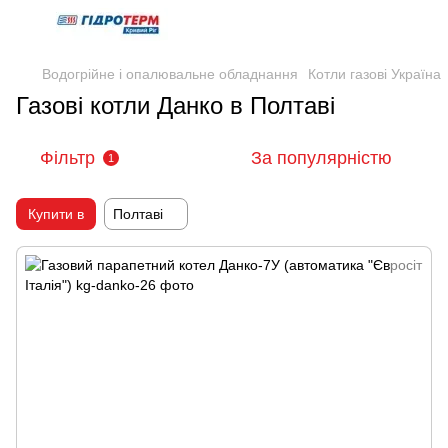
Водогрійне і опалювальне обладнання
Котли газові Україна
Газові котли Данко в Полтаві
Фільтр
За популярністю
1
Купити в
Полтаві