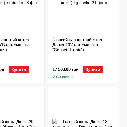
рапетний котел
Газовий парапетний котел
УВ (автоматика
Данко-10У (автоматика
лія)
"Євросіт Італія")
грн
Купити
17 300.00 грн
Купити
В наявності