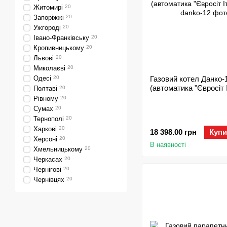
Житомирі
20
Запоріжжі
20
Ужгороді
20
Івано-Франківську
20
Кропивницькому
20
Львові
20
Миколаєві
20
Одесі
20
Газовий котел Данко-
(автоматика "Євросіт І
Полтаві
20
Рівному
20
Сумах
20
Тернополі
20
Харкові
20
18 398.00 грн
Купи
Херсоні
20
В наявності
Хмельницькому
20
Черкасах
20
Чернігові
20
Чернівцях
20