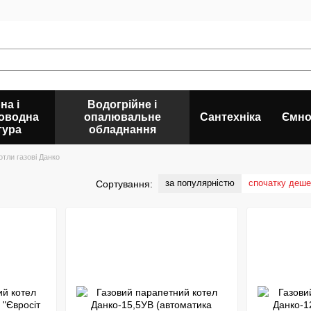
на і
Водогрійне і
оводна
опалювальне
Сантехніка
Ємно
тура
обладнання
отли газові Данко
за популярністю
спочатку деш
Сортування: