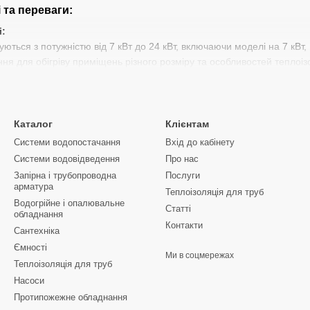
 та переваги:
і:
ться з потужністю від 7 кВт до 24 кВт, включаючи моделі на 7 кВт, 10
я для обігріву приміщень різного розміру та особливостей теплоізо
і:
Підключаються до класичної системи димовидалення через вертик
ня продуктів згоряння.
Каталог
Клієнтам
і:
Оснащені коаксіальним димоходом, який виводиться горизонтальн
Системи водопостачання
Вхід до кабінету
моходу, що полегшує їх монтаж та робить їх ідеальними для кварти
Системи водовідведення
Про нас
Запірна і трубопроводна
Послуги
ння:
арматура
Теплоізоляція для труб
ріванням:
Оснащені контуром гарячого водопостачання, що дозволя
Водогрійне і опалювальне
Статті
 гарячою водою.
обладнання
Контакти
Сантехніка
 опалення:
Моделі, призначені виключно для обігріву приміщень, що
Ємності
ка:
Ми в соцмережах
Теплоізоляція для труб
і сучасною системою захисту, включаючи автоматичний контроль горі
Насоси
лів, що забезпечує довговічність та стабільну роботу протягом довги
Протипожежне обладнання