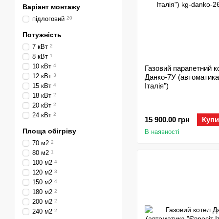
Варіант монтажу
підлоговий
20
Потужність
7 кВт
2
8 кВт
1
10 кВт
4
Газовий парапетний к
12 кВт
3
Данко-7У (автоматика
Італія")
15 кВт
4
18 кВт
2
20 кВт
2
24 кВт
2
15 900.00 грн
Купи
Площа обігріву
В наявності
70 м2
2
80 м2
1
100 м2
4
120 м2
3
150 м2
4
180 м2
2
200 м2
2
240 м2
2