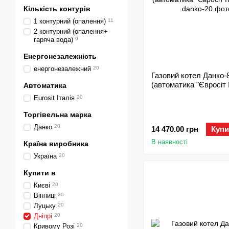
Кількість контурів
1 контурний (опалення)
11
2 контурний (опалення+
гаряча вода)
9
Енергонезалежність
енергонезалежний
20
Газовий котел Данко-
(автоматика "Євросіт І
Автоматика
Eurosit Італія
20
Торгівельна марка
Данко
20
14 470.00 грн
Купи
В наявності
Країна виробника
Україна
20
Купити в
Києві
20
Вінниці
20
Луцьку
20
Дніпрі
20
Кривому Розі
20