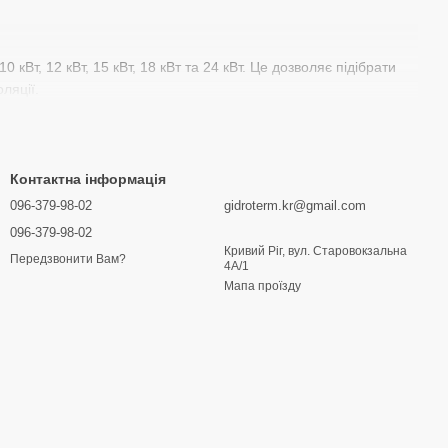
 кВт, 12 кВт, 15 кВт, 18 кВт та 24 кВт. Це дозволяє підібрати
ляції.
альний димохід. Це традиційні казани, які забезпечують
Контактна інформація
о через стіну. Такі котли не вимагають встановлення
096-379-98-02
gidroterm.kr@gmail.com
р та приміщень без доступу до димоходу.
096-379-98-02
Кривий Ріг, вул. Старовокзальна
Передзвонити Вам?
4А/1
є використовувати обладнання не тільки для опалення, але й
Мапа проїзду
 робить їх більш простими та економічними в експлуатації.
ння та захист від перегріву. Конструкція котлів виконана з
х років.