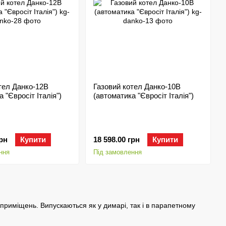
тел Данко-12В
Газовий котел Данко-10В
 "Євросіт Італія")
(автоматика "Євросіт Італія")
грн
Купити
18 598.00 грн
Купити
ння
Під замовлення
приміщень. Випускаються як у димарі, так і в парапетному