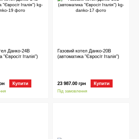
тел Данко-24В
Газовий котел Данко-20В
 "Євросіт Італія")
(автоматика "Євросіт Італія")
грн
Купити
23 987.00 грн
Купити
ння
Під замовлення