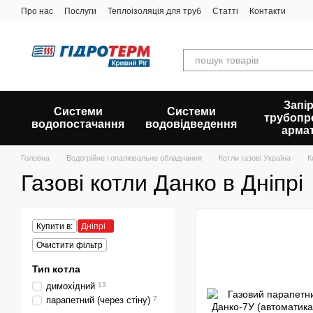
Перейти до основного контенту
Про нас
Послуги
Теплоізоляція для труб
Статті
Контакти
Запір
Системи
Системи
трубопр
водопостачання
водовідведення
арма
Головна
Водогрійне і опалювальне обладнання
Котли газові Україна
К
Газові котли Данко в Дніпрі
Купити в:
Дніпрі
Очистити фільтр
Тип котла
димохідний
13
парапетний (через стіну)
7