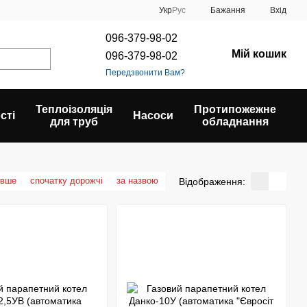
Укр
Рус
Бажання
Вхід
096-379-98-02
Мій кошик
096-379-98-02
Передзвонити Вам?
Теплоізоляція
Протипожежне
сті
Насоси
для труб
обладнання
евше
спочатку дорожчі
за назвою
Відображення: